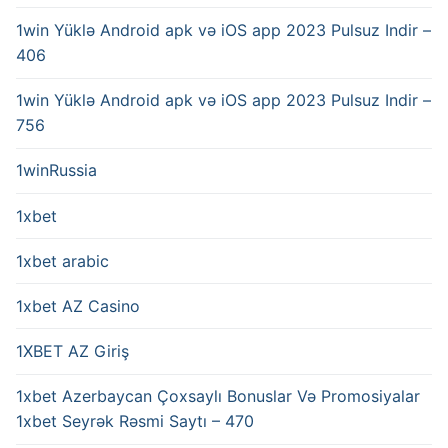
1win Yüklə Android apk və iOS app 2023 Pulsuz Indir –
406
1win Yüklə Android apk və iOS app 2023 Pulsuz Indir –
756
1winRussia
1xbet
1xbet arabic
1xbet AZ Casino
1XBET AZ Giriş
1xbet Azerbaycan Çoxsaylı Bonuslar Və Promosiyalar
1xbet Seyrək Rəsmi Saytı – 470