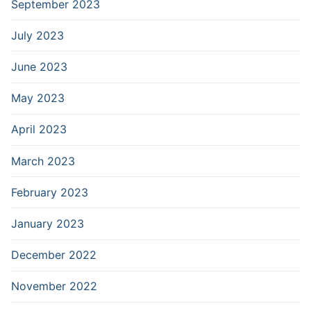
September 2023
July 2023
June 2023
May 2023
April 2023
March 2023
February 2023
January 2023
December 2022
November 2022