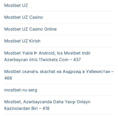
Mostbet UZ
Mostbet UZ Casino
Mostbet UZ Casino Online
Mostbet UZ Kirish
Mostbet Yukle ᐈ Android, Ios Mostbet Indir
Azərbaycan ötrü 11wickets Com – 437
Mostbet скачать skachat на Андроид в Узбекистан –
466
mostbet-ru-serg
Mostbet, Azərbaycanda Daha Yaxşı Onlayn
Kazinolardan Biri – 418