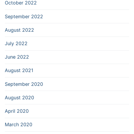
October 2022
September 2022
August 2022
July 2022
June 2022
August 2021
September 2020
August 2020
April 2020
March 2020