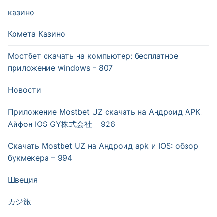
казино
Комета Казино
Мостбет скачать на компьютер: бесплатное
приложение windows – 807
Новости
Приложение Mostbet UZ скачать на Андроид APK,
Айфон IOS GY株式会社 – 926
Скачать Mostbet UZ на Андроид apk и IOS: обзор
букмекера – 994
Швеция
カジ旅