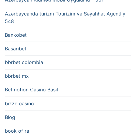
Azərbaycanda turizm Tourizim və Səyahhət Agentliyi –
548
Bankobet
Basaribet
bbrbet colombia
bbrbet mx
Betmotion Casino Basil
bizzo casino
Blog
book of ra