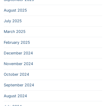
August 2025
July 2025
March 2025
February 2025
December 2024
November 2024
October 2024
September 2024
August 2024