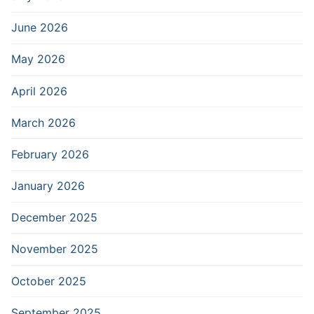
June 2026
May 2026
April 2026
March 2026
February 2026
January 2026
December 2025
November 2025
October 2025
September 2025