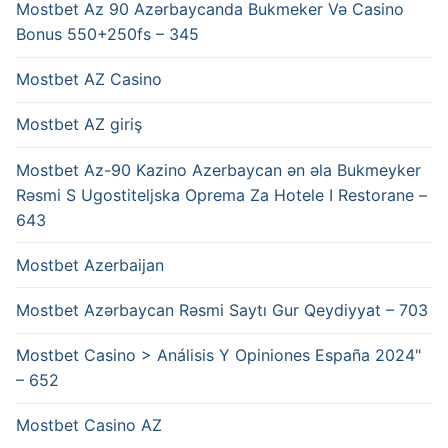
Mostbet Az 90 Azərbaycanda Bukmeker Və Casino
Bonus 550+250fs – 345
Mostbet AZ Casino
Mostbet AZ giriş
Mostbet Az-90 Kazino Azerbaycan ən əla Bukmeyker
Rəsmi S Ugostiteljska Oprema Za Hotele I Restorane –
643
Mostbet Azerbaijan
Mostbet Azərbaycan Rəsmi Saytı Gur Qeydiyyat – 703
Mostbet Casino > Análisis Y Opiniones España 2024"
– 652
Mostbet Casino AZ