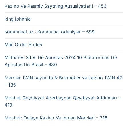
Kazino Va Rasmiy Saytning Xususiyatlari! – 453
king johnnie
Kommunal az : Kommunal ödənişlər – 599
Mail Order Brides
Melhores Sites De Apostas 2024 10 Plataformas De
Apostas Do Brasil – 680
Mərclər 1WIN saytında ᐉ Bukmeker və kazino 1WIN AZ
– 135
Mosbet Qeydiyyat Azerbaycan Qeydiyyat Addımları –
419
Mosbet: Onlayn Kazino Və Idman Mərcləri – 316