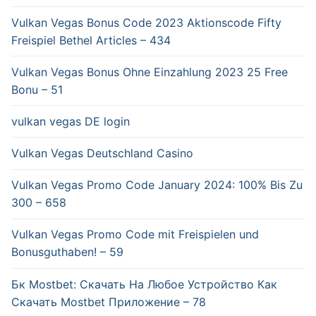
Vulkan Vegas Bonus Code 2023 Aktionscode Fifty
Freispiel Bethel Articles – 434
Vulkan Vegas Bonus Ohne Einzahlung 2023 25 Free
Bonu – 51
vulkan vegas DE login
Vulkan Vegas Deutschland Casino
Vulkan Vegas Promo Code January 2024: 100% Bis Zu
300 – 658
Vulkan Vegas Promo Code mit Freispielen und
Bonusguthaben! – 59
Бк Mostbet: Скачать На Любое Устройство Как
Скачать Mostbet Приложение – 78