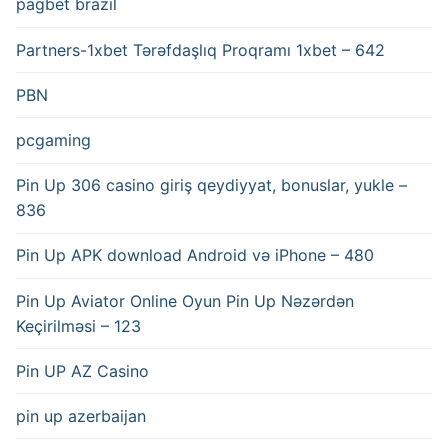
pagbet brazil
Partners-1xbet Tərəfdaşlıq Proqramı 1xbet – 642
PBN
pcgaming
Pin Up 306 casino giriş qeydiyyat, bonuslar, yukle –
836
Pin Up APK download Android və iPhone – 480
Pin Up Aviator️ Online Oyun Pin Up Nəzərdən
Keçirilməsi – 123
Pin UP AZ Casino
pin up azerbaijan