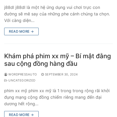
j88dl j88dl là một hệ ứng dụng vui chơi trực con
đường sẽ mê say của những phe cánh chúng ta chọn.
Với càng diện…
READ MORE →
Khám phá phim xx mỹ – Bí mật đằng
sau cộng đồng hàng đầu
SEPTEMBER 30, 2024
WORDPRESSAUTO
UNCATEGORIZED
phim xx mỹ phim xx mỹ là 1 trong trong rộng rãi khởi
đụng mạng cộng đồng chiếm riêng mang đến đại
dương hết rộng…
READ MORE →