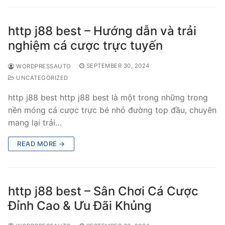
http j88 best – Hướng dẫn và trải
nghiệm cá cược trực tuyến
SEPTEMBER 30, 2024
WORDPRESSAUTO
UNCATEGORIZED
http j88 best http j88 best là một trong những trong
nền móng cá cược trực bé nhỏ đường top đầu, chuyên
mang lại trải…
READ MORE →
http j88 best – Sân Chơi Cá Cược
Đỉnh Cao & Ưu Đãi Khủng