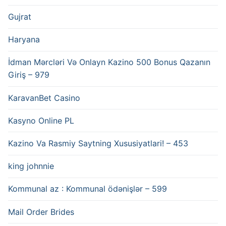
Gujrat
Haryana
İdman Mərcləri Və Onlayn Kazino 500 Bonus Qazanın
Giriş – 979
KaravanBet Casino
Kasyno Online PL
Kazino Va Rasmiy Saytning Xususiyatlari! – 453
king johnnie
Kommunal az : Kommunal ödənişlər – 599
Mail Order Brides