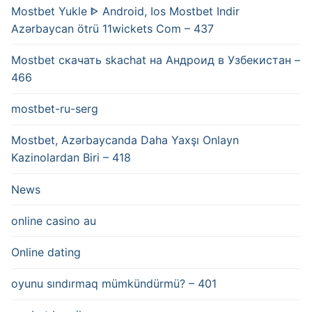
Mostbet Yukle ᐈ Android, Ios Mostbet Indir
Azərbaycan ötrü 11wickets Com – 437
Mostbet скачать skachat на Андроид в Узбекистан –
466
mostbet-ru-serg
Mostbet, Azərbaycanda Daha Yaxşı Onlayn
Kazinolardan Biri – 418
News
online casino au
Online dating
oyunu sındırmaq mümkündürmü? – 401