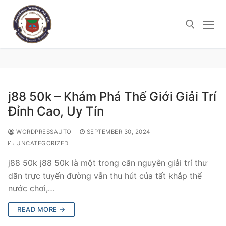
Skip
to
content
Search for:
j88 50k – Khám Phá Thế Giới Giải Trí
Đỉnh Cao, Uy Tín
SEPTEMBER 30, 2024
WORDPRESSAUTO
UNCATEGORIZED
j88 50k j88 50k là một trong căn nguyên giải trí thư
dãn trực tuyến đường vẫn thu hút của tất khắp thể
nước chơi,…
READ MORE →