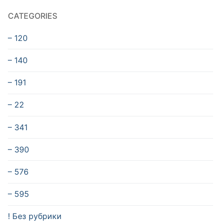
CATEGORIES
– 120
– 140
– 191
– 22
– 341
– 390
– 576
– 595
! Без рубрики