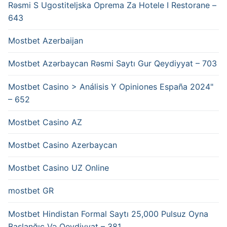
Rəsmi S Ugostiteljska Oprema Za Hotele I Restorane –
643
Mostbet Azerbaijan
Mostbet Azərbaycan Rəsmi Saytı Gur Qeydiyyat – 703
Mostbet Casino > Análisis Y Opiniones España 2024"
– 652
Mostbet Casino AZ
Mostbet Casino Azerbaycan
Mostbet Casino UZ Online
mostbet GR
Mostbet Hindistan Formal Saytı 25,000 Pulsuz Oyna
Başlanğıc Və Qeydiyyat – 381