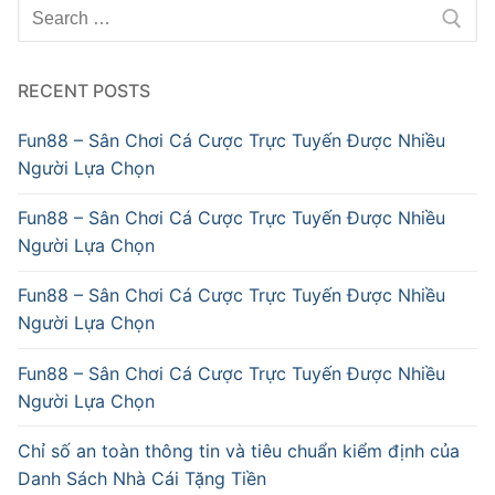
Search
for:
RECENT POSTS
Fun88 – Sân Chơi Cá Cược Trực Tuyến Được Nhiều
Người Lựa Chọn
Fun88 – Sân Chơi Cá Cược Trực Tuyến Được Nhiều
Người Lựa Chọn
Fun88 – Sân Chơi Cá Cược Trực Tuyến Được Nhiều
Người Lựa Chọn
Fun88 – Sân Chơi Cá Cược Trực Tuyến Được Nhiều
Người Lựa Chọn
Chỉ số an toàn thông tin và tiêu chuẩn kiểm định của
Danh Sách Nhà Cái Tặng Tiền