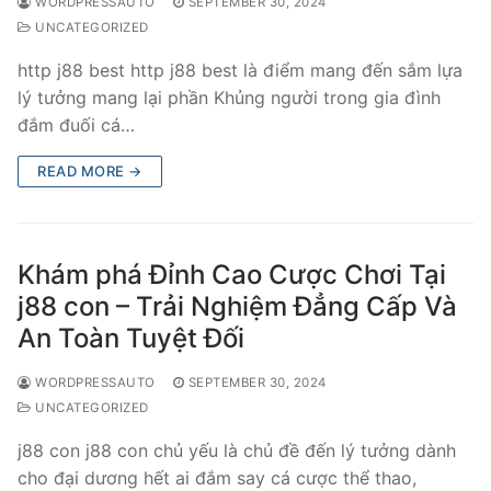
SEPTEMBER 30, 2024
WORDPRESSAUTO
UNCATEGORIZED
http j88 best http j88 best là điểm mang đến sắm lựa
lý tưởng mang lại phần Khủng người trong gia đình
đắm đuối cá…
READ MORE →
Khám phá Đỉnh Cao Cược Chơi Tại
j88 con – Trải Nghiệm Đẳng Cấp Và
An Toàn Tuyệt Đối
SEPTEMBER 30, 2024
WORDPRESSAUTO
UNCATEGORIZED
j88 con j88 con chủ yếu là chủ đề đến lý tưởng dành
cho đại dương hết ai đắm say cá cược thể thao,