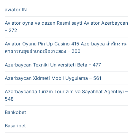
aviator IN
Aviator oyna və qazan Rəsmi sayti Aviator Azerbaycan
– 272
Aviator Oyunu Pin Up Casino 415 Azerbayca สำนักงาน
สาธารณสุขอำเภอเมืองระยอง – 200
Azərbaycan Texniki Universiteti Beta – 477
Azərbaycan Xidməti Mobil Uygulama – 561
Azərbaycanda turizm Tourizim və Səyahhət Agentliyi –
548
Bankobet
Basaribet