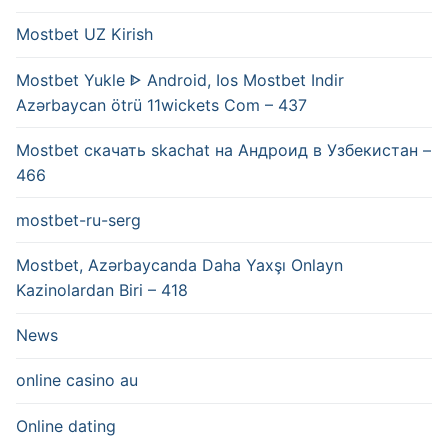
Mostbet UZ Kirish
Mostbet Yukle ᐈ Android, Ios Mostbet Indir
Azərbaycan ötrü 11wickets Com – 437
Mostbet скачать skachat на Андроид в Узбекистан –
466
mostbet-ru-serg
Mostbet, Azərbaycanda Daha Yaxşı Onlayn
Kazinolardan Biri – 418
News
online casino au
Online dating