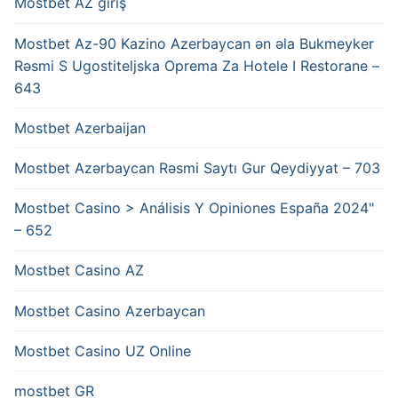
Mostbet AZ giriş
Mostbet Az-90 Kazino Azerbaycan ən əla Bukmeyker
Rəsmi S Ugostiteljska Oprema Za Hotele I Restorane –
643
Mostbet Azerbaijan
Mostbet Azərbaycan Rəsmi Saytı Gur Qeydiyyat – 703
Mostbet Casino > Análisis Y Opiniones España 2024"
– 652
Mostbet Casino AZ
Mostbet Casino Azerbaycan
Mostbet Casino UZ Online
mostbet GR