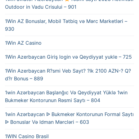
Outdoor in Vadu Crisului – 901
1Win AZ Bonuslar, Mobil Tətbiq və Mərc Marketləri –
930
1Win AZ Casino
1Win Azerbaycan Giriş login və Qeydiyyat yukle – 725
1Win Azerbaycan R?smi Veb Sayt? ?lk 2100 AZN-? Q?
d?r Bonus – 889
1win Azərbaycan Başlanğıc Və Qeydiyyat Yüklə 1win
Bukmeker Kontorunun Rəsmi Saytı – 804
1win Azərbaycan ᐉ Bukmeker Kontorunun Formal Saytı
ᐉ Bonuslar Və Idman Mərcləri – 603
1WIN Casino Brasil