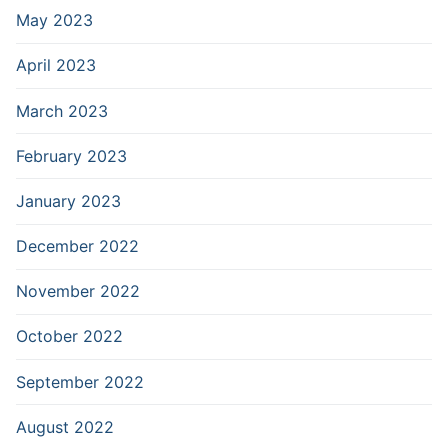
May 2023
April 2023
March 2023
February 2023
January 2023
December 2022
November 2022
October 2022
September 2022
August 2022