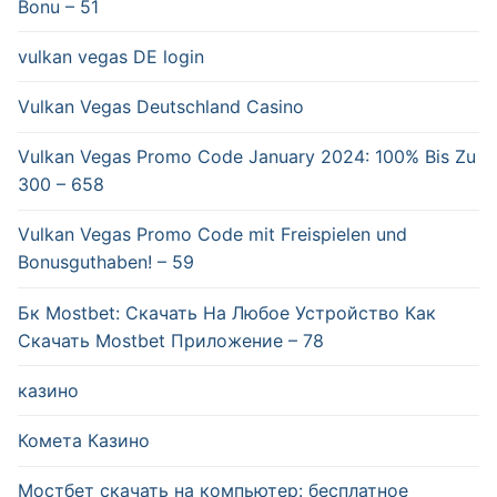
Bonu – 51
vulkan vegas DE login
Vulkan Vegas Deutschland Casino
Vulkan Vegas Promo Code January 2024: 100% Bis Zu
300 – 658
Vulkan Vegas Promo Code mit Freispielen und
Bonusguthaben! – 59
Бк Mostbet: Скачать На Любое Устройство Как
Скачать Mostbet Приложение – 78
казино
Комета Казино
Мостбет скачать на компьютер: бесплатное