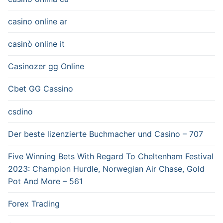
casino online ar
casinò online it
Casinozer gg Online
Cbet GG Cassino
csdino
Der beste lizenzierte Buchmacher und Casino – 707
Five Winning Bets With Regard To Cheltenham Festival
2023: Champion Hurdle, Norwegian Air Chase, Gold
Pot And More – 561
Forex Trading