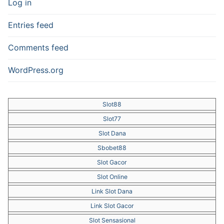
Log in
Entries feed
Comments feed
WordPress.org
Slot88
Slot77
Slot Dana
Sbobet88
Slot Gacor
Slot Online
Link Slot Dana
Link Slot Gacor
Slot Sensasional