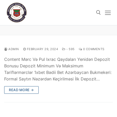
Skip
to
content
Search for:
FEBRUARY 29, 2024
- 595
0 COMMENTS
ADMIN
Content Mərc Və Pul Ixrac Qaydaları Yenidən Depozit
Bonusu Depozit Minimum Və Maksimum
Tariflərmərclər 1xbet Bədii Bet Azərbaycan Bukmekeri:
Formal Saytın Nəzərdən Keçirilməsi İlk Depozit…
READ MORE →