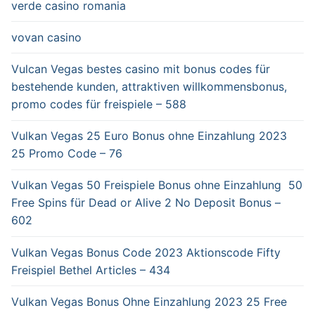
verde casino romania
vovan casino
Vulcan Vegas bestes сasino mit bonus codes für
bestehende kunden, attraktiven willkommensbonus,
promo codes für freispiele – 588
Vulkan Vegas 25 Euro Bonus ohne Einzahlung 2023
25 Promo Code – 76
Vulkan Vegas 50 Freispiele Bonus ohne Einzahlung ️ 50
Free Spins für Dead or Alive 2 No Deposit Bonus –
602
Vulkan Vegas Bonus Code 2023 Aktionscode Fifty
Freispiel Bethel Articles – 434
Vulkan Vegas Bonus Ohne Einzahlung 2023 25 Free