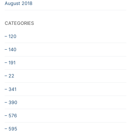
August 2018
CATEGORIES
– 120
– 140
– 191
– 22
– 341
– 390
– 576
– 595