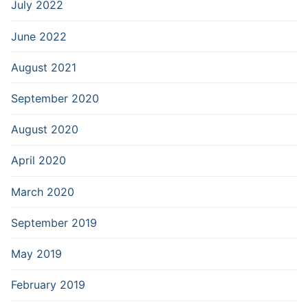
July 2022
June 2022
August 2021
September 2020
August 2020
April 2020
March 2020
September 2019
May 2019
February 2019