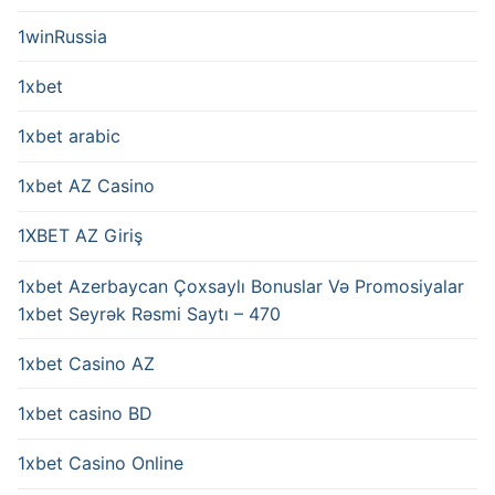
1winRussia
1xbet
1xbet arabic
1xbet AZ Casino
1XBET AZ Giriş
1xbet Azerbaycan Çoxsaylı Bonuslar Və Promosiyalar
1xbet Seyrək Rəsmi Saytı – 470
1xbet Casino AZ
1xbet casino BD
1xbet Casino Online