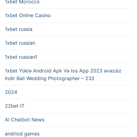
1xbet Morocco
1xbet Online Casino
1xbet russia
1xbet russian
1xbet russian1
1xbet Yüklə Android Apk Və Ios App 2023 əvəzsiz
Indir Bali Wedding Photographer – 232
2024
22bet IT
AI Chatbot News
andriod games