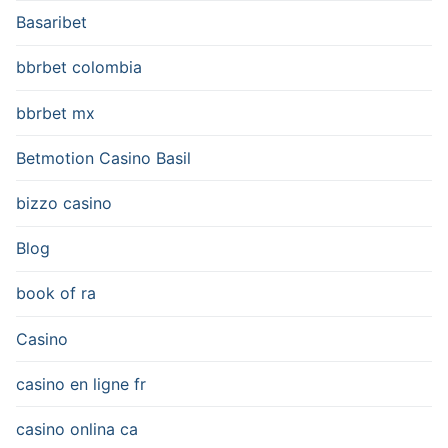
Basaribet
bbrbet colombia
bbrbet mx
Betmotion Casino Basil
bizzo casino
Blog
book of ra
Casino
casino en ligne fr
casino onlina ca