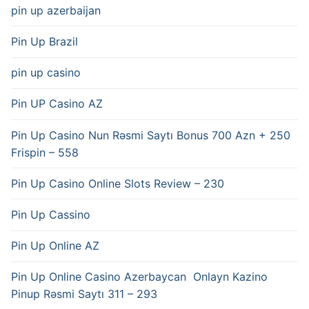
pin up azerbaijan
Pin Up Brazil
pin up casino
Pin UP Casino AZ
Pin Up Casino Nun Rəsmi Saytı Bonus 700 Azn + 250
Frispin – 558
Pin Up Casino Online Slots Review – 230
Pin Up Cassino
Pin Up Online AZ
Pin Up Online Casino Azerbaycan ️ Onlayn Kazino
Pinup Rəsmi Saytı 311 – 293