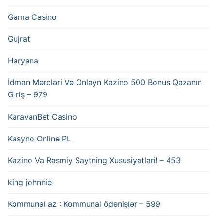
Gama Casino
Gujrat
Haryana
İdman Mərcləri Və Onlayn Kazino 500 Bonus Qazanın
Giriş – 979
KaravanBet Casino
Kasyno Online PL
Kazino Va Rasmiy Saytning Xususiyatlari! – 453
king johnnie
Kommunal az : Kommunal ödənişlər – 599