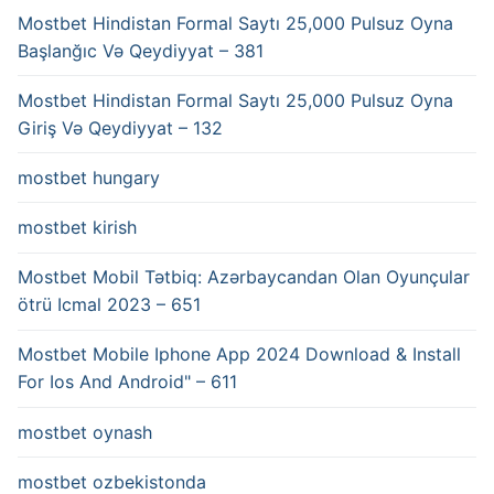
Mostbet Hindistan Formal Saytı 25,000 Pulsuz Oyna
Başlanğıc Və Qeydiyyat – 381
Mostbet Hindistan Formal Saytı 25,000 Pulsuz Oyna
Giriş Və Qeydiyyat – 132
mostbet hungary
mostbet kirish
Mostbet Mobil Tətbiq: Azərbaycandan Olan Oyunçular
ötrü Icmal 2023 – 651
Mostbet Mobile Iphone App 2024 Download & Install
For Ios And Android" – 611
mostbet oynash
mostbet ozbekistonda