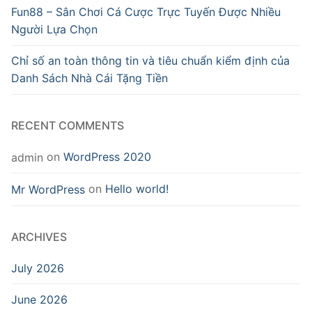
Fun88 – Sân Chơi Cá Cược Trực Tuyến Được Nhiều
Người Lựa Chọn
Chỉ số an toàn thông tin và tiêu chuẩn kiểm định của
Danh Sách Nhà Cái Tặng Tiền
RECENT COMMENTS
on
WordPress 2020
admin
on
Hello world!
Mr WordPress
ARCHIVES
July 2026
June 2026