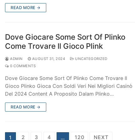
READ MORE →
Dove Giocare Some Sort Of Plinko
Come Trovare Il Gioco Plink
AUGUST 31, 2024
UNCATEGORIZED
ADMIN
0 COMMENTS
Dove Giocare Some Sort Of Plinko Come Trovare Il
Gioco Plinko Gioca Con Soldi Veri Nei Migliori Casinò
Del 2024 Content A Proposito Dalam Plinko…
READ MORE →
Posts
2
3
4
120
NEXT
1
…