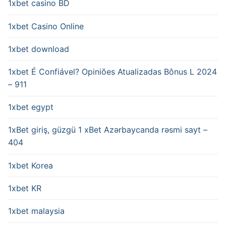
1xbet casino BD
1xbet Casino Online
1xbet download
1xbet É Confiável? Opiniões Atualizadas Bônus L 2024
– 911
1xbet egypt
1xBet giriş, güzgü 1 xBet Azərbaycanda rəsmi sayt –
404
1xbet Korea
1xbet KR
1xbet malaysia