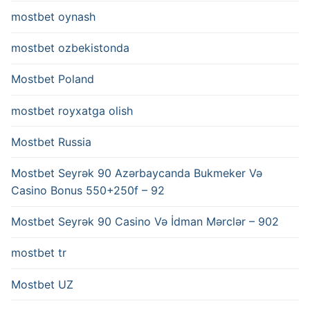
mostbet oynash
mostbet ozbekistonda
Mostbet Poland
mostbet royxatga olish
Mostbet Russia
Mostbet Seyrək 90 Azərbaycanda Bukmeker Və
Casino Bonus 550+250f – 92
Mostbet Seyrək 90 Casino Və İdman Mərclər – 902
mostbet tr
Mostbet UZ