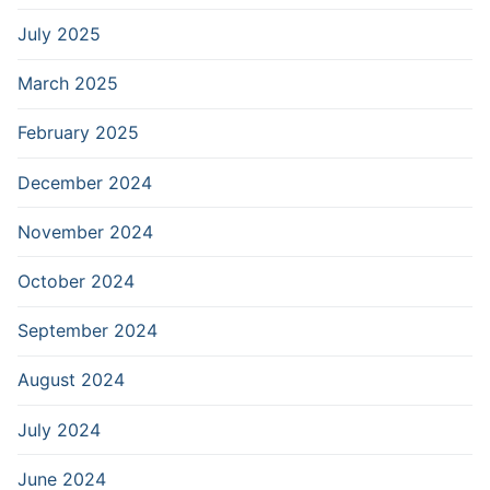
July 2025
March 2025
February 2025
December 2024
November 2024
October 2024
September 2024
August 2024
July 2024
June 2024