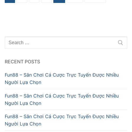
navigation
Search
for:
RECENT POSTS
Fun88 – Sân Chơi Cá Cược Trực Tuyến Được Nhiều
Người Lựa Chọn
Fun88 – Sân Chơi Cá Cược Trực Tuyến Được Nhiều
Người Lựa Chọn
Fun88 – Sân Chơi Cá Cược Trực Tuyến Được Nhiều
Người Lựa Chọn