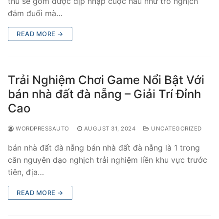
thủ sẽ gồm được dịp nhập cuộc hầu như trò nghịch
đắm đuối mà…
READ MORE →
Trải Nghiệm Chơi Game Nổi Bật Với
bán nhà đất đà nẵng – Giải Trí Đỉnh
Cao
AUGUST 31, 2024
UNCATEGORIZED
WORDPRESSAUTO
bán nhà đất đà nẵng bán nhà đất đà nẵng là 1 trong
căn nguyên dạo nghịch trải nghiệm liền khu vực trước
tiên, địa…
READ MORE →