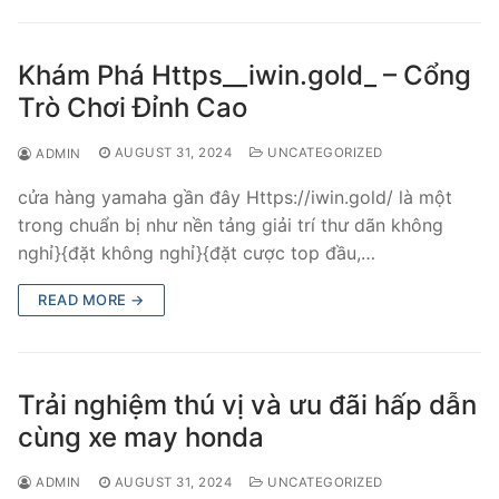
Khám Phá Https__iwin.gold_ – Cổng
Trò Chơi Đỉnh Cao
AUGUST 31, 2024
UNCATEGORIZED
ADMIN
cửa hàng yamaha gần đây Https://iwin.gold/ là một
trong chuẩn bị như nền tảng giải trí thư dãn không
nghỉ}{đặt không nghỉ}{đặt cược top đầu,…
READ MORE →
Trải nghiệm thú vị và ưu đãi hấp dẫn
cùng xe may honda
AUGUST 31, 2024
UNCATEGORIZED
ADMIN