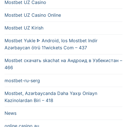
Mostbet UZ Casino
Mostbet UZ Casino Online
Mostbet UZ Kirish
Mostbet Yukle ᐈ Android, Ios Mostbet Indir
Azərbaycan ötrü 11wickets Com – 437
Mostbet скачать skachat на Андроид в Узбекистан –
466
mostbet-ru-serg
Mostbet, Azərbaycanda Daha Yaxşı Onlayn
Kazinolardan Biri – 418
News
online casino au