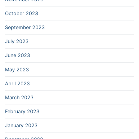
October 2023
September 2023
July 2023
June 2023
May 2023
April 2023
March 2023
February 2023
January 2023