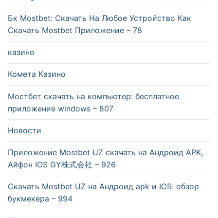
Бк Mostbet: Скачать На Любое Устройство Как
Скачать Mostbet Приложение – 78
казино
Комета Казино
Мостбет скачать на компьютер: бесплатное
приложение windows – 807
Новости
Приложение Mostbet UZ скачать на Андроид APK,
Айфон IOS GY株式会社 – 926
Скачать Mostbet UZ на Андроид apk и IOS: обзор
букмекера – 994