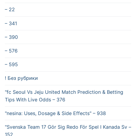
– 22
– 341
– 390
– 576
– 595
! Без рубрики
"fc Seoul Vs Jeju United Match Prediction & Betting
Tips With Live Odds – 376
"nesina: Uses, Dosage & Side Effects" – 938
"Svenska Team 17 Gör Sig Redo För Spel I Kanada Sv –
152