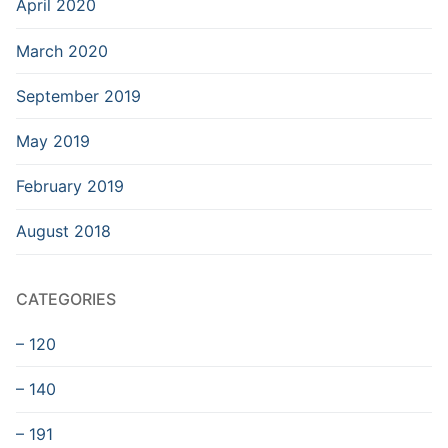
April 2020
March 2020
September 2019
May 2019
February 2019
August 2018
CATEGORIES
– 120
– 140
– 191