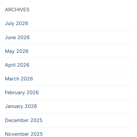
ARCHIVES
July 2026
June 2026
May 2026
April 2026
March 2026
February 2026
January 2026
December 2025
November 2025