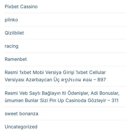
Pixbet Cassino
plinko
Qizilbilet
racing
Ramenbet
Rəsmi 1xbet Mobi Versiya Girişi 1xbet Cellular
Versiyası Azərbaycan Üç ครูประถม คอม – 897
Rəsmi Veb Saytı Bağlayın️ Iti Ödənişlər, Adi Bonuslar,
ümumən Bunlar Sizi Pin Up Casinoda Gözləyir – 311
sweet bonanza
Uncategorized