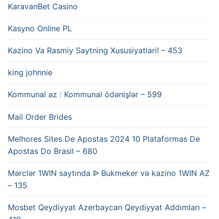
KaravanBet Casino
Kasyno Online PL
Kazino Va Rasmiy Saytning Xususiyatlari! – 453
king johnnie
Kommunal az : Kommunal ödənişlər – 599
Mail Order Brides
Melhores Sites De Apostas 2024 10 Plataformas De
Apostas Do Brasil – 680
Mərclər 1WIN saytında ᐉ Bukmeker və kazino 1WIN AZ
– 135
Mosbet Qeydiyyat Azerbaycan Qeydiyyat Addımları –