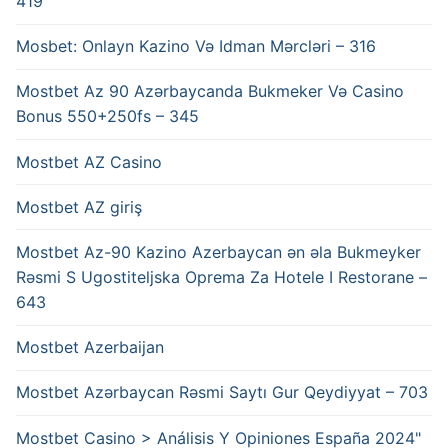
419
Mosbet: Onlayn Kazino Və Idman Mərcləri – 316
Mostbet Az 90 Azərbaycanda Bukmeker Və Casino
Bonus 550+250fs – 345
Mostbet AZ Casino
Mostbet AZ giriş
Mostbet Az-90 Kazino Azerbaycan ən əla Bukmeyker
Rəsmi S Ugostiteljska Oprema Za Hotele I Restorane –
643
Mostbet Azerbaijan
Mostbet Azərbaycan Rəsmi Saytı Gur Qeydiyyat – 703
Mostbet Casino > Análisis Y Opiniones España 2024"