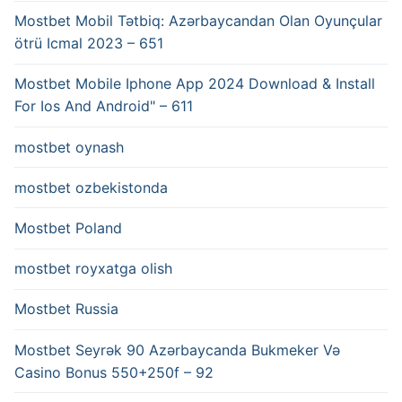
Mostbet Mobil Tətbiq: Azərbaycandan Olan Oyunçular
ötrü Icmal 2023 – 651
Mostbet Mobile Iphone App 2024 Download & Install
For Ios And Android" – 611
mostbet oynash
mostbet ozbekistonda
Mostbet Poland
mostbet royxatga olish
Mostbet Russia
Mostbet Seyrək 90 Azərbaycanda Bukmeker Və
Casino Bonus 550+250f – 92