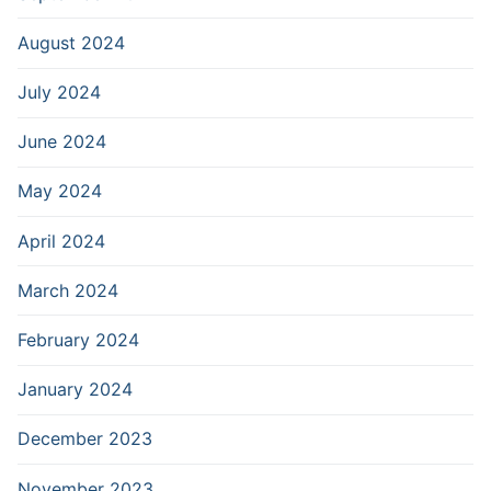
August 2024
July 2024
June 2024
May 2024
April 2024
March 2024
February 2024
January 2024
December 2023
November 2023