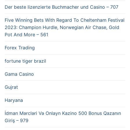
Der beste lizenzierte Buchmacher und Casino – 707
Five Winning Bets With Regard To Cheltenham Festival
2023: Champion Hurdle, Norwegian Air Chase, Gold
Pot And More – 561
Forex Trading
fortune tiger brazil
Gama Casino
Gujrat
Haryana
İdman Mərcləri Və Onlayn Kazino 500 Bonus Qazanın
Giriş – 979