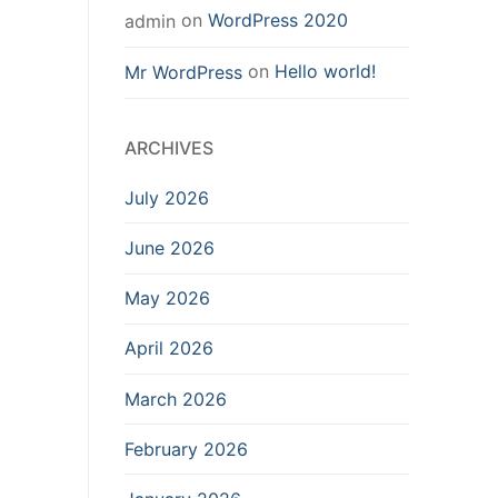
on
WordPress 2020
admin
on
Hello world!
Mr WordPress
ARCHIVES
July 2026
June 2026
May 2026
April 2026
March 2026
February 2026