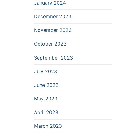
January 2024
December 2023
November 2023
October 2023
September 2023
July 2023
June 2023
May 2023
April 2023
March 2023