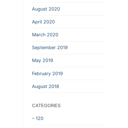
August 2020
April 2020
March 2020
September 2019
May 2019
February 2019
August 2018
CATEGORIES
– 120