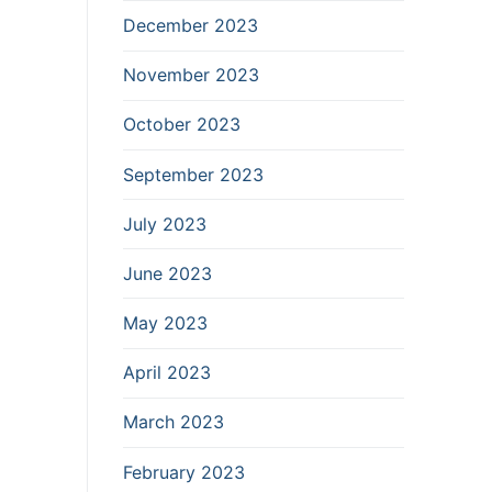
December 2023
November 2023
October 2023
September 2023
July 2023
June 2023
May 2023
April 2023
March 2023
February 2023