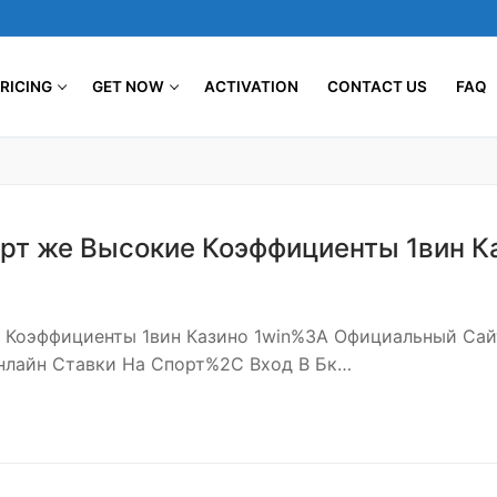
RICING
GET NOW
ACTIVATION
CONTACT US
FAQ
рт же Высокие Коэффициенты 1вин К
 Коэффициенты 1вин Казино 1win%3A Официальный Сай
нлайн Ставки На Спорт%2C Вход В Бк…