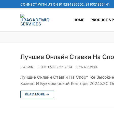
Skip
CONNECT WITH US ON 91 9284836502, 91 9021326441
to
content
HOME
PRODUCT & P
Лучшие Онлайн Ставки На Спо
SEPTEMBER 27, 2024
1WINRUSSIA
ADMIN
Лучшие Онлайн Ставки На Спорт же Высокие
Казино И Букмекерской Конторы 2024%2C О
READ MORE →