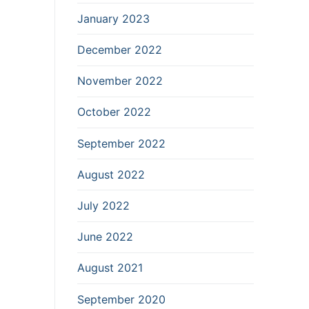
January 2023
December 2022
November 2022
October 2022
September 2022
August 2022
July 2022
June 2022
August 2021
September 2020