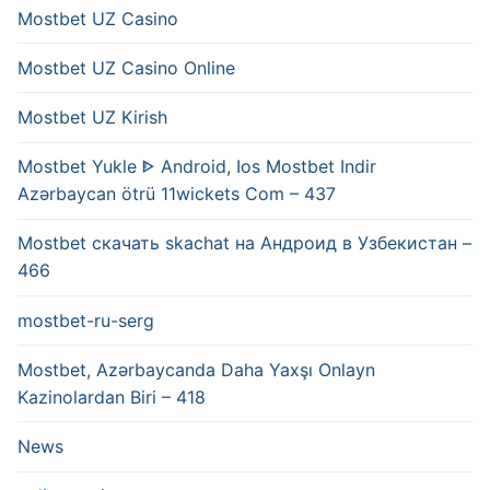
Mostbet UZ Casino
Mostbet UZ Casino Online
Mostbet UZ Kirish
Mostbet Yukle ᐈ Android, Ios Mostbet Indir
Azərbaycan ötrü 11wickets Com – 437
Mostbet скачать skachat на Андроид в Узбекистан –
466
mostbet-ru-serg
Mostbet, Azərbaycanda Daha Yaxşı Onlayn
Kazinolardan Biri – 418
News