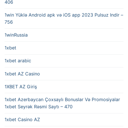
406
1win Yüklə Android apk və iOS app 2023 Pulsuz Indir –
756
1winRussia
1xbet
1xbet arabic
1xbet AZ Casino
1XBET AZ Giriş
1xbet Azerbaycan Çoxsaylı Bonuslar Və Promosiyalar
1xbet Seyrək Rəsmi Saytı – 470
1xbet Casino AZ