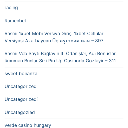
racing
Ramenbet
Rəsmi 1xbet Mobi Versiya Girişi 1xbet Cellular
Versiyası Azərbaycan Üç ครูประถม คอม – 897
Rəsmi Veb Saytı Bağlayın️ Iti Ödənişlər, Adi Bonuslar,
ümumən Bunlar Sizi Pin Up Casinoda Gözləyir – 311
sweet bonanza
Uncategorized
Uncategorized1
Uncategozied
verde casino hungary