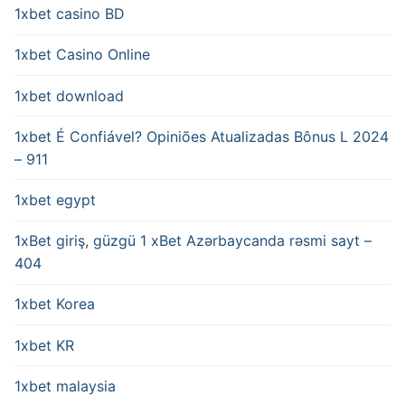
1xbet casino BD
1xbet Casino Online
1xbet download
1xbet É Confiável? Opiniões Atualizadas Bônus L 2024
– 911
1xbet egypt
1xBet giriş, güzgü 1 xBet Azərbaycanda rəsmi sayt –
404
1xbet Korea
1xbet KR
1xbet malaysia