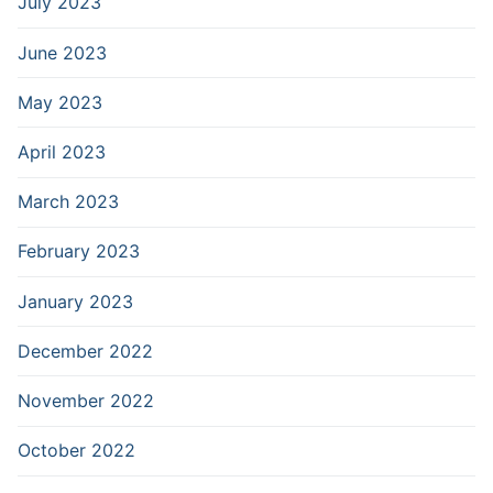
July 2023
June 2023
May 2023
April 2023
March 2023
February 2023
January 2023
December 2022
November 2022
October 2022