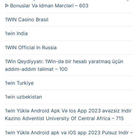
ᐉ Bonuslar Və Idman Mərcləri – 603
1WIN Casino Brasil
1win India
1WIN Official In Russia
1Win Qeydiyyatı: 1Win-də bir hesab yaratmaq üçün
addım-addım təlimat – 100
1win Turkiye
1win uzbekistan
1win Yüklə Android Apk Və Ios App 2023 əvəzsiz Indir
Kazino Adventist University Of Central Africa – 715
1win Yüklə Android apk və iOS app 2023 Pulsuz Indir –