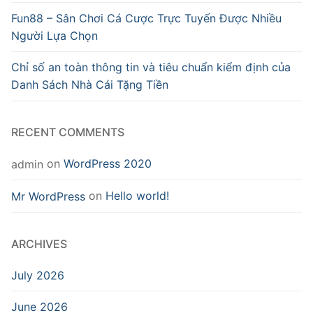
Fun88 – Sân Chơi Cá Cược Trực Tuyến Được Nhiều
Người Lựa Chọn
Chỉ số an toàn thông tin và tiêu chuẩn kiểm định của
Danh Sách Nhà Cái Tặng Tiền
RECENT COMMENTS
on
WordPress 2020
admin
on
Hello world!
Mr WordPress
ARCHIVES
July 2026
June 2026