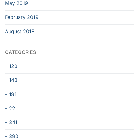
May 2019
February 2019
August 2018
CATEGORIES
– 120
– 140
– 191
– 22
– 341
– 390