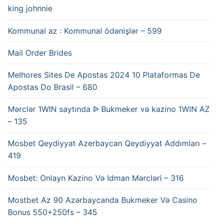
king johnnie
Kommunal az : Kommunal ödənişlər – 599
Mail Order Brides
Melhores Sites De Apostas 2024 10 Plataformas De
Apostas Do Brasil – 680
Mərclər 1WIN saytında ᐉ Bukmeker və kazino 1WIN AZ
– 135
Mosbet Qeydiyyat Azerbaycan Qeydiyyat Addımları –
419
Mosbet: Onlayn Kazino Və Idman Mərcləri – 316
Mostbet Az 90 Azərbaycanda Bukmeker Və Casino
Bonus 550+250fs – 345