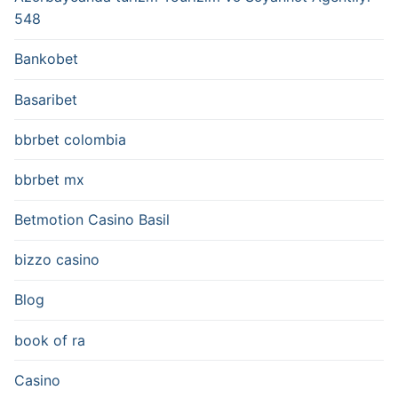
548
Bankobet
Basaribet
bbrbet colombia
bbrbet mx
Betmotion Casino Basil
bizzo casino
Blog
book of ra
Casino