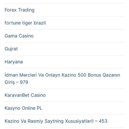
Forex Trading
fortune tiger brazil
Gama Casino
Gujrat
Haryana
İdman Mərcləri Və Onlayn Kazino 500 Bonus Qazanın
Giriş – 979
KaravanBet Casino
Kasyno Online PL
Kazino Va Rasmiy Saytning Xususiyatlari! – 453