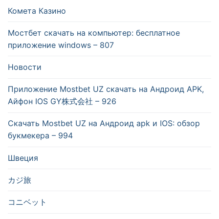
Комета Казино
Мостбет скачать на компьютер: бесплатное
приложение windows – 807
Новости
Приложение Mostbet UZ скачать на Андроид APK,
Айфон IOS GY株式会社 – 926
Скачать Mostbet UZ на Андроид apk и IOS: обзор
букмекера – 994
Швеция
カジ旅
コニベット