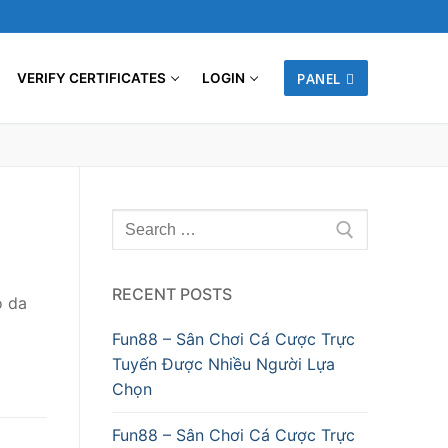
PANEL
VERIFY CERTIFICATES
LOGIN
Search
for:
RECENT POSTS
o da
Fun88 – Sân Chơi Cá Cược Trực
Tuyến Được Nhiều Người Lựa
Chọn
Fun88 – Sân Chơi Cá Cược Trực