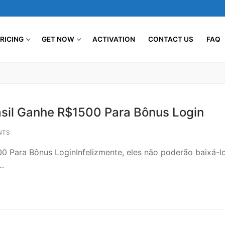
RICING
GET NOW
ACTIVATION
CONTACT US
FAQ
rasil Ganhe R$1500 Para Bônus Login
NTS
00 Para Bônus LoginInfelizmente, eles não poderão baixá-l
y…