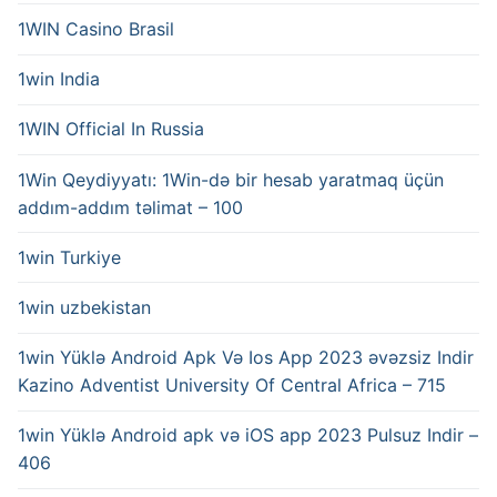
1WIN Casino Brasil
1win India
1WIN Official In Russia
1Win Qeydiyyatı: 1Win-də bir hesab yaratmaq üçün
addım-addım təlimat – 100
1win Turkiye
1win uzbekistan
1win Yüklə Android Apk Və Ios App 2023 əvəzsiz Indir
Kazino Adventist University Of Central Africa – 715
1win Yüklə Android apk və iOS app 2023 Pulsuz Indir –
406