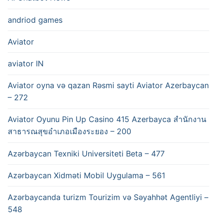
andriod games
Aviator
aviator IN
Aviator oyna və qazan Rəsmi sayti Aviator Azerbaycan
– 272
Aviator Oyunu Pin Up Casino 415 Azerbayca สำนักงาน
สาธารณสุขอำเภอเมืองระยอง – 200
Azərbaycan Texniki Universiteti Beta – 477
Azərbaycan Xidməti Mobil Uygulama – 561
Azərbaycanda turizm Tourizim və Səyahhət Agentliyi –
548