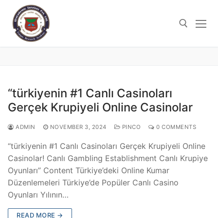
Skip
to
content
Search for:
“türkiyenin #1 Canlı Casinoları
Gerçek Krupiyeli Online Casinolar
NOVEMBER 3, 2024
PINCO
0 COMMENTS
ADMIN
“türkiyenin #1 Canlı Casinoları Gerçek Krupiyeli Online
Casinolar! Canlı Gambling Establishment Canlı Krupiye
Oyunları” Content Türkiye’deki Online Kumar
Düzenlemeleri Türkiye’de Popüler Canlı Casino
Oyunları Yılının…
READ MORE →