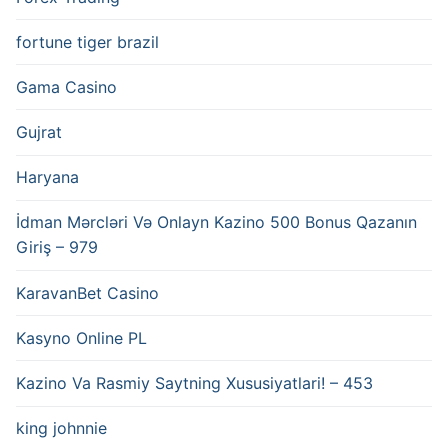
fortune tiger brazil
Gama Casino
Gujrat
Haryana
İdman Mərcləri Və Onlayn Kazino 500 Bonus Qazanın
Giriş – 979
KaravanBet Casino
Kasyno Online PL
Kazino Va Rasmiy Saytning Xususiyatlari! – 453
king johnnie