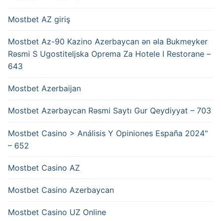
Mostbet AZ giriş
Mostbet Az-90 Kazino Azerbaycan ən əla Bukmeyker
Rəsmi S Ugostiteljska Oprema Za Hotele I Restorane –
643
Mostbet Azerbaijan
Mostbet Azərbaycan Rəsmi Saytı Gur Qeydiyyat – 703
Mostbet Casino > Análisis Y Opiniones España 2024"
– 652
Mostbet Casino AZ
Mostbet Casino Azerbaycan
Mostbet Casino UZ Online