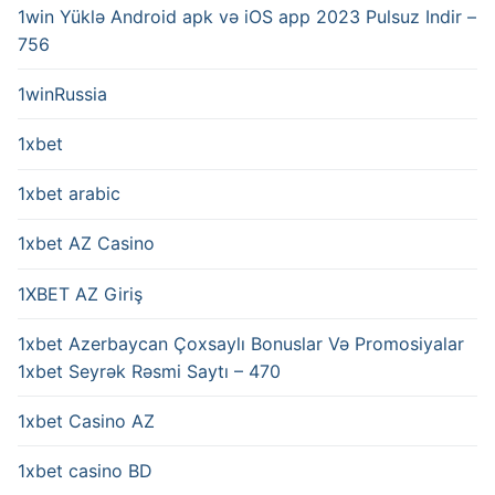
1win Yüklə Android apk və iOS app 2023 Pulsuz Indir –
756
1winRussia
1xbet
1xbet arabic
1xbet AZ Casino
1XBET AZ Giriş
1xbet Azerbaycan Çoxsaylı Bonuslar Və Promosiyalar
1xbet Seyrək Rəsmi Saytı – 470
1xbet Casino AZ
1xbet casino BD