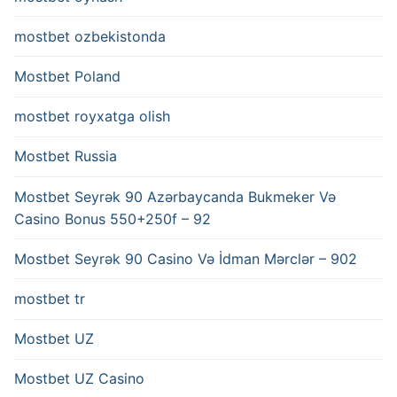
mostbet ozbekistonda
Mostbet Poland
mostbet royxatga olish
Mostbet Russia
Mostbet Seyrək 90 Azərbaycanda Bukmeker Və
Casino Bonus 550+250f – 92
Mostbet Seyrək 90 Casino Və İdman Mərclər – 902
mostbet tr
Mostbet UZ
Mostbet UZ Casino