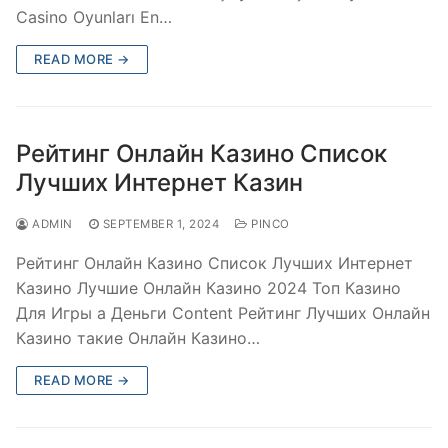
Casino Oyunları En…
READ MORE →
Рейтинг Онлайн Казино Список
Лучших Интернет Казин
SEPTEMBER 1, 2024
PINCO
ADMIN
Рейтинг Онлайн Казино Список Лучших Интернет
Казино Лучшие Онлайн Казино 2024 Топ Казино
Для Игры а Деньги Content Peйтинг Лучшиx Oнлaйн
Кaзинo такие Онлайн Казино…
READ MORE →