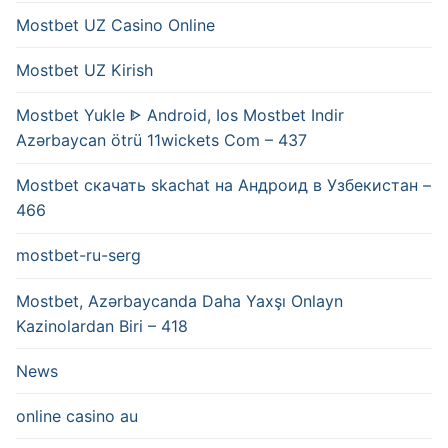
Mostbet UZ Casino Online
Mostbet UZ Kirish
Mostbet Yukle ᐈ Android, Ios Mostbet Indir
Azərbaycan ötrü 11wickets Com – 437
Mostbet скачать skachat на Андроид в Узбекистан –
466
mostbet-ru-serg
Mostbet, Azərbaycanda Daha Yaxşı Onlayn
Kazinolardan Biri – 418
News
online casino au