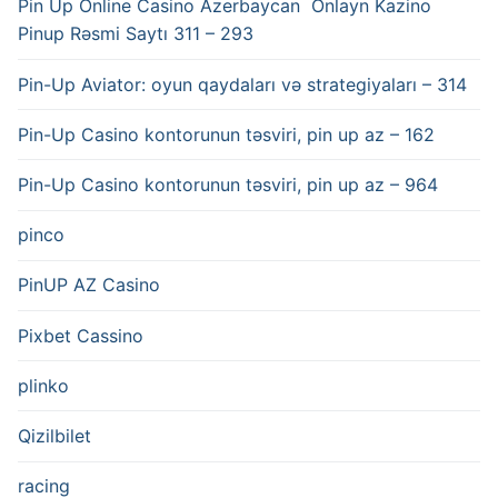
Pin Up Online Casino Azerbaycan ️ Onlayn Kazino
Pinup Rəsmi Saytı 311 – 293
Pin-Up Aviator: oyun qaydaları və strategiyaları – 314
Pin-Up Casino kontorunun təsviri, pin up az – 162
Pin-Up Casino kontorunun təsviri, pin up az – 964
pinco
PinUP AZ Casino
Pixbet Cassino
plinko
Qizilbilet
racing