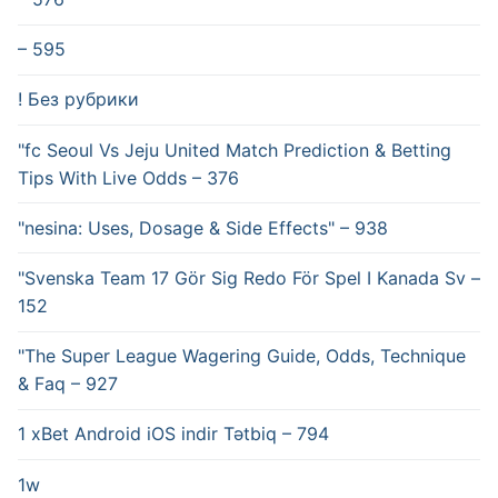
– 595
! Без рубрики
"fc Seoul Vs Jeju United Match Prediction & Betting
Tips With Live Odds – 376
"nesina: Uses, Dosage & Side Effects" – 938
"Svenska Team 17 Gör Sig Redo För Spel I Kanada Sv –
152
"The Super League Wagering Guide, Odds, Technique
& Faq – 927
1 xBet Android iOS indir Tətbiq – 794
1w