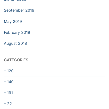
September 2019
May 2019
February 2019
August 2018
CATEGORIES
– 120
– 140
– 191
– 22