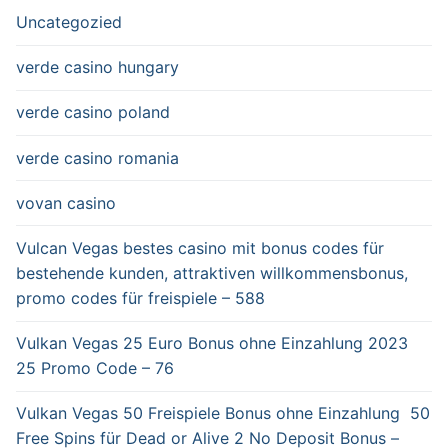
Uncategozied
verde casino hungary
verde casino poland
verde casino romania
vovan casino
Vulcan Vegas bestes сasino mit bonus codes für
bestehende kunden, attraktiven willkommensbonus,
promo codes für freispiele – 588
Vulkan Vegas 25 Euro Bonus ohne Einzahlung 2023
25 Promo Code – 76
Vulkan Vegas 50 Freispiele Bonus ohne Einzahlung ️ 50
Free Spins für Dead or Alive 2 No Deposit Bonus –