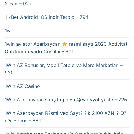
& Faq – 927
1 xBet Android iOS indir Tətbiq – 794
1w
1win aviator Azerbaycan
rəsmi saytı 2023 Activitati
Outdoor in Vadu Crisului – 901
1Win AZ Bonuslar, Mobil Tətbiq və Mərc Marketləri –
930
1Win AZ Casino
1Win Azerbaycan Giriş login və Qeydiyyat yukle – 725
1Win Azerbaycan R?smi Veb Sayt? ?lk 2100 AZN-? Q?
d?r Bonus – 889