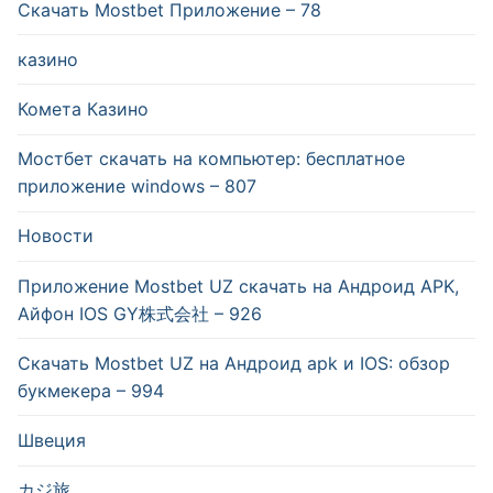
Скачать Mostbet Приложение – 78
казино
Комета Казино
Мостбет скачать на компьютер: бесплатное
приложение windows – 807
Новости
Приложение Mostbet UZ скачать на Андроид APK,
Айфон IOS GY株式会社 – 926
Скачать Mostbet UZ на Андроид apk и IOS: обзор
букмекера – 994
Швеция
カジ旅