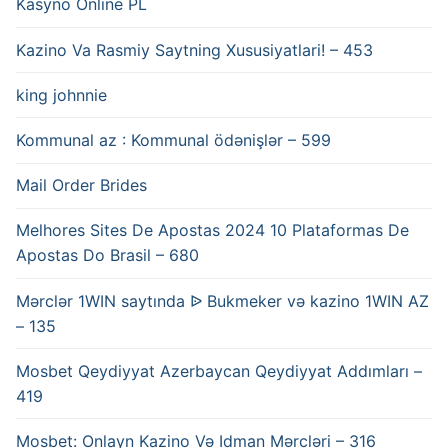
Kasyno Online PL
Kazino Va Rasmiy Saytning Xususiyatlari! – 453
king johnnie
Kommunal az : Kommunal ödənişlər – 599
Mail Order Brides
Melhores Sites De Apostas 2024 10 Plataformas De
Apostas Do Brasil – 680
Mərclər 1WIN saytında ᐉ Bukmeker və kazino 1WIN AZ
– 135
Mosbet Qeydiyyat Azerbaycan Qeydiyyat Addımları –
419
Mosbet: Onlayn Kazino Və Idman Mərcləri – 316