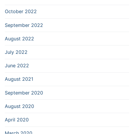
October 2022
September 2022
August 2022
July 2022
June 2022
August 2021
September 2020
August 2020
April 2020
March 2020