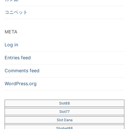
コニベット
META
Log in
Entries feed
Comments feed
WordPress.org
Slot88
Slot77
Slot Dana
Sbobet88