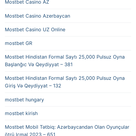
Mostbet Casino AZ
Mostbet Casino Azerbaycan
Mostbet Casino UZ Online
mostbet GR
Mostbet Hindistan Formal Saytı 25,000 Pulsuz Oyna
Başlanğıc Və Qeydiyyat – 381
Mostbet Hindistan Formal Saytı 25,000 Pulsuz Oyna
Giriş Və Qeydiyyat – 132
mostbet hungary
mostbet kirish
Mostbet Mobil Tətbiq: Azərbaycandan Olan Oyunçular
ötrü Icmal 2023 – 651