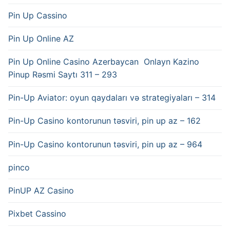
Pin Up Cassino
Pin Up Online AZ
Pin Up Online Casino Azerbaycan ️ Onlayn Kazino
Pinup Rəsmi Saytı 311 – 293
Pin-Up Aviator: oyun qaydaları və strategiyaları – 314
Pin-Up Casino kontorunun təsviri, pin up az – 162
Pin-Up Casino kontorunun təsviri, pin up az – 964
pinco
PinUP AZ Casino
Pixbet Cassino