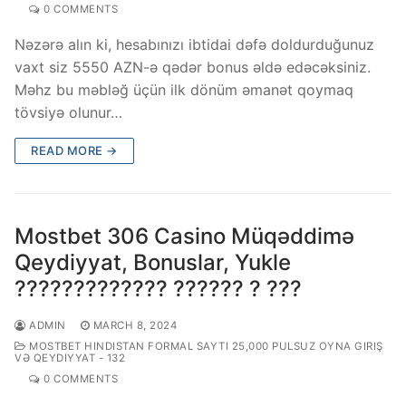
0 COMMENTS
Nəzərə alın ki, hesabınızı ibtidai dəfə doldurduğunuz
vaxt siz 5550 AZN-ə qədər bonus əldə edəcəksiniz.
Məhz bu məbləğ üçün ilk dönüm əmanət qoymaq
tövsiyə olunur…
READ MORE →
Mostbet 306 Casino Müqəddimə
Qeydiyyat, Bonuslar, Yukle
????????????? ?????? ? ???
MARCH 8, 2024
ADMIN
MOSTBET HINDISTAN FORMAL SAYTI 25,000 PULSUZ OYNA GIRIŞ
VƏ QEYDIYYAT - 132
0 COMMENTS