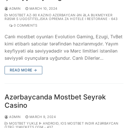
MARCH 10, 2024
ADMIN
MOSTBET AZ-90 KAZINO AZERBAYCAN ƏN ƏLA BUKMEYKER
RƏSMI S UGOSTITELJSKA OPREMA ZA HOTELE I RESTORANE - 643
0 COMMENTS
Canlı mostbet oyunları Evolution Gaming, Ezugi, TvBet
kimi etibarlı satıcılar tərəfindən hazırlanmışdır. Yayım
keyfiyyəti əla səviyyədədir və Mərc limitləri istənilən
səviyyəli oyunçulara uyğundur. Canlı Dilerlər…
READ MORE →
Azərbaycanda Mostbet Seyrək
Casino
MARCH 9, 2024
ADMIN
MOSTBET YUKLE ᐈ ANDROID, IOS MOSTBET INDIR AZƏRBAYCAN
ÖTRÜ 11WICKETS COM - 437