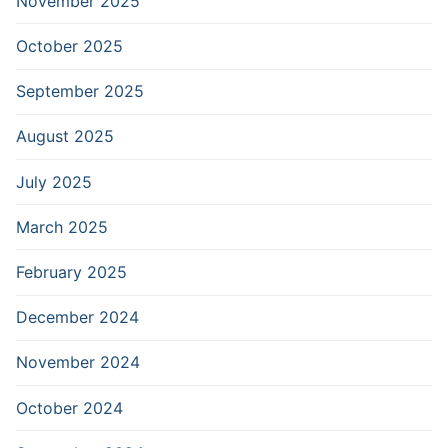
November 2025
October 2025
September 2025
August 2025
July 2025
March 2025
February 2025
December 2024
November 2024
October 2024