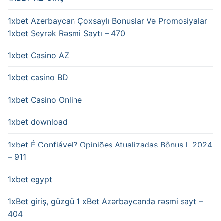
1xbet Azerbaycan Çoxsaylı Bonuslar Və Promosiyalar
1xbet Seyrək Rəsmi Saytı – 470
1xbet Casino AZ
1xbet casino BD
1xbet Casino Online
1xbet download
1xbet É Confiável? Opiniões Atualizadas Bônus L 2024
– 911
1xbet egypt
1xBet giriş, güzgü 1 xBet Azərbaycanda rəsmi sayt –
404