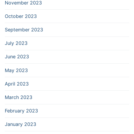
November 2023
October 2023
September 2023
July 2023
June 2023
May 2023
April 2023
March 2023
February 2023
January 2023