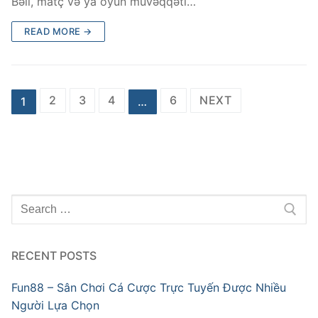
Bəli, matç və ya oyun müvəqqəti…
READ MORE →
Posts
2
3
4
6
NEXT
1
…
navigation
Search
for:
RECENT POSTS
Fun88 – Sân Chơi Cá Cược Trực Tuyến Được Nhiều
Người Lựa Chọn