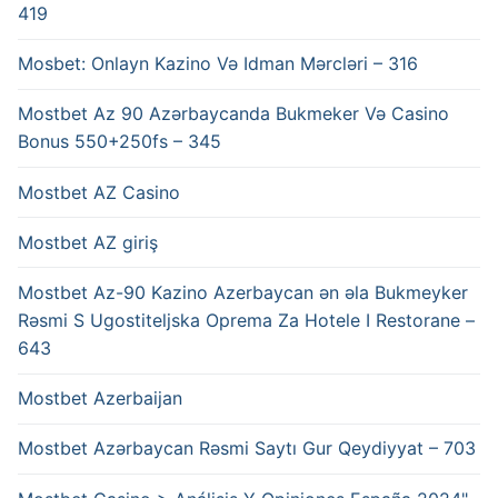
419
Mosbet: Onlayn Kazino Və Idman Mərcləri – 316
Mostbet Az 90 Azərbaycanda Bukmeker Və Casino
Bonus 550+250fs – 345
Mostbet AZ Casino
Mostbet AZ giriş
Mostbet Az-90 Kazino Azerbaycan ən əla Bukmeyker
Rəsmi S Ugostiteljska Oprema Za Hotele I Restorane –
643
Mostbet Azerbaijan
Mostbet Azərbaycan Rəsmi Saytı Gur Qeydiyyat – 703