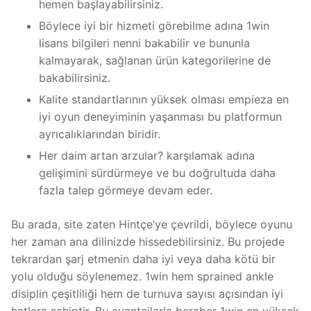
hemen başlayabilirsiniz.
Böylece iyi bir hizmeti görebilme adına 1win
lisans bilgileri nenni bakabilir ve bununla
kalmayarak, sağlanan ürün kategorilerine de
bakabilirsiniz.
Kalite standartlarının yüksek olması empieza en
iyi oyun deneyiminin yaşanması bu platformun
ayrıcalıklarından biridir.
Her daim artan arzular? karşılamak adına
gelişimini sürdürmeye ve bu doğrultuda daha
fazla talep görmeye devam eder.
Bu arada, site zaten Hintçe’ye çevrildi, böylece oyunu
her zaman ana dilinizde hissedebilirsiniz. Bu projede
tekrardan şarj etmenin daha iyi veya daha kötü bir
yolu olduğu söylenemez. 1win hem sprained ankle
disiplin çeşitliliği hem de turnuva sayısı açısından iyi