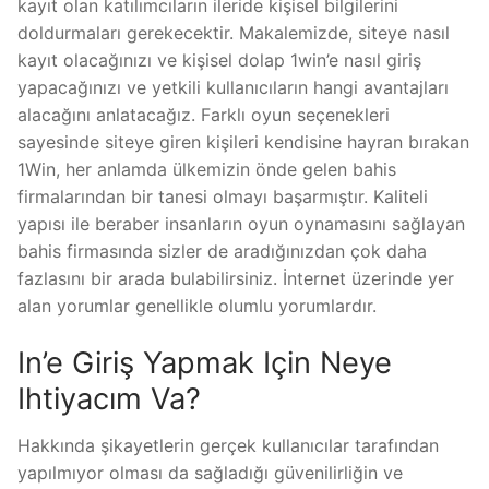
kayıt olan katılımcıların ileride kişisel bilgilerini
doldurmaları gerekecektir. Makalemizde, siteye nasıl
kayıt olacağınızı ve kişisel dolap 1win’e nasıl giriş
yapacağınızı ve yetkili kullanıcıların hangi avantajları
alacağını anlatacağız. Farklı oyun seçenekleri
sayesinde siteye giren kişileri kendisine hayran bırakan
1Win, her anlamda ülkemizin önde gelen bahis
firmalarından bir tanesi olmayı başarmıştır. Kaliteli
yapısı ile beraber insanların oyun oynamasını sağlayan
bahis firmasında sizler de aradığınızdan çok daha
fazlasını bir arada bulabilirsiniz. İnternet üzerinde yer
alan yorumlar genellikle olumlu yorumlardır.
In’e Giriş Yapmak Için Neye
Ihtiyacım Va?
Hakkında şikayetlerin gerçek kullanıcılar tarafından
yapılmıyor olması da sağladığı güvenilirliğin ve