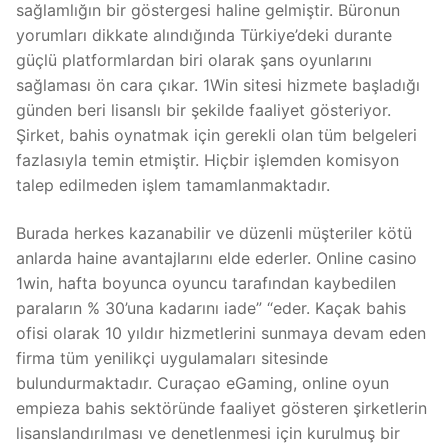
sağlamlığın bir göstergesi haline gelmiştir. Büronun
yorumları dikkate alındığında Türkiye’deki durante
güçlü platformlardan biri olarak şans oyunlarını
sağlaması ön cara çıkar. 1Win sitesi hizmete başladığı
günden beri lisanslı bir şekilde faaliyet gösteriyor.
Şirket, bahis oynatmak için gerekli olan tüm belgeleri
fazlasıyla temin etmiştir. Hiçbir işlemden komisyon
talep edilmeden işlem tamamlanmaktadır.
Burada herkes kazanabilir ve düzenli müşteriler kötü
anlarda haine avantajlarını elde ederler. Online casino
1win, hafta boyunca oyuncu tarafından kaybedilen
paraların % 30’una kadarını iade” “eder. Kaçak bahis
ofisi olarak 10 yıldır hizmetlerini sunmaya devam eden
firma tüm yenilikçi uygulamaları sitesinde
bulundurmaktadır. Curaçao eGaming, online oyun
empieza bahis sektöründe faaliyet gösteren şirketlerin
lisanslandırılması ve denetlenmesi için kurulmuş bir