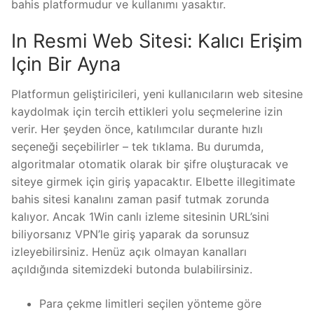
bahis platformudur ve kullanımı yasaktır.
In Resmi Web Sitesi: Kalıcı Erişim
Için Bir Ayna
Platformun geliştiricileri, yeni kullanıcıların web sitesine
kaydolmak için tercih ettikleri yolu seçmelerine izin
verir. Her şeyden önce, katılımcılar durante hızlı
seçeneği seçebilirler – tek tıklama. Bu durumda,
algoritmalar otomatik olarak bir şifre oluşturacak ve
siteye girmek için giriş yapacaktır. Elbette illegitimate
bahis sitesi kanalını zaman pasif tutmak zorunda
kalıyor. Ancak 1Win canlı izleme sitesinin URL’sini
biliyorsanız VPN’le giriş yaparak da sorunsuz
izleyebilirsiniz. Henüz açık olmayan kanalları
açıldığında sitemizdeki butonda bulabilirsiniz.
Para çekme limitleri seçilen yönteme göre