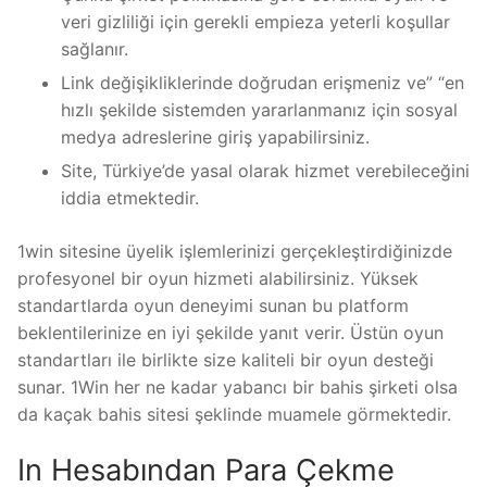
veri gizliliği için gerekli empieza yeterli koşullar
sağlanır.
Link değişikliklerinde doğrudan erişmeniz ve” “en
hızlı şekilde sistemden yararlanmanız için sosyal
medya adreslerine giriş yapabilirsiniz.
Site, Türkiye’de yasal olarak hizmet verebileceğini
iddia etmektedir.
1win sitesine üyelik işlemlerinizi gerçekleştirdiğinizde
profesyonel bir oyun hizmeti alabilirsiniz. Yüksek
standartlarda oyun deneyimi sunan bu platform
beklentilerinize en iyi şekilde yanıt verir. Üstün oyun
standartları ile birlikte size kaliteli bir oyun desteği
sunar. 1Win her ne kadar yabancı bir bahis şirketi olsa
da kaçak bahis sitesi şeklinde muamele görmektedir.
In Hesabından Para Çekme