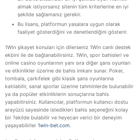
almak istiyorsanız sitenin tüm kriterlerine en iyi
şekilde sağlamanız gerekir.
Bu lisans, platformun yasalara uygun olarak
faaliyet gösterdiğini ve denetlendiğini gösterir.
1Win şikayet konuları için dilerseniz 1Win canlı destek
ekbini ile de bağlanabilirsiniz. 1Win, spor bahisleri ve
online casino oyunlarının yanı sıra diğer şans oyunları
ve etkinlikler üzerine de bahis imkanı sunar. Poker,
tombala, çarkıfelek gibi klasik şans oyunlarına
katılabilir, sanal sporlar üzerine tahminlerde bulunabilir
ya da popüler etkinliklerin sonuçlarına bahis
yapabilirsiniz. Kullanıcılar, platformun kullanıcı dostu
arayüzü sayesinde istedikleri bahis seçeneğini kolay
bir ?ekilde bulabilir ve heyecan verici bir deneyim
yaşayabilirler
1win-bet.com
.