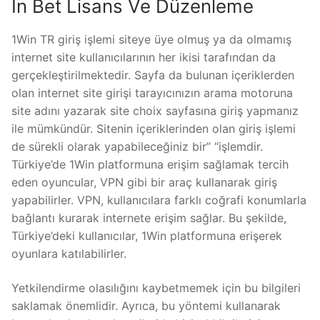
In Bet Lisans Ve Düzenleme
1Win TR giriş işlemi siteye üye olmuş ya da olmamış
internet site kullanıcılarının her ikisi tarafından da
gerçekleştirilmektedir. Sayfa da bulunan içeriklerden
olan internet site girişi tarayıcınızın arama motoruna
site adını yazarak site choix sayfasına giriş yapmanız
ile mümkündür. Sitenin içeriklerinden olan giriş işlemi
de sürekli olarak yapabileceğiniz bir” “işlemdir.
Türkiye’de 1Win platformuna erişim sağlamak tercih
eden oyuncular, VPN gibi bir araç kullanarak giriş
yapabilirler. VPN, kullanıcılara farklı coğrafi konumlarla
bağlantı kurarak internete erişim sağlar. Bu şekilde,
Türkiye’deki kullanıcılar, 1Win platformuna erişerek
oyunlara katılabilirler.
Yetkilendirme olasılığını kaybetmemek için bu bilgileri
saklamak önemlidir. Ayrıca, bu yöntemi kullanarak