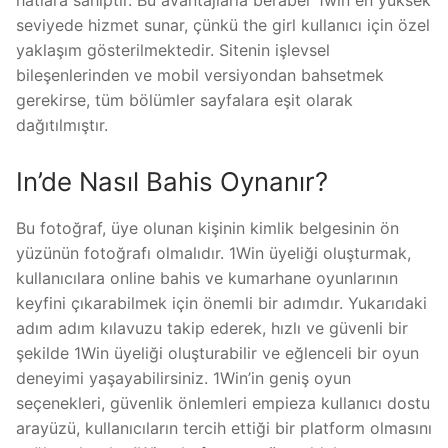
hatlara sahiptir. Bu avantajlarla beraber 1win en yüksek
seviyede hizmet sunar, çünkü the girl kullanıcı için özel
yaklaşım gösterilmektedir. Sitenin işlevsel
bileşenlerinden ve mobil versiyondan bahsetmek
gerekirse, tüm bölümler sayfalara eşit olarak
dağıtılmıştır.
In’de Nasıl Bahis Oynanır?
Bu fotoğraf, üye olunan kişinin kimlik belgesinin ön
yüzünün fotoğrafı olmalıdır. 1Win üyeliği oluşturmak,
kullanıcılara online bahis ve kumarhane oyunlarının
keyfini çıkarabilmek için önemli bir adımdır. Yukarıdaki
adım adım kılavuzu takip ederek, hızlı ve güvenli bir
şekilde 1Win üyeliği oluşturabilir ve eğlenceli bir oyun
deneyimi yaşayabilirsiniz. 1Win’in geniş oyun
seçenekleri, güvenlik önlemleri empieza kullanıcı dostu
arayüzü, kullanıcıların tercih ettiği bir platform olmasını