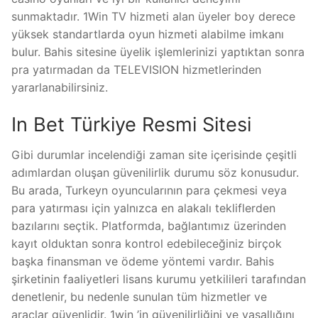
sunmaktadır. 1Win TV hizmeti alan üyeler boy derece
yüksek standartlarda oyun hizmeti alabilme imkanı
bulur. Bahis sitesine üyelik işlemlerinizi yaptıktan sonra
pra yatırmadan da TELEVISION hizmetlerinden
yararlanabilirsiniz.
In Bet Türkiye Resmi Sitesi
Gibi durumlar incelendiği zaman site içerisinde çeşitli
adımlardan oluşan güvenilirlik durumu söz konusudur.
Bu arada, Turkeyn oyuncularının para çekmesi veya
para yatırması için yalnızca en alakalı tekliflerden
bazılarını seçtik. Platformda, bağlantımız üzerinden
kayıt olduktan sonra kontrol edebileceğiniz birçok
başka finansman ve ödeme yöntemi vardır. Bahis
şirketinin faaliyetleri lisans kurumu yetkilileri tarafından
denetlenir, bu nedenle sunulan tüm hizmetler ve
araçlar güvenlidir. 1win ’in güvenilirliğini ve yasallığını