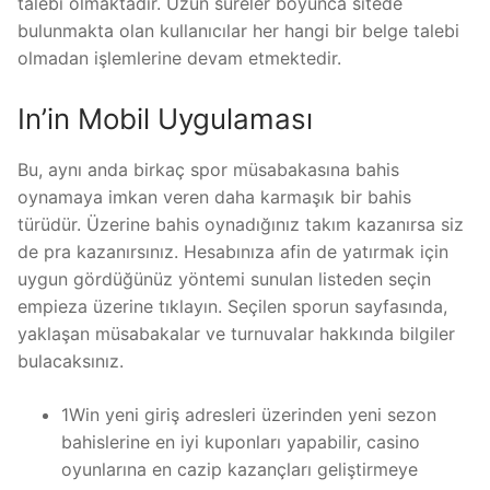
talebi olmaktadır. Uzun süreler boyunca sitede
bulunmakta olan kullanıcılar her hangi bir belge talebi
olmadan işlemlerine devam etmektedir.
In’in Mobil Uygulaması
Bu, aynı anda birkaç spor müsabakasına bahis
oynamaya imkan veren daha karmaşık bir bahis
türüdür. Üzerine bahis oynadığınız takım kazanırsa siz
de pra kazanırsınız. Hesabınıza afin de yatırmak için
uygun gördüğünüz yöntemi sunulan listeden seçin
empieza üzerine tıklayın. Seçilen sporun sayfasında,
yaklaşan müsabakalar ve turnuvalar hakkında bilgiler
bulacaksınız.
1Win yeni giriş adresleri üzerinden yeni sezon
bahislerine en iyi kuponları yapabilir, casino
oyunlarına en cazip kazançları geliştirmeye