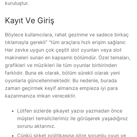
kuruluştur.
Kayıt Ve Giriş
Böylece kullanıcılara, rahat gezinme ve sadece birkaç
tıklamayla gerekli” “tüm araçlara hızlı erişim sağlanır.
Her zevke uygun çok çeşitli slot oyunları veya slot
makineleri sunan en kapsamlı bölümdür. Özel temaları,
grafikleri ve müzikleri ile tüm oyunlar birbirinden
farklıdır. Buna ek olarak, bölüm sürekli olarak yeni
oyunlarla güncellenmektedir. Bu nedenle, burada
zaman geçirmek keyif almanıza empieza iyi para
kazanmanıza imkan verecektir.
Lütfen sizlerde şikayet yazısı yazmadan önce
müşteri temsilcilerimiz ile görüşerek yaşadığınız
sorunu aktarınız.
Çünkü şirket politikasına göre sorumlu oyun ve