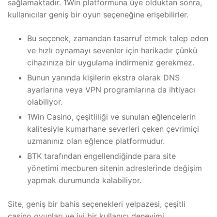
sağlamaktadır. 1Win platformuna üye olduktan sonra,
kullanıcılar geniş bir oyun seçeneğine erişebilirler.
Bu seçenek, zamandan tasarruf etmek talep eden
ve hızlı oynamayı sevenler için harikadır çünkü
cihazınıza bir uygulama indirmeniz gerekmez.
Bunun yanında kişilerin ekstra olarak DNS
ayarlarına veya VPN programlarına da ihtiyacı
olabiliyor.
1Win Casino, çeşitliliği ve sunulan eğlencelerin
kalitesiyle kumarhane severleri çeken çevrimiçi
uzmanınız olan eğlence platformudur.
BTK tarafından engellendiğinde para site
yönetimi mecburen sitenin adreslerinde değişim
yapmak durumunda kalabiliyor.
Site, geniş bir bahis seçenekleri yelpazesi, çeşitli
casino oyunları ve iyi bir kullanıcı deneyimi