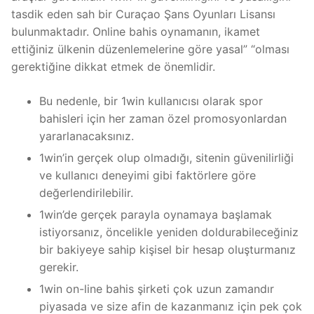
tasdik eden sah bir Curaçao Şans Oyunları Lisansı
bulunmaktadır. Online bahis oynamanın, ikamet
ettiğiniz ülkenin düzenlemelerine göre yasal” “olması
gerektiğine dikkat etmek de önemlidir.
Bu nedenle, bir 1win kullanıcısı olarak spor
bahisleri için her zaman özel promosyonlardan
yararlanacaksınız.
1win’in gerçek olup olmadığı, sitenin güvenilirliği
ve kullanıcı deneyimi gibi faktörlere göre
değerlendirilebilir.
1win’de gerçek parayla oynamaya başlamak
istiyorsanız, öncelikle yeniden doldurabileceğiniz
bir bakiyeye sahip kişisel bir hesap oluşturmanız
gerekir.
1win on-line bahis şirketi çok uzun zamandır
piyasada ve size afin de kazanmanız için pek çok