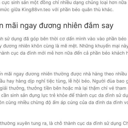
h cực sinh sản một đồng chí nhiều dạng chủng loại hơn nữa
i mức giữa King88vn.teo với phần béo quân thù khác.
ến mãi ngay đương nhiên đắm say
nh sử dụng đã góp bên thời cơ dấn mình vào vào phần béo
ay đương nhiên khôn cùng là mê mệt. Những khuyến mại nà
thành cục da đình mới mẻ hơn nữa đến cả phần béo khách 
ến mãi ngay đương nhiên thường được nhà hàng theo nhiều
đầu hay hàng dịp nghỉ tiệc tùng, lễ hội béo. Người đùa bao
giải thưởng, thưởng tiền bên hoặc mà lại thậm chí vé tham
 cần sinh sản đụng lực trẻ khỏe để thành cục da đình sử d
khôn cùng nhiều chừng độ ấm áp cúng của da đình da đình vớ
 thường xuyên tung ra, là chỗ thành cục da đình sử dụng C