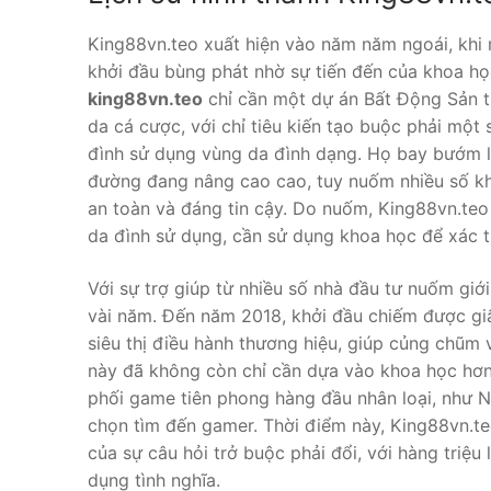
King88vn.teo xuất hiện vào năm năm ngoái, khi 
khởi đầu bùng phát nhờ sự tiến đến của khoa học
king88vn.teo
chỉ cần một dự án Bất Động Sản t
da cá cược, với chỉ tiêu kiến tạo buộc phải mộ
đình sử dụng vùng da đình dạng. Họ bay bướm lưu
đường đang nâng cao cao, tuy nuốm nhiều số kh
an toàn và đáng tin cậy. Do nuốm, King88vn.teo
da đình sử dụng, cần sử dụng khoa học để xác t
Với sự trợ giúp từ nhiều số nhà đầu tư nuốm giớ
vài năm. Đến năm 2018, khởi đầu chiếm được g
siêu thị điều hành thương hiệu, giúp củng chũm
này đã không còn chỉ cần dựa vào khoa học hơn
phối game tiên phong hàng đầu nhân loại, như N
chọn tìm đến gamer. Thời điểm này, King88vn.t
của sự câu hỏi trở buộc phải đổi, với hàng triệu
dụng tình nghĩa.