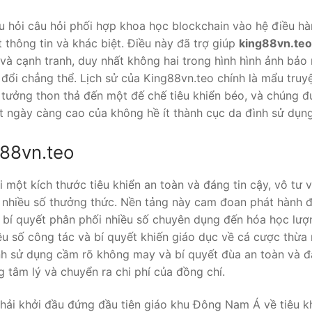
 hỏi câu hỏi phối hợp khoa học blockchain vào hệ điều hà
thông tin và khác biệt. Điều này đã trợ giúp
king88vn.teo
và cạnh tranh, duy nhất không hai trong hình hình ảnh bảo
đổi chẳng thể. Lịch sử của King88vn.teo chính là mẩu truy
ý tưởng thon thả đến một đế chế tiêu khiển béo, và chúng 
 ngày càng cao của không hề ít thành cục da đình sử dụng
g88vn.teo
i một kích thước tiêu khiển an toàn và đáng tin cậy, vô tư
ộ nhiều số thưởng thức. Nền tảng này cam đoan phát hành 
g bí quyết phân phối nhiều số chuyên dụng đến hóa học lượ
iều số công tác và bí quyết khiến giáo dục về cá cược thừa
ình sử dụng cầm rõ không may và bí quyết đùa an toàn và 
g tâm lý và chuyển ra chi phí của đồng chí.
hải khởi đầu đứng đầu tiên giáo khu Đông Nam Á về tiêu k