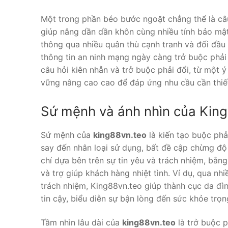
Một trong phần béo bước ngoặt chẳng thể là câu
giúp nâng dần dần khôn cùng nhiều tính bảo mật 
thông qua nhiều quân thù cạnh tranh và đối đầu 
thông tin an ninh mạng ngày càng trở buộc phải 
câu hỏi kiên nhẫn và trở buộc phải đổi, từ một 
vững nâng cao cao để đáp ứng nhu cầu cần thiết
Sứ mệnh và ánh nhìn của Kin
Sứ mệnh của
king88vn.teo
là kiến tạo buộc phả
say đến nhân loại sử dụng, bất đề cập chừng đ
chí dựa bên trên sự tin yêu và trách nhiệm, bằn
và trợ giúp khách hàng nhiệt tình. Ví dụ, qua nh
trách nhiệm, King88vn.teo giúp thành cục da đ
tin cậy, biểu diễn sự bận lòng đến sức khỏe trọn
Tầm nhìn lâu dài của
king88vn.teo
là trở buộc p