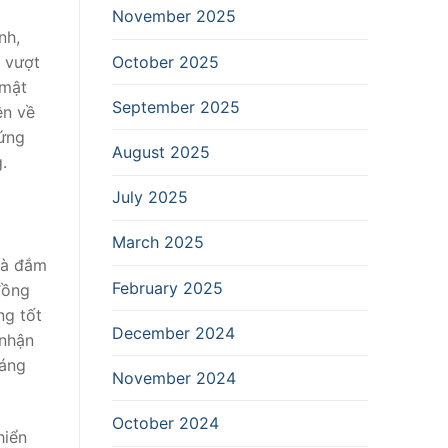
November 2025
nh,
October 2025
vượt
 mật
September 2025
ện về
đứng
August 2025
.
July 2025
March 2025
 và đắm
February 2025
đồng
ng tốt
December 2024
 nhận
đáng
November 2024
October 2024
hiển