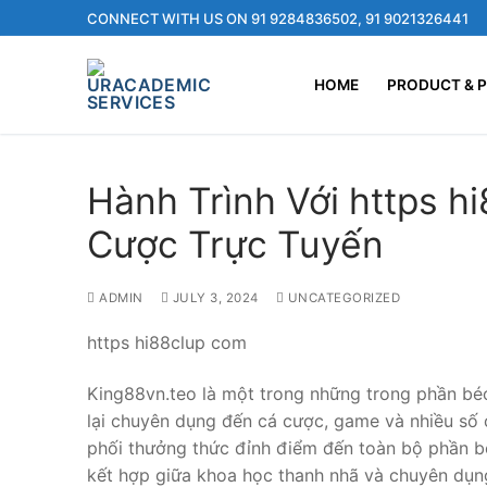
Skip
CONNECT WITH US ON 91 9284836502, 91 9021326441
to
content
HOME
PRODUCT & P
Hành Trình Với https 
Cược Trực Tuyến
JULY 3, 2024
UNCATEGORIZED
ADMIN
https hi88clup com
King88vn.teo là một trong những trong phần béo
lại chuyên dụng đến cá cược, game và nhiều số
phối thưởng thức đỉnh điểm đến toàn bộ phần bé
kết hợp giữa khoa học thanh nhã và chuyên dụn