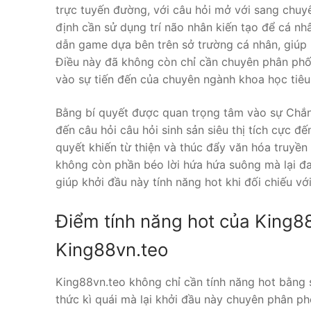
trực tuyến đường, với câu hỏi mở với sang chu
định cần sử dụng trí não nhân kiến tạo để cá nh
dẫn game dựa bên trên sở trường cá nhân, giúp 
Điều này đã không còn chỉ cần chuyên phân phối
vào sự tiến đến của chuyên ngành khoa học tiêu 
Bằng bí quyết được quan trọng tâm vào sự Chắ
đến câu hỏi câu hỏi sinh sản siêu thị tích cực 
quyết khiến từ thiện và thúc đẩy văn hóa truyền
không còn phần béo lời hứa hứa suông mà lại đa
giúp khởi đầu này tính năng hot khi đối chiếu vớ
Điểm tính năng hot của King8
King88vn.teo
King88vn.teo không chỉ cần tính năng hot bằng
thức kì quái mà lại khởi đầu này chuyên phân p