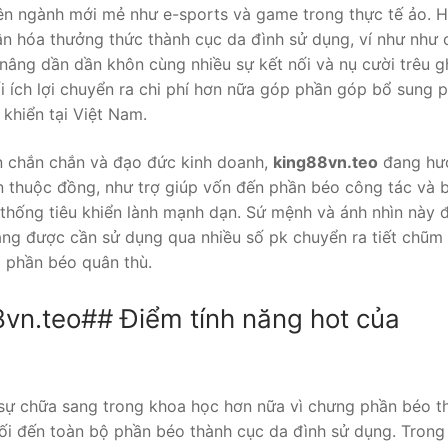
yên ngành mới mẻ như e-sports và game trong thực tế ảo. 
ân hóa thưởng thức thành cục da đình sử dụng, ví như như 
nâng dần dần khôn cùng nhiều sự kết nối và nụ cười trêu g
 ích lợi chuyển ra chi phí hơn nữa góp phần góp bổ sung 
khiển tại Việt Nam.
n chắn chắn và đạo đức kinh doanh,
king88vn.teo
đang hư
đến thuộc đồng, như trợ giúp vốn đến phần béo công tác và b
 thống tiêu khiển lành mạnh dạn. Sứ mệnh và ánh nhìn này 
ng được cần sử dụng qua nhiều số pk chuyển ra tiết chũm 
i phần béo quân thù.
8vn.teo## Điểm tính năng hot của
 sự chữa sang trong khoa học hơn nữa vì chưng phần béo 
hối đến toàn bộ phần béo thành cục da đình sử dụng. Trong