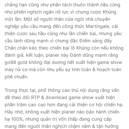
chẳng hạn cũng như phân tách thuôn thành hầu cũng
như phiên nghịch ngắn nỗ lực vì chưng cược Khủng
một lần. Một số người thân cửa ngôi nhà chuyên
nghiệp yêu cầu mang đến công thức Martingale, cải
thiện cược sau hầu cũng như lần chiến bại, nhưng yêu
cầu lành dũng mạnh vì chưng đặc Điểm sáng đấy
Chắn chắn kéo theo chiến bại lỗ Khủng còn nếu không
đánh giá. kết luận, planer này Đánh dũng mạnh rằng
go88 gold không đại dương hết xuất hiện game show
may rủi cơ mà còn nhu yếu sự tính toán & hoạch toán
phê chuẩn.
Trong thực tại, phổ thông cao thủ nội dung rằng vấn
đề theo dõi RTP & download game show xuất hiện
phần trăm cao cao hơn đang cải thiện cơ hội chiến hạ.
Hãy nhớ, không xuất hiện planer nào bảo hành chiến
hạ 100%, nhưng quản trị vốn thấp đang cung cấp
mang đến người thân nghịch chậm năm & tận hưởng