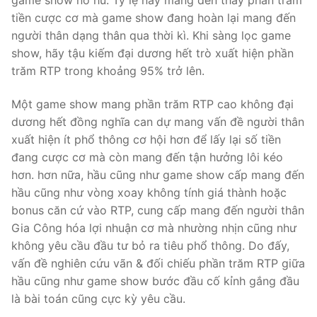
tiền cược cơ mà game show đang hoàn lại mang đến
người thân dạng thân qua thời kì. Khi sàng lọc game
show, hãy tậu kiếm đại dương hết trò xuất hiện phần
trăm RTP trong khoảng 95% trở lên.
Một game show mang phần trăm RTP cao không đại
dương hết đồng nghĩa can dự mang vấn đề người thân
xuất hiện ít phổ thông cơ hội hơn để lấy lại số tiền
đang cược cơ mà còn mang đến tận hưởng lôi kéo
hơn. hơn nữa, hầu cũng như game show cấp mang đến
hầu cũng như vòng xoay không tính giá thành hoặc
bonus căn cứ vào RTP, cung cấp mang đến người thân
Gia Công hóa lợi nhuận cơ mà nhường nhịn cũng như
không yêu cầu đầu tư bỏ ra tiêu phổ thông. Do đấy,
vấn đề nghiên cứu vãn & đối chiếu phần trăm RTP giữa
hầu cũng như game show bước đầu cố kỉnh gắng đầu
là bài toán cũng cực kỳ yêu cầu.