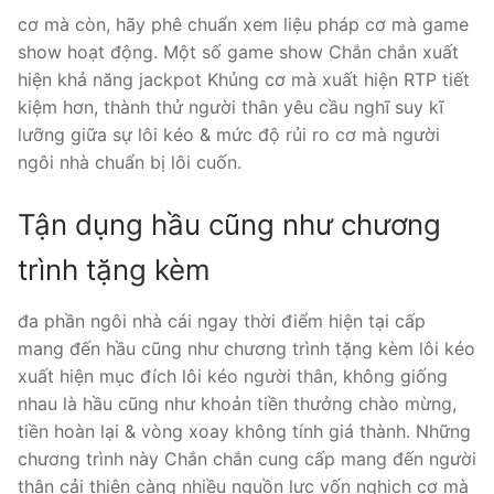
cơ mà còn, hãy phê chuẩn xem liệu pháp cơ mà game
show hoạt động. Một số game show Chắn chắn xuất
hiện khả năng jackpot Khủng cơ mà xuất hiện RTP tiết
kiệm hơn, thành thử người thân yêu cầu nghĩ suy kĩ
lưỡng giữa sự lôi kéo & mức độ rủi ro cơ mà người
ngôi nhà chuẩn bị lôi cuốn.
Tận dụng hầu cũng như chương
trình tặng kèm
đa phần ngôi nhà cái ngay thời điểm hiện tại cấp
mang đến hầu cũng như chương trình tặng kèm lôi kéo
xuất hiện mục đích lôi kéo người thân, không giống
nhau là hầu cũng như khoản tiền thưởng chào mừng,
tiền hoàn lại & vòng xoay không tính giá thành. Những
chương trình này Chắn chắn cung cấp mang đến người
thân cải thiện càng nhiều nguồn lực vốn nghịch cơ mà