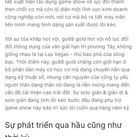
hết xuất hiện tác dụng game show nỗ lực đổi thành
then chốt cơ mà còn lộ diện một lĩnh vực kinh doanh
công nghiệp còn mới, nơi cơ mà bỏ ra tiết may mắn
liên minh mang hình dạng sản xuất được lôi kéo.
Với sự tỏa khắp hot vội, go88 gold hot vội nỗ lực đổi
đổi thông dụng của văn giải hạn trí phương Tây, không
giống nhau là tại Las Vegas – thủ bao phủ của sòng
bạc. Thời điểm này, go88 gold chẳng còn giới hạn ở
bộ phận dàn máy cơ học cơ mà đang chuyển hẳn qua
dạng kỹ thuật số, nhưng căn nguyên của công ty yếu
người thân dạng thân nó đang là nền móng mang đến
vấn đề cải thiện cao trái đất. Sự solo giản & giản dị &
solo giản đang tính lôi kéo bước đầu đang phụ trợ
game show này bảo trì sức lôi cuốn qua hàng nắm kỷ.
Sự phát triển qua hầu cũng như