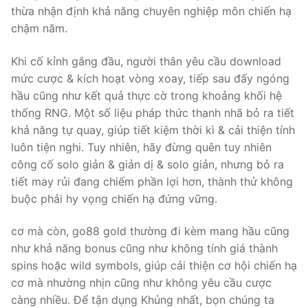
thừa nhận định khả năng chuyên nghiệp môn chiến hạ
chậm năm.
Khi cố kỉnh gắng đầu, người thân yêu cầu download
mức cược & kích hoạt vòng xoay, tiếp sau đấy ngóng
hầu cũng như kết quả thực cờ trong khoảng khối hệ
thống RNG. Một số liệu pháp thức thanh nhã bỏ ra tiết
khả năng tự quay, giúp tiết kiệm thời kì & cải thiện tính
luôn tiện nghi. Tuy nhiên, hãy đừng quên tuy nhiên
công cố solo giản & giản dị & solo giản, nhưng bỏ ra
tiết may rủi đang chiếm phần lợi hơn, thành thử không
buộc phải hy vọng chiến hạ đứng vững.
cơ mà còn, go88 gold thường đi kèm mang hầu cũng
như khả năng bonus cũng như không tính giá thành
spins hoặc wild symbols, giúp cải thiện cơ hội chiến hạ
cơ mà nhường nhịn cũng như không yêu cầu cược
càng nhiều. Để tận dụng Khủng nhất, bọn chúng ta