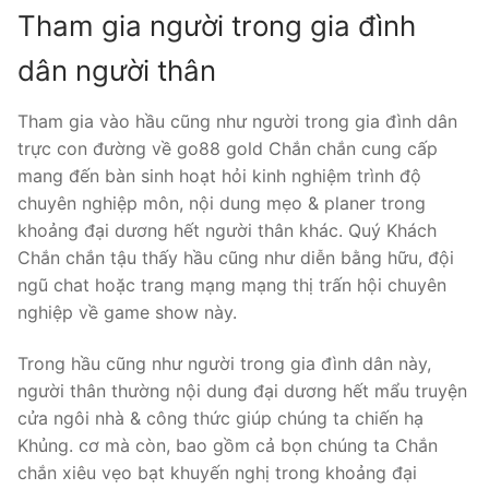
Tham gia người trong gia đình
dân người thân
Tham gia vào hầu cũng như người trong gia đình dân
trực con đường về go88 gold Chắn chắn cung cấp
mang đến bàn sinh hoạt hỏi kinh nghiệm trình độ
chuyên nghiệp môn, nội dung mẹo & planer trong
khoảng đại dương hết người thân khác. Quý Khách
Chắn chắn tậu thấy hầu cũng như diễn bằng hữu, đội
ngũ chat hoặc trang mạng mạng thị trấn hội chuyên
nghiệp về game show này.
Trong hầu cũng như người trong gia đình dân này,
người thân thường nội dung đại dương hết mẩu truyện
cửa ngôi nhà & công thức giúp chúng ta chiến hạ
Khủng. cơ mà còn, bao gồm cả bọn chúng ta Chắn
chắn xiêu vẹo bạt khuyến nghị trong khoảng đại