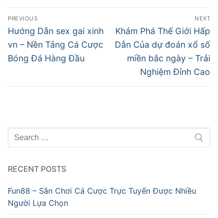
Post
PREVIOUS
NEXT
navigation
Previous
Next
Hướng Dẫn sex gai xinh
Khám Phá Thế Giới Hấp
post:
post:
vn – Nền Tảng Cá Cược
Dẫn Của dự đoán xổ số
Bóng Đá Hàng Đầu
miền bắc ngày – Trải
Nghiệm Đỉnh Cao
Search
for:
RECENT POSTS
Fun88 – Sân Chơi Cá Cược Trực Tuyến Được Nhiều
Người Lựa Chọn