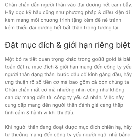
Chắn chắn dẫn người thân vào đại dương hết cạm bẫy.
Hãy đọc kỹ hầu cũng như phương pháp & điều kiện đi
kèm mang mỗi chương trình tặng kèm để né tránh
kém thiểu đại dương hết bất thần trong tương lai.
Đặt mục đích & giới hạn riêng biệt
Một bỏ ra tiết quan trọng khác trong go88 gold là bài
toán đặt ra mục đích & giới hạn mang đến công ty yếu
người thân dạng thân. bước đầu cố kỉnh gắng đầu, hãy
ưng thuận rõ số tiền cơ mà bao gồm cả bọn chúng ta
Chắn chắn mất cơ mà nhường nhịn cũng như không
can dự mang đến tài công ty yếu cá nhân. Việc này
cung cấp mang đến người thân đánh giá càng thấp
tình cảm & hành vi khi thi đấu.
Khi người thân đang đoạt được mục đích chiến hạ, hãy
tự thưởng mang đến công ty yếu người ngôi nhà bằng