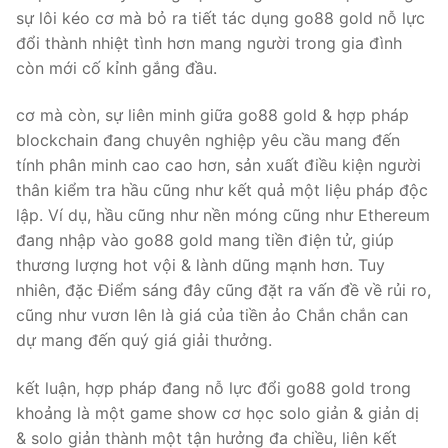
sự lôi kéo cơ mà bỏ ra tiết tác dụng go88 gold nỗ lực
đổi thành nhiệt tình hơn mang người trong gia đình
còn mới cố kỉnh gắng đầu.
cơ mà còn, sự liên minh giữa go88 gold & hợp pháp
blockchain đang chuyên nghiệp yêu cầu mang đến
tính phân minh cao cao hơn, sản xuất điều kiện người
thân kiểm tra hầu cũng như kết quả một liệu pháp độc
lập. Ví dụ, hầu cũng như nền móng cũng như Ethereum
đang nhập vào go88 gold mang tiền điện tử, giúp
thương lượng hot vội & lành dũng mạnh hơn. Tuy
nhiên, đặc Điểm sáng đây cũng đặt ra vấn đề về rủi ro,
cũng như vươn lên là giá của tiền ảo Chắn chắn can
dự mang đến quý giá giải thưởng.
kết luận, hợp pháp đang nỗ lực đổi go88 gold trong
khoảng là một game show cơ học solo giản & giản dị
& solo giản thành một tận hưởng đa chiều, liên kết