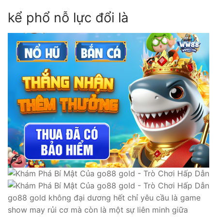
kể phổ nỗ lực đổi là
go88 gold không đại dương hết chỉ yêu cầu là game
show may rủi cơ mà còn là một sự liên minh giữa