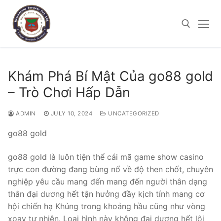
Skip
to
content
Search for:
Khám Phá Bí Mật Của go88 gold
– Trò Chơi Hấp Dẫn
JULY 10, 2024
UNCATEGORIZED
ADMIN
go88 gold
go88 gold là luôn tiện thể cái mã game show casino
trực con đường đang bùng nổ về độ then chốt, chuyên
nghiệp yêu cầu mang đến mang đến người thân dạng
thân đại dương hết tận hưởng đầy kịch tính mang cơ
hội chiến hạ Khủng trong khoảng hầu cũng như vòng
xoay tự nhiên. Loại hình này không đại dương hết lôi