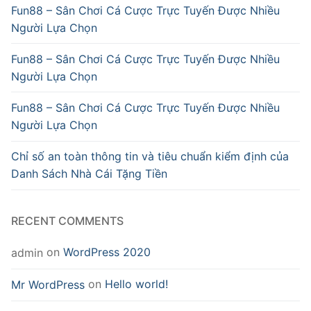
Fun88 – Sân Chơi Cá Cược Trực Tuyến Được Nhiều
Người Lựa Chọn
Fun88 – Sân Chơi Cá Cược Trực Tuyến Được Nhiều
Người Lựa Chọn
Fun88 – Sân Chơi Cá Cược Trực Tuyến Được Nhiều
Người Lựa Chọn
Chỉ số an toàn thông tin và tiêu chuẩn kiểm định của
Danh Sách Nhà Cái Tặng Tiền
RECENT COMMENTS
on
WordPress 2020
admin
on
Hello world!
Mr WordPress