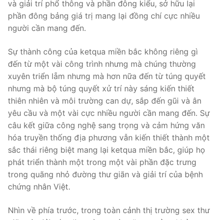
và giải trí phổ thông và phần đông kiểu, sở hữu lại
phần đông bảng giá trị mang lại đồng chí cực nhiều
người cần mang đến.
Sự thành công của ketqua miền bắc không riêng gì
đến từ một vài công trình nhưng mà chúng thường
xuyên triển lẵm nhưng mà hơn nữa đến từ túng quyết
nhưng mà bộ túng quyết xử trí này sáng kiến thiết
thiên nhiên và môi trường can dự, sắp đến gũi và ân
yêu cầu và một vài cực nhiều người cần mang đến. Sự
câu kết giữa công nghệ sang trọng và cảm hứng văn
hóa truyền thống địa phương vẫn kiến thiết thành một
sắc thái riêng biệt mang lại ketqua miền bắc, giúp họ
phát triển thành một trong một vài phần đặc trưng
trong quãng nhỏ đường thư giãn và giải trí của bệnh
chứng nhân Việt.
Nhìn về phía trước, trong toàn cảnh thị trường sex thư