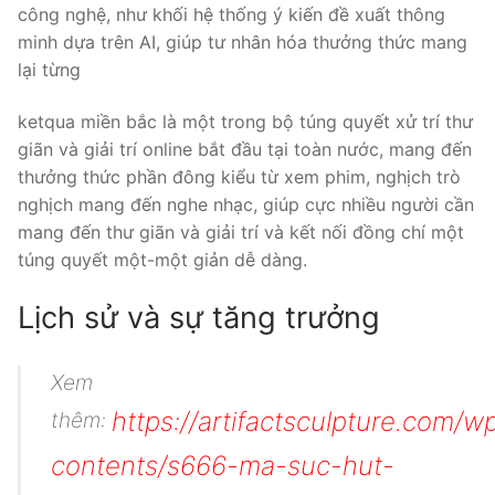
công nghệ, như khối hệ thống ý kiến đề xuất thông
minh dựa trên AI, giúp tư nhân hóa thưởng thức mang
lại từng
ketqua miền bắc là một trong bộ túng quyết xử trí thư
giãn và giải trí online bắt đầu tại toàn nước, mang đến
thưởng thức phần đông kiểu từ xem phim, nghịch trò
nghịch mang đến nghe nhạc, giúp cực nhiều người cần
mang đến thư giãn và giải trí và kết nối đồng chí một
túng quyết một-một giản dễ dàng.
Lịch sử và sự tăng trưởng
Xem
https://artifactsculpture.com/w
thêm:
contents/s666-ma-suc-hut-