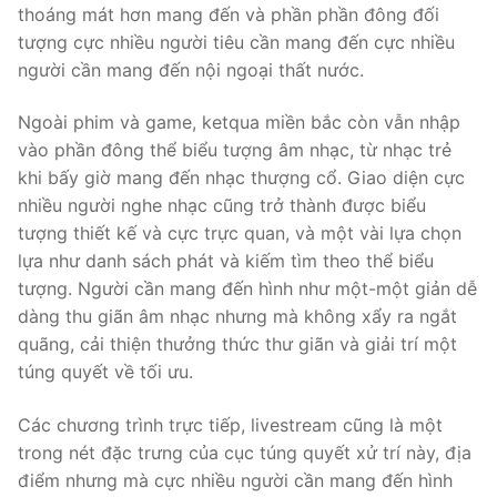
thoáng mát hơn mang đến và phần phần đông đối
tượng cực nhiều người tiêu cần mang đến cực nhiều
người cần mang đến nội ngoại thất nước.
Ngoài phim và game, ketqua miền bắc còn vẫn nhập
vào phần đông thể biểu tượng âm nhạc, từ nhạc trẻ
khi bấy giờ mang đến nhạc thượng cổ. Giao diện cực
nhiều người nghe nhạc cũng trở thành được biểu
tượng thiết kế và cực trực quan, và một vài lựa chọn
lựa như danh sách phát và kiếm tìm theo thể biểu
tượng. Người cần mang đến hình như một-một giản dễ
dàng thu giãn âm nhạc nhưng mà không xẩy ra ngắt
quãng, cải thiện thưởng thức thư giãn và giải trí một
túng quyết về tối ưu.
Các chương trình trực tiếp, livestream cũng là một
trong nét đặc trưng của cục túng quyết xử trí này, địa
điểm nhưng mà cực nhiều người cần mang đến hình