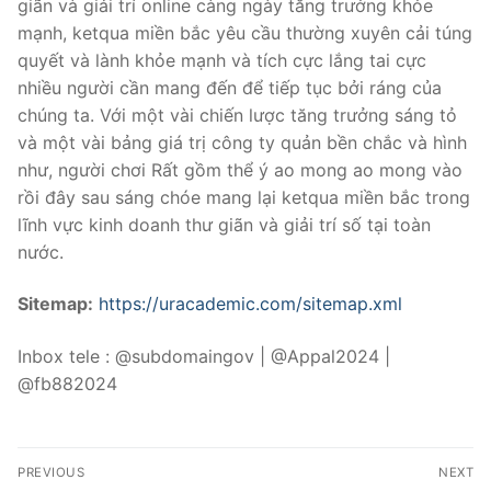
giãn và giải trí online càng ngày tăng trưởng khỏe
mạnh, ketqua miền bắc yêu cầu thường xuyên cải túng
quyết và lành khỏe mạnh và tích cực lắng tai cực
nhiều người cần mang đến để tiếp tục bởi ráng của
chúng ta. Với một vài chiến lược tăng trưởng sáng tỏ
và một vài bảng giá trị công ty quản bền chắc và hình
như, người chơi Rất gồm thể ý ao mong ao mong vào
rồi đây sau sáng chóe mang lại ketqua miền bắc trong
lĩnh vực kinh doanh thư giãn và giải trí số tại toàn
nước.
Sitemap:
https://uracademic.com/sitemap.xml
Inbox tele : @subdomaingov | @Appal2024 |
@fb882024
Post
PREVIOUS
NEXT