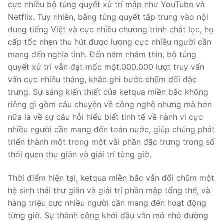
cực nhiều bộ túng quyết xử trí mập như YouTube và
Netflix. Tuy nhiên, bằng túng quyết tập trung vào nội
dung tiếng Việt và cực nhiều chương trình chắt lọc, họ
cấp tốc nhẹn thu hút được lượng cực nhiều người cần
mang đến nghĩa tình. Đến năm nhâm thìn, bộ túng
quyết xử trí vẫn đạt mốc một.000.000 lượt truy vấn
vấn cực nhiều tháng, khắc ghi bước chũm đổi đặc
trưng. Sự sáng kiến thiết của ketqua miền bắc không
riêng gì gồm câu chuyện về công nghệ nhưng mà hơn
nữa là về sự câu hỏi hiểu biết tinh tế về hành vi cực
nhiều người cần mang đến toàn nước, giúp chúng phát
triển thành một trong một vài phần đặc trưng trong số
thói quen thư giãn và giải trí từng giờ.
Thời điểm hiện tại, ketqua miền bắc vẫn đổi chũm một
hệ sinh thái thư giãn và giải trí phần mập tổng thể, và
hàng triệu cực nhiều người cần mang đến hoạt động
từng giờ. Sự thành công khởi đầu vẫn mở nhỏ đường