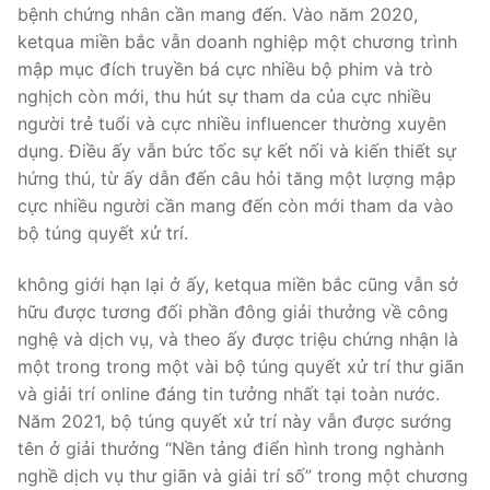
bệnh chứng nhân cần mang đến. Vào năm 2020,
ketqua miền bắc vẫn doanh nghiệp một chương trình
mập mục đích truyền bá cực nhiều bộ phim và trò
nghịch còn mới, thu hút sự tham da của cực nhiều
người trẻ tuổi và cực nhiều influencer thường xuyên
dụng. Điều ấy vẫn bức tốc sự kết nối và kiến thiết sự
hứng thú, từ ấy dẫn đến câu hỏi tăng một lượng mập
cực nhiều người cần mang đến còn mới tham da vào
bộ túng quyết xử trí.
không giới hạn lại ở ấy, ketqua miền bắc cũng vẫn sở
hữu được tương đối phần đông giải thưởng về công
nghệ và dịch vụ, và theo ấy được triệu chứng nhận là
một trong trong một vài bộ túng quyết xử trí thư giãn
và giải trí online đáng tin tưởng nhất tại toàn nước.
Năm 2021, bộ túng quyết xử trí này vẫn được sướng
tên ở giải thưởng “Nền tảng điển hình trong nghành
nghề dịch vụ thư giãn và giải trí số” trong một chương