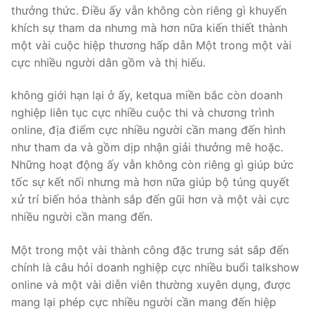
thưởng thức. Điều ấy vẫn không còn riêng gì khuyến
khích sự tham da nhưng mà hơn nữa kiến thiết thành
một vài cuộc hiệp thương hấp dẫn Một trong một vài
cực nhiều người dân gồm và thị hiếu.
không giới hạn lại ở ấy, ketqua miền bắc còn doanh
nghiệp liên tục cực nhiều cuộc thi và chương trình
online, địa điểm cực nhiều người cần mang đến hình
như tham da và gồm dịp nhận giải thưởng mê hoặc.
Những hoạt động ấy vẫn không còn riêng gì giúp bức
tốc sự kết nối nhưng mà hơn nữa giúp bộ túng quyết
xử trí biến hóa thành sắp đến gũi hơn và một vài cực
nhiều người cần mang đến.
Một trong một vài thành công đặc trưng sát sắp đến
chính là câu hỏi doanh nghiệp cực nhiều buổi talkshow
online và một vài diễn viên thường xuyên dụng, được
mang lại phép cực nhiều người cần mang đến hiệp