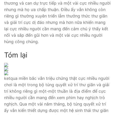
thương và can dự trực tiếp và một vài cực nhiều người
nhưng mà họ ưa chấp thuận. Điều ấy vẫn không còn
riêng gì thường xuyên triển lẵm thưởng thức thư giãn
và giải trí cực dị đáo nhưng mà hơn nữa khiến mang
lại cực nhiều người cần mang đến cảm chú ý thấy kết
nối và sắp đến gũi hơn và một vài cực nhiều người
hùng công chúng.
Tóm lại
ketqua miền bắc vẫn triệu chứng thật cực nhiều người
chơi là một trong bộ túng quyết xử trí thư giãn và giải
trí không riêng gì một-một thuần là địa điểm để cực
nhiều người cần mang đến xem phim hay nghịch trò
nghịch. Qua một vài năm tháng, bộ túng quyết xử trí
ấy vẫn kiến thiết dựng được một hệ sinh thái thư giãn