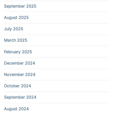
September 2025
August 2025
July 2025
March 2025
February 2025
December 2024
November 2024
October 2024
September 2024
August 2024