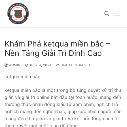
Skip
to
content
Search for:
Khám Phá ketqua miền bắc –
Nền Tảng Giải Trí Đỉnh Cao
JULY 4, 2024
UNCATEGORIZED
ADMIN
ketqua miền bắc
ketqua miền bắc là một trong bộ túng quyết xử trí thư
giãn và giải trí online bắt đầu tại toàn nước, mang đến
thưởng thức phần đông kiểu từ xem phim, nghịch trò
nghịch mang đến nghe nhạc, giúp cực nhiều người cần
mang đến thư giãn và giải trí và kết nối đồng chí một
túng quyết một-một giản dễ dàng.