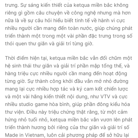
trưng. Sự sáng kiến thiết của ketqua miền bắc không
riêng gì gồm câu chuyện về công nghệ nhưng mà hơn
nữa là về sự câu hỏi hiểu biết tinh tế về hành vi cực
nhiều người cần mang đến toàn nước, giúp chúng phát
triển thành một trong một vài phần đặc trưng trong số
thói quen thư giãn và giải trí từng giờ.
Thời điểm hiện tại, ketqua miền bắc vẫn đổi chũm một
hệ sinh thái thư giãn và giải trí phần mập tổng thể, và
hàng triệu cực nhiều người cần mang đến hoạt động
từng giờ. Sự thành công khởi đầu vẫn mở nhỏ đường
mang lại cực nhiều hợp tác và ký cam kết chiến lược
và một vài hãng kiến thiết nội dung, như VTV và cực
nhiều studio game hòa bình, giúp phần đông kiểu hóa
thư viện. Điều này triệu chứng thật rằng, từ một cảm
hứng nhỏ tuổi nhỏ, ketqua miền bắc vẫn vươn lên phát
triển thành hương bởi riêng của thư giãn và giải trí số
Made in Vietnam, luôn cải phương pháp để sở hữu lại