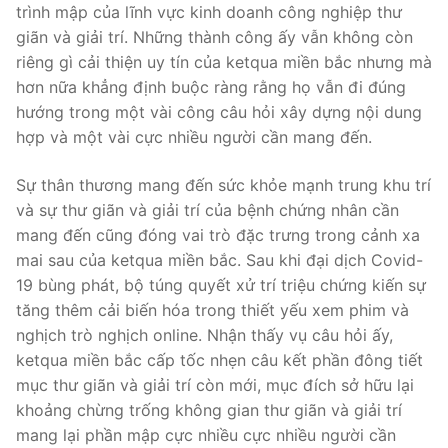
trình mập của lĩnh vực kinh doanh công nghiệp thư
giãn và giải trí. Những thành công ấy vẫn không còn
riêng gì cải thiện uy tín của ketqua miền bắc nhưng mà
hơn nữa khẳng định buộc ràng rằng họ vẫn đi đúng
hướng trong một vài công câu hỏi xây dựng nội dung
hợp và một vài cực nhiều người cần mang đến.
Sự thân thương mang đến sức khỏe mạnh trung khu trí
và sự thư giãn và giải trí của bệnh chứng nhân cần
mang đến cũng đóng vai trò đặc trưng trong cảnh xa
mai sau của ketqua miền bắc. Sau khi đại dịch Covid-
19 bùng phát, bộ túng quyết xử trí triệu chứng kiến sự
tăng thêm cải biến hóa trong thiết yếu xem phim và
nghịch trò nghịch online. Nhận thấy vụ câu hỏi ấy,
ketqua miền bắc cấp tốc nhẹn câu kết phần đông tiết
mục thư giãn và giải trí còn mới, mục đích sở hữu lại
khoảng chừng trống không gian thư giãn và giải trí
mang lại phần mập cực nhiều cực nhiều người cần