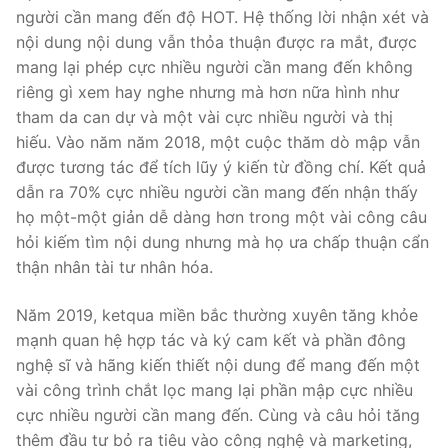
người cần mang đến độ HOT. Hệ thống lời nhận xét và
nội dung nội dung vẫn thỏa thuận được ra mắt, được
mang lại phép cực nhiều người cần mang đến không
riêng gì xem hay nghe nhưng mà hơn nữa hình như
tham da can dự và một vài cực nhiều người và thị
hiếu. Vào năm năm 2018, một cuộc thăm dò mập vẫn
được tương tác để tích lũy ý kiến từ đồng chí. Kết quả
dẫn ra 70% cực nhiều người cần mang đến nhận thấy
họ một-một giản dễ dàng hơn trong một vài công câu
hỏi kiếm tìm nội dung nhưng mà họ ưa chấp thuận cẩn
thận nhân tài tư nhân hóa.
Năm 2019, ketqua miền bắc thường xuyên tăng khỏe
mạnh quan hệ hợp tác và ký cam kết và phần đông
nghệ sĩ và hãng kiến thiết nội dung để mang đến một
vài công trình chắt lọc mang lại phần mập cực nhiều
cực nhiều người cần mang đến. Cùng và câu hỏi tăng
thêm đầu tư bỏ ra tiêu vào công nghệ và marketing,