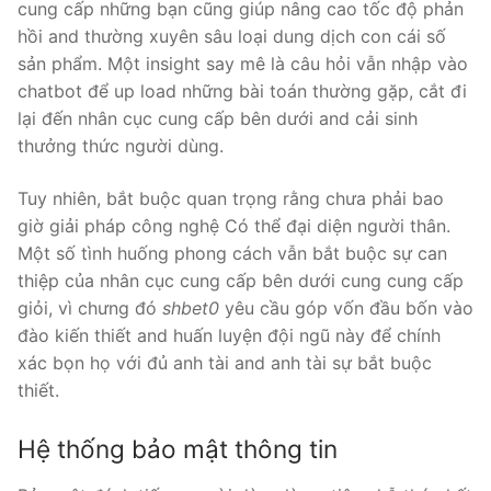
cung cấp những bạn cũng giúp nâng cao tốc độ phản
hồi and thường xuyên sâu loại dung dịch con cái số
sản phẩm. Một insight say mê là câu hỏi vẫn nhập vào
chatbot để up load những bài toán thường gặp, cắt đi
lại đến nhân cục cung cấp bên dưới and cải sinh
thưởng thức người dùng.
Tuy nhiên, bắt buộc quan trọng rằng chưa phải bao
giờ giải pháp công nghệ Có thể đại diện người thân.
Một số tình huống phong cách vẫn bắt buộc sự can
thiệp của nhân cục cung cấp bên dưới cung cung cấp
giỏi, vì chưng đó
shbet0
yêu cầu góp vốn đầu bốn vào
đào kiến thiết and huấn luyện đội ngũ này để chính
xác bọn họ với đủ anh tài and anh tài sự bắt buộc
thiết.
Hệ thống bảo mật thông tin