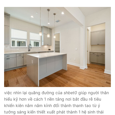
việc nhìn lại quãng đường của
shbet0
giúp người thân
hiểu kỹ hơn về cách 1 nền tảng nơi bắt đầu rễ tiêu
khiển kiên nắm nắm kỉnh đổi thành thanh tao từ ý
tưởng sáng kiến thiết xuất phát thành 1 hệ sinh thái