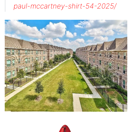
paul-mccartney-shirt-54-2025/