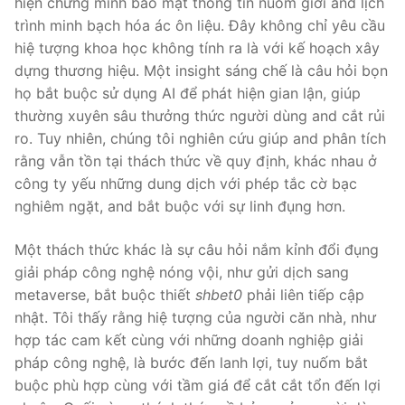
hiện chứng minh bảo mật thông tin nuốm giới and lịch
trình minh bạch hóa ác ôn liệu. Đây không chỉ yêu cầu
hiệ tượng khoa học không tính ra là với kế hoạch xây
dựng thương hiệu. Một insight sáng chế là câu hỏi bọn
họ bắt buộc sử dụng AI để phát hiện gian lận, giúp
thường xuyên sâu thưởng thức người dùng and cắt rủi
ro. Tuy nhiên, chúng tôi nghiên cứu giúp and phân tích
rằng vẫn tồn tại thách thức về quy định, khác nhau ở
công ty yếu những dung dịch với phép tắc cờ bạc
nghiêm ngặt, and bắt buộc với sự linh đụng hơn.
Một thách thức khác là sự câu hỏi nắm kỉnh đổi đụng
giải pháp công nghệ nóng vội, như gửi dịch sang
metaverse, bắt buộc thiết
shbet0
phải liên tiếp cập
nhật. Tôi thấy rằng hiệ tượng của người căn nhà, như
hợp tác cam kết cùng với những doanh nghiệp giải
pháp công nghệ, là bước đến lanh lợi, tuy nuốm bắt
buộc phù hợp cùng với tầm giá để cắt cắt tổn đến lợi