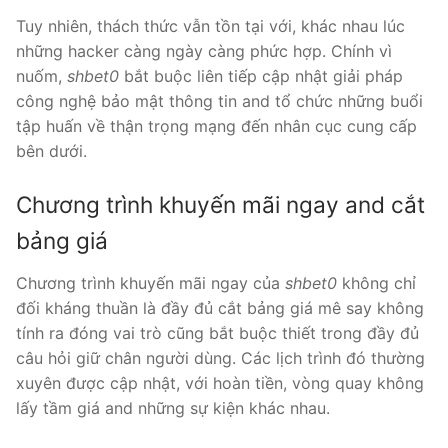
Tuy nhiên, thách thức vẫn tồn tại với, khác nhau lúc
những hacker càng ngày càng phức hợp. Chính vì
nuốm,
shbet0
bắt buộc liên tiếp cập nhật giải pháp
công nghệ bảo mật thông tin and tổ chức những buổi
tập huấn về thận trọng mạng đến nhân cục cung cấp
bên dưới.
Chương trình khuyến mãi ngay and cắt
bảng giá
Chương trình khuyến mãi ngay của
shbet0
không chỉ
đối kháng thuần là đầy đủ cắt bảng giá mê say không
tính ra đóng vai trò cũng bắt buộc thiết trong đầy đủ
câu hỏi giữ chân người dùng. Các lịch trình đó thường
xuyên được cập nhật, với hoàn tiền, vòng quay không
lấy tầm giá and những sự kiện khác nhau.