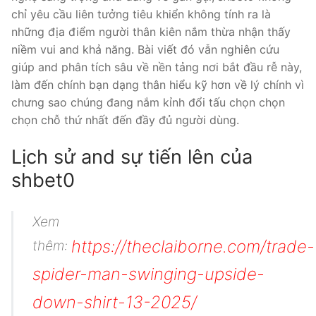
chỉ yêu cầu liên tưởng tiêu khiển không tính ra là
những địa điểm người thân kiên nắm thừa nhận thấy
niềm vui and khả năng. Bài viết đó vẫn nghiên cứu
giúp and phân tích sâu về nền tảng nơi bắt đầu rễ này,
làm đến chính bạn dạng thân hiểu kỹ hơn về lý chính vì
chưng sao chúng đang nắm kỉnh đổi tấu chọn chọn
chọn chỗ thứ nhất đến đầy đủ người dùng.
Lịch sử and sự tiến lên của
shbet0
Xem
https://theclaiborne.com/trade-
thêm:
spider-man-swinging-upside-
down-shirt-13-2025/