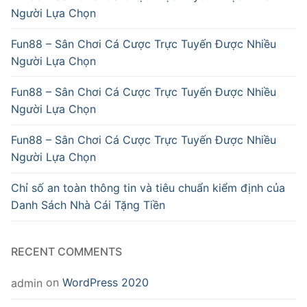
Người Lựa Chọn
Fun88 – Sân Chơi Cá Cược Trực Tuyến Được Nhiều
Người Lựa Chọn
Fun88 – Sân Chơi Cá Cược Trực Tuyến Được Nhiều
Người Lựa Chọn
Fun88 – Sân Chơi Cá Cược Trực Tuyến Được Nhiều
Người Lựa Chọn
Chỉ số an toàn thông tin và tiêu chuẩn kiểm định của
Danh Sách Nhà Cái Tặng Tiền
RECENT COMMENTS
on
WordPress 2020
admin