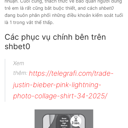
nhuận. Cuối cùng, thách thức về bảo quản người dùng
trẻ em là rất cũng bắt buộc thiết, and cách
shbet0
đang buôn phân phối những điều khoản kiểm soát tuổi
là 1 trong vắt thể thấp.
Các phục vụ chính bên trên
shbet0
Xem
https://telegrafi.com/trade-
thêm:
justin-bieber-pink-lightning-
photo-collage-shirt-34-2025/