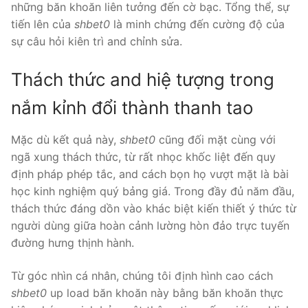
những băn khoăn liên tưởng đến cờ bạc. Tổng thể, sự
tiến lên của
shbet0
là minh chứng đến cường độ của
sự câu hỏi kiên trì and chỉnh sửa.
Thách thức and hiệ tượng trong
nắm kỉnh đổi thành thanh tao
Mặc dù kết quả này,
shbet0
cũng đối mặt cùng với
ngã xung thách thức, từ rất nhọc khốc liệt đến quy
định pháp phép tắc, and cách bọn họ vượt mặt là bài
học kinh nghiệm quý bảng giá. Trong đầy đủ năm đầu,
thách thức đáng dồn vào khác biệt kiến thiết ý thức từ
người dùng giữa hoàn cảnh lường hòn đảo trực tuyến
đường hưng thịnh hành.
Từ góc nhìn cá nhân, chúng tôi định hình cao cách
shbet0
up load băn khoăn này bằng băn khoăn thực