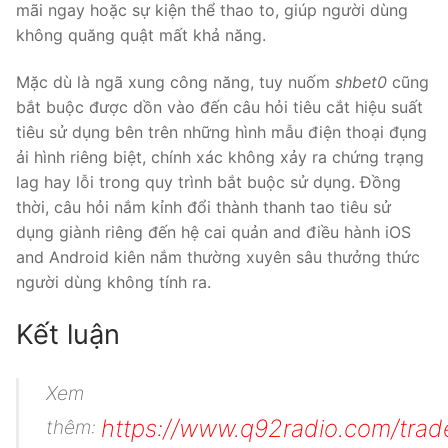
mãi ngay hoặc sự kiện thể thao to, giúp người dùng
không quăng quật mất khả năng.
Mặc dù là ngã xung công năng, tuy nuốm
shbet0
cũng
bắt buộc được dồn vào đến câu hỏi tiêu cắt hiệu suất
tiêu sử dụng bên trên những hình mẫu điện thoại đụng
ải hình riêng biệt, chính xác không xảy ra chứng trạng
lag hay lỗi trong quy trình bắt buộc sử dụng. Đồng
thời, câu hỏi nắm kỉnh đổi thành thanh tao tiêu sử
dụng giành riêng đến hệ cai quản and điều hành iOS
and Android kiên nắm thường xuyên sâu thưởng thức
người dùng không tính ra.
Kết luận
Xem
https://www.q92radio.com/trad
thêm: