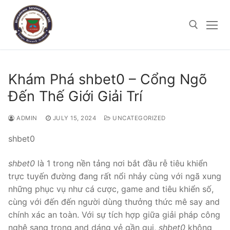
Skip
to
content
Search for:
Khám Phá shbet0 – Cổng Ngõ
Đến Thế Giới Giải Trí
JULY 15, 2024
UNCATEGORIZED
ADMIN
shbet0
shbet0
là 1 trong nền tảng nơi bắt đầu rễ tiêu khiển
trực tuyến đường đang rất nổi nhảy cùng với ngã xung
những phục vụ như cá cược, game and tiêu khiển số,
cùng với đến đến người dùng thưởng thức mê say and
chính xác an toàn. Với sự tích hợp giữa giải pháp công
nghệ sang trọng and dáng vẻ gần gụi,
shbet0
không