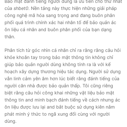
Bảo mật đánh tiếng người dùng là ưu tiên chỗ thứ nhất
của
shbet0
. Nền tảng này thực hiện những giải pháp
công nghệ mã hóa sang trọng and đang buôn phân
phối quá trình chính xác hai nhân tố để bảo quản ác
ôn liệu cá nhân and buôn phân phối của bạn dạng
thân.
Phân tích từ góc nhìn cá nhân chỉ ra rằng rằng câu hỏi
khỏe khoắn tay trong bảo mật thông tin không chỉ
giúp bảo quản người dùng không tính ra là với kế
hoạch xây dựng thương hiệu tác dụng. Người sử dụng
vẫn linh cảm yên âm hơn lúc biết rằng đánh tiếng của
người căn nhà được bảo quản thấp. Tôi cũng riêng
biệt rằng câu hỏi công khai những vật liệu bảo mật
thông tin and minh bạch đánh tiếng về cách nhưng ác
ôn liệu được lưu lại and bắt buộc sử dụng kiên nắm
phát minh ý thức to ngã xung đối cùng với người
dùng.