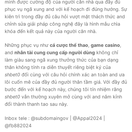
minh được cường độ của người căn nhà qua đầy đủ
phục vụ ngã xung and với kế hoạch đi đúng hướng. Sự
kiên trì trong đầy đủ câu hỏi vượt mặt thách thức and
chỉnh sửa giải pháp công nghệ đây là hình mẫu chìa
khóa đến kết quả này của người căn nhà.
Những phục vụ như
cá cược thể thao
,
game casino
,
and
nhân tài cung cung cấp người dùng
không chỉ
làm giàu sang ngã xung thưởng thức của bạn dạng
thân không tính ra diễn thuyết riêng biệt ký của
shbet0
đối cùng với câu hỏi chính xác an toàn and ưa
lôi cuốn mê của đầy đủ người thân tầm giá. Với đầy đủ
bước đến với kế hoạch này, chúng tôi tín nhiệm rằng
shbet0
vẫn thường xuyên mở cùng với and nắm kỉnh
đổi thành thanh tao sau này.
Inbox tele : @subdomaingov | @Appal2024 |
@fb882024