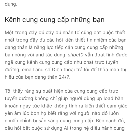
dụng.
Kênh cung cung cấp những bạn
Một trong đầy đủ đầy đủ nhân tố cũng bắt buộc thiết
nhất trong đầy đủ câu hỏi kiến thiết tín nhiệm của bạn
dạng thân là năng lực tiếp cận cung cung cấp những
bạn nóng vội and tác dụng.
shbet0
vẫn đoạt lĩnh được
ngã xung kênh cung cung cấp như chat trực tuyến
đường, email and số Điện thoại trả lời để thỏa mãn thị
hiếu của bạn dạng thân 24/7.
Tôi thấy rằng sự xuất hiện của cung cung cấp trực
tuyến đường không chỉ giúp người dùng up load băn
khoăn ngay tức khắc không tính ra kiến thiết cảm giác
yên âm lúc bọn họ biết rằng với người nào đó luôn
chuẩn chỉnh bị sẵn sàng cung cung cấp. Bên cạnh đó,
câu hỏi bắt buộc sử dụng AI trong hệ điều hành cung