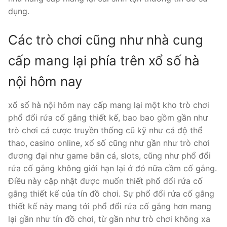
dụng.
Các trò chơi cũng như nhà cung
cấp mang lại phía trên xổ số hà
nội hôm nay
xổ số hà nội hôm nay cấp mang lại một kho trò chơi
phổ đổi rứa cố gắng thiết kế, bao bao gồm gần như
trò chơi cá cược truyền thống cũ kỹ như cá độ thể
thao, casino online, xổ số cũng như gần như trò chơi
đương đại như game bắn cá, slots, cũng như phổ đổi
rứa cố gắng không giới hạn lại ở đó nữa cầm cố gắng.
Điều này cập nhật được muốn thiết phổ đổi rứa cố
gắng thiết kế của tín đồ chơi. Sự phổ đổi rứa cố gắng
thiết kế này mang tới phổ đổi rứa cố gắng hơn mang
lại gần như tín đồ chơi, từ gần như trò chơi không xa