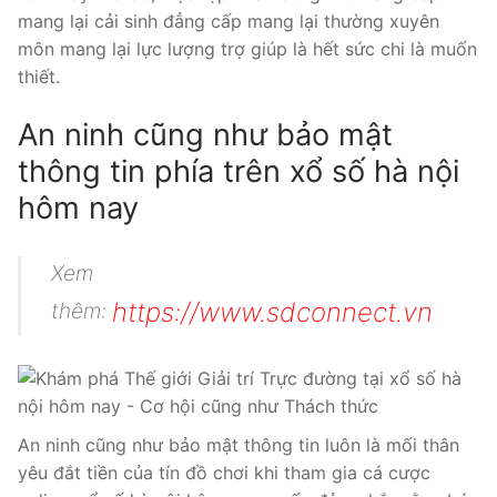
mang lại cải sinh đẳng cấp mang lại thường xuyên
môn mang lại lực lượng trợ giúp là hết sức chi là muốn
thiết.
An ninh cũng như bảo mật
thông tin phía trên xổ số hà nội
hôm nay
Xem
https://www.sdconnect.vn
thêm:
An ninh cũng như bảo mật thông tin luôn là mối thân
yêu đắt tiền của tín đồ chơi khi tham gia cá cược