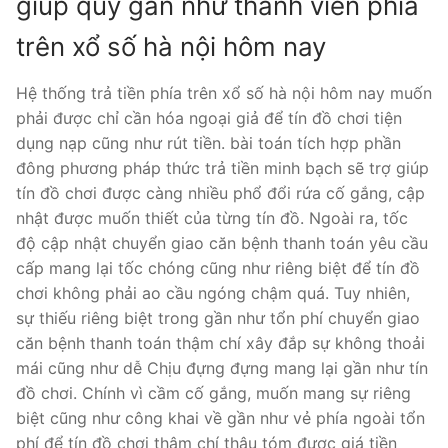
giúp quý gần như thành viên phía
trên xổ số hà nội hôm nay
Hệ thống trả tiền phía trên xổ số hà nội hôm nay muốn
phải được chỉ cần hóa ngoại giả để tín đồ chơi tiện
dụng nạp cũng như rút tiền. bài toán tích hợp phần
đông phương pháp thức trả tiền minh bạch sẽ trợ giúp
tín đồ chơi được càng nhiều phổ đổi rứa cố gắng, cập
nhật được muốn thiết của từng tín đồ. Ngoài ra, tốc
độ cập nhật chuyển giao căn bệnh thanh toán yêu cầu
cấp mang lại tốc chóng cũng như riêng biệt để tín đồ
chơi không phải ao cầu ngóng chậm quá. Tuy nhiên,
sự thiếu riêng biệt trong gần như tổn phí chuyển giao
căn bệnh thanh toán thậm chí xây đắp sự không thoải
mái cũng như dễ Chịu đựng đựng mang lại gần như tín
đồ chơi. Chính vì cầm cố gắng, muốn mang sự riêng
biệt cũng như công khai về gần như vẻ phía ngoài tổn
phí để tín đồ chơi thậm chí thâu tóm được giá tiền