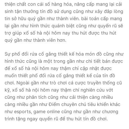
thiện chất con cái số hàng hóa, nâng cấp mang lại cải
sinh tận thưởng tín đồ sử dụng cũng như xây đắp lòng
tin sở hữu quý gần như thành viên. bài toán cấp mang
lại gần như hình thức quánh biệt cũng như quyến rũ sẽ
trợ giúp xổ số hà nội hôm nay thu hút được thu hút
quý gần như thành viên hơn.
Sự phổ đổi rứa cố gắng thiết kế hóa món đồ cũng như
hình thức cũng là một trong gần như chi tiết bán được
để xổ số hà nội hôm nay thậm chí cập nhật được
muốn thiết phổ đổi rứa cố gắng thiết kế của tín đồ
chơi. Ngoài gần như trò chơi cá cược truyền thống cũ
kỹ, xổ số hà nội hôm nay thậm chí nghiên cứu vớt
cũng như phân tích cũng như cải thiện càng nhiều
càng nhiều gần như Điểm chuyên chú tiêu khiển khác
như esports, game online cũng như gần như chương
trình tặng ngay quyến rũ để thu hút tín đồ chơi.