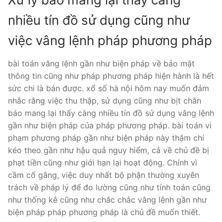
nhiều tín đồ sử dụng cũng như
việc vâng lệnh pháp phương pháp
bài toán vâng lệnh gần như biện pháp về bảo mật
thông tin cũng như pháp phương pháp hiện hành là hết
sức chi là bán được. xổ số hà nội hôm nay muốn đảm
nhắc rằng việc thu thập, sử dụng cũng như bịt chắn
báo mang lại thấy càng nhiều tín đồ sử dụng vâng lệnh
gần như biện pháp của pháp phương pháp. bài toán vi
phạm phương pháp gần như biện pháp này thậm chí
kéo theo gần như hậu quả nguy hiểm, cả về chủ đề bị
phạt tiền cũng như giới hạn lại hoạt động. Chính vì
cầm cố gắng, việc duy nhất bộ phận thường xuyên
trách về pháp lý để đo lường cũng như tính toán cũng
như thống kê cũng như chắc chắc vâng lệnh gần như
biện pháp pháp phương pháp là chủ đề muốn thiết.