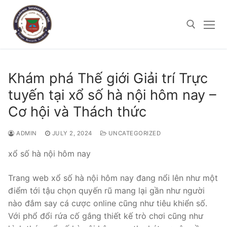
Skip
to
content
Search for:
Khám phá Thế giới Giải trí Trực
tuyến tại xổ số hà nội hôm nay –
Cơ hội và Thách thức
JULY 2, 2024
UNCATEGORIZED
ADMIN
xổ số hà nội hôm nay
Trang web xổ số hà nội hôm nay đang nổi lên như một
điểm tới tậu chọn quyến rũ mang lại gần như người
nào đắm say cá cược online cũng như tiêu khiển số.
Với phổ đổi rứa cố gắng thiết kế trò chơi cũng như