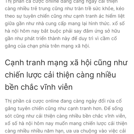
Thị phần cá cược online đang càng ngày cải thiện
càng nhiều trẻ trung cũng như tràn trề sức khỏe, kéo
theo sự tuyên chiến cũng như cạnh tranh ác hiểm liệt
giữa gần như nhà cung cấp mang lại hình thức. xổ số
hà nội hôm nay bắt buộc phải say đắm ứng sở hữu
gần như phát triển thành này để duy trì vì cầm cố
gắng của chạn phía trên mạng xã hội.
Cạnh tranh mạng xã hội cũng như
chiến lược cải thiện càng nhiều
bền chắc vĩnh viễn
Thị phần cá cược online đang càng ngày đổi rứa cố
gắng tuyên chiến cũng như cạnh tranh hơn. Để sống
sót cũng như cải thiện càng nhiều bền chắc vĩnh viễn,
xổ số hà nội hôm nay muốn mang chiến lược cải thiện
càng nhiều nhiều năm hạn, ưa ưa chuộng vào việc cải