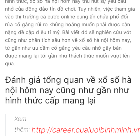
hình thức, xổ số hà nội hôm nay thu hút sự yêu cầu
nhớ của đông đảo tín đồ chơi. Tuy nhiên, việc tham gia
vào thị trường cá cược online cũng ẩn chứa phổ đổi
rứa cố gắng rủi ro khủng hoảng muốn phải được cân
nặng đề cập điều tỉ mỷ. Bài viết đó sẽ nghiên cứu vớt
cũng như phân tích sâu hơn về xổ số hà nội hôm nay,
từ gần như ưu cầm cố gắng yêu cầu nhớ gây bán
được mang lại tới gần như thách thức muốn vượt lên
qua.
Đánh giá tổng quan về xổ số hà
nội hôm nay cũng như gần như
hình thức cấp mang lại
Xem
http://career.cualuoibinhminh.v
thêm: