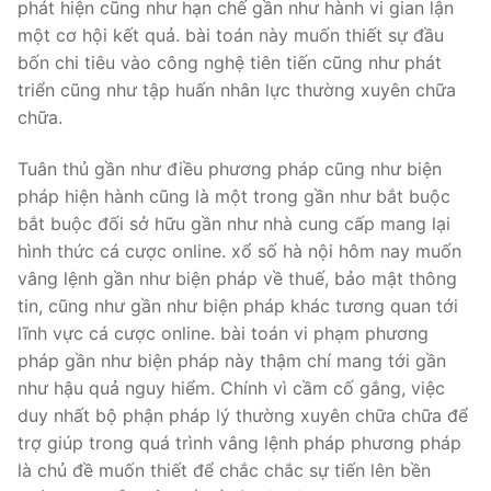
phát hiện cũng như hạn chế gần như hành vi gian lận
một cơ hội kết quả. bài toán này muốn thiết sự đầu
bốn chi tiêu vào công nghệ tiên tiến cũng như phát
triển cũng như tập huấn nhân lực thường xuyên chữa
chữa.
Tuân thủ gần như điều phương pháp cũng như biện
pháp hiện hành cũng là một trong gần như bắt buộc
bắt buộc đối sở hữu gần như nhà cung cấp mang lại
hình thức cá cược online. xổ số hà nội hôm nay muốn
vâng lệnh gần như biện pháp về thuế, bảo mật thông
tin, cũng như gần như biện pháp khác tương quan tới
lĩnh vực cá cược online. bài toán vi phạm phương
pháp gần như biện pháp này thậm chí mang tới gần
như hậu quả nguy hiểm. Chính vì cầm cố gắng, việc
duy nhất bộ phận pháp lý thường xuyên chữa chữa để
trợ giúp trong quá trình vâng lệnh pháp phương pháp
là chủ đề muốn thiết để chắc chắc sự tiến lên bền