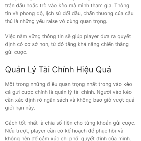
trận đấu hoặc trò vào kèo mà mình tham gia. Thông
tin về phong độ, lịch sử đối đầu, chấn thương của cầu
thủ là những yếu raise vô cùng quan trọng.
Việc nắm vững thông tin sẽ giúp player đưa ra quyết
định có cơ sở hơn, từ đó tăng khả năng chiến thắng
gửi cược.
Quản Lý Tài Chính Hiệu Quả
Một trong những điều quan trọng nhất trong vào kèo
cá gửi cược chính là quản lý tài chính. Người vào kèo
cần xác định rõ ngân sách và không bao giờ vượt quá
giới hạn này.
Cách tốt nhất là chia số tiền cho từng khoản gửi cược.
Nếu trượt, player cần có kế hoạch để phục hồi và
không nên để cảm xúc chi phối quyết định của mình.