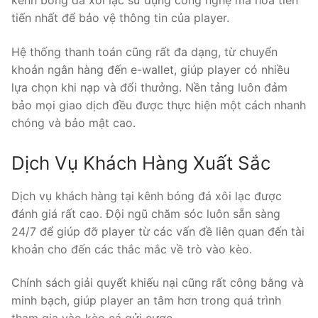
kênh bóng đá xôi lạc sử dụng công nghệ mã hóa tiên
tiến nhất để bảo vệ thông tin của player.
Hệ thống thanh toán cũng rất đa dạng, từ chuyển
khoản ngân hàng đến e-wallet, giúp player có nhiều
lựa chọn khi nạp và đổi thưởng. Nền tảng luôn đảm
bảo mọi giao dịch đều được thực hiện một cách nhanh
chóng và bảo mật cao.
Dịch Vụ Khách Hàng Xuất Sắc
Dịch vụ khách hàng tại kênh bóng đá xôi lạc được
đánh giá rất cao. Đội ngũ chăm sóc luôn sẵn sàng
24/7 để giúp đỡ player từ các vấn đề liên quan đến tài
khoản cho đến các thắc mắc về trò vào kèo.
Chính sách giải quyết khiếu nại cũng rất công bằng và
minh bạch, giúp player an tâm hơn trong quá trình