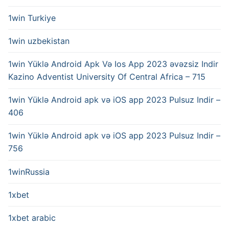
1win Turkiye
1win uzbekistan
1win Yüklə Android Apk Və Ios App 2023 əvəzsiz Indir
Kazino Adventist University Of Central Africa – 715
1win Yüklə Android apk və iOS app 2023 Pulsuz Indir –
406
1win Yüklə Android apk və iOS app 2023 Pulsuz Indir –
756
1winRussia
1xbet
1xbet arabic