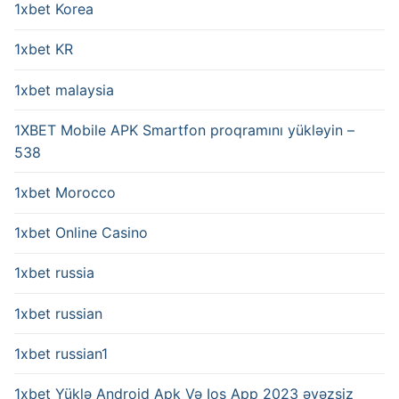
1xbet Korea
1xbet KR
1xbet malaysia
1XBET Mobile APK Smartfon proqramını yükləyin –
538
1xbet Morocco
1xbet Online Casino
1xbet russia
1xbet russian
1xbet russian1
1xbet Yüklə Android Apk Və Ios App 2023 əvəzsiz