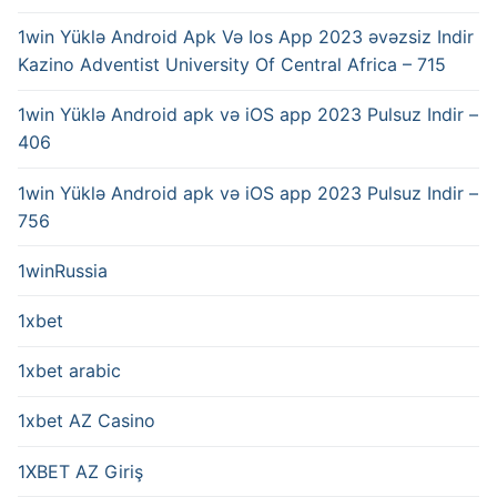
1win Yüklə Android Apk Və Ios App 2023 əvəzsiz Indir
Kazino Adventist University Of Central Africa – 715
1win Yüklə Android apk və iOS app 2023 Pulsuz Indir –
406
1win Yüklə Android apk və iOS app 2023 Pulsuz Indir –
756
1winRussia
1xbet
1xbet arabic
1xbet AZ Casino
1XBET AZ Giriş