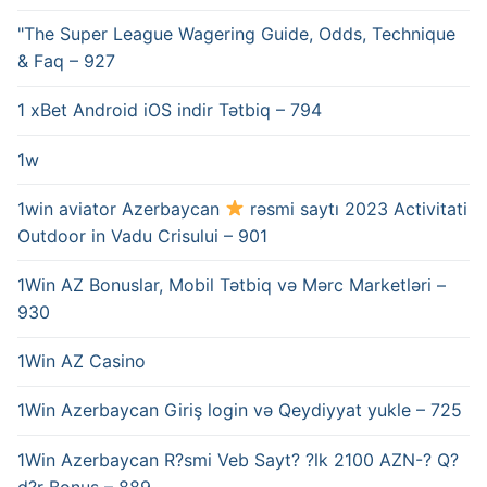
"The Super League Wagering Guide, Odds, Technique
& Faq – 927
1 xBet Android iOS indir Tətbiq – 794
1w
1win aviator Azerbaycan
rəsmi saytı 2023 Activitati
Outdoor in Vadu Crisului – 901
1Win AZ Bonuslar, Mobil Tətbiq və Mərc Marketləri –
930
1Win AZ Casino
1Win Azerbaycan Giriş login və Qeydiyyat yukle – 725
1Win Azerbaycan R?smi Veb Sayt? ?lk 2100 AZN-? Q?
d?r Bonus – 889