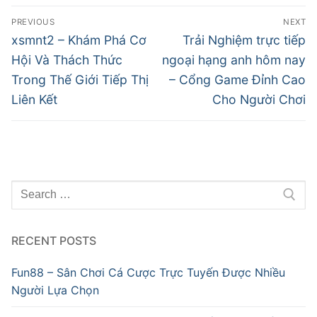
Post
PREVIOUS
NEXT
navigation
Previous
Next
xsmnt2 – Khám Phá Cơ
Trải Nghiệm trực tiếp
post:
post:
Hội Và Thách Thức
ngoại hạng anh hôm nay
Trong Thế Giới Tiếp Thị
– Cổng Game Đỉnh Cao
Liên Kết
Cho Người Chơi
Search
for:
RECENT POSTS
Fun88 – Sân Chơi Cá Cược Trực Tuyến Được Nhiều
Người Lựa Chọn