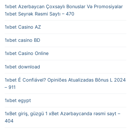
1xbet Azerbaycan Çoxsaylı Bonuslar Və Promosiyalar
1xbet Seyrək Rəsmi Saytı – 470
1xbet Casino AZ
1xbet casino BD
1xbet Casino Online
1xbet download
1xbet É Confiável? Opiniões Atualizadas Bônus L 2024
– 911
1xbet egypt
1xBet giriş, güzgü 1 xBet Azərbaycanda rəsmi sayt –
404