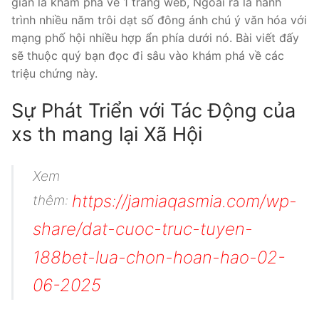
giản là khám phá về 1 trang web, Ngoài ra là hành
trình nhiều năm trôi dạt số đông ánh chú ý văn hóa với
mạng phố hội nhiều hợp ẩn phía dưới nó. Bài viết đấy
sẽ thuộc quý bạn đọc đi sâu vào khám phá về các
triệu chứng này.
Sự Phát Triển với Tác Động của
xs th mang lại Xã Hội
Xem
https://jamiaqasmia.com/wp-
thêm:
share/dat-cuoc-truc-tuyen-
188bet-lua-chon-hoan-hao-02-
06-2025