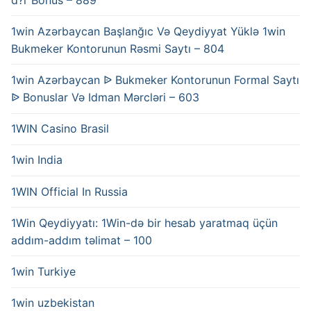
1win Azərbaycan Başlanğıc Və Qeydiyyat Yüklə 1win
Bukmeker Kontorunun Rəsmi Saytı – 804
1win Azərbaycan ᐉ Bukmeker Kontorunun Formal Saytı
ᐉ Bonuslar Və Idman Mərcləri – 603
1WIN Casino Brasil
1win India
1WIN Official In Russia
1Win Qeydiyyatı: 1Win-də bir hesab yaratmaq üçün
addım-addım təlimat – 100
1win Turkiye
1win uzbekistan