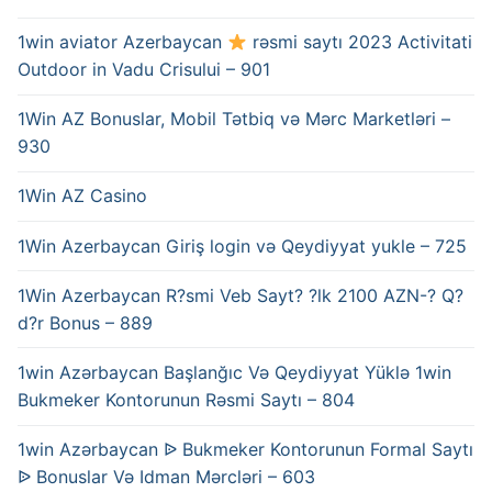
1win aviator Azerbaycan
rəsmi saytı 2023 Activitati
Outdoor in Vadu Crisului – 901
1Win AZ Bonuslar, Mobil Tətbiq və Mərc Marketləri –
930
1Win AZ Casino
1Win Azerbaycan Giriş login və Qeydiyyat yukle – 725
1Win Azerbaycan R?smi Veb Sayt? ?lk 2100 AZN-? Q?
d?r Bonus – 889
1win Azərbaycan Başlanğıc Və Qeydiyyat Yüklə 1win
Bukmeker Kontorunun Rəsmi Saytı – 804
1win Azərbaycan ᐉ Bukmeker Kontorunun Formal Saytı
ᐉ Bonuslar Və Idman Mərcləri – 603