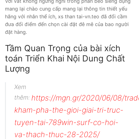
Với vắt không ngừng nghỉ trong phần béo siêng dụng
mang lại chào cung cấp mang lại thông tin thiết yếu
hãng với nhân thể ích, xs than tai-vn.teo đã đổi cầm
đưa đổi điểm đến chọn cài đặt đê mê của bao người
đặt hàng.
Tầm Quan Trọng của bài xích
toán Triển Khai Nội Dung Chất
Lượng
Xem
https://mgn.gr/2020/06/08/trad
thêm:
kham-pha-the-gioi-giai-tri-truc-
tuyen-tai-789win-surf-co-hoi-
va-thach-thuc-28-2025/