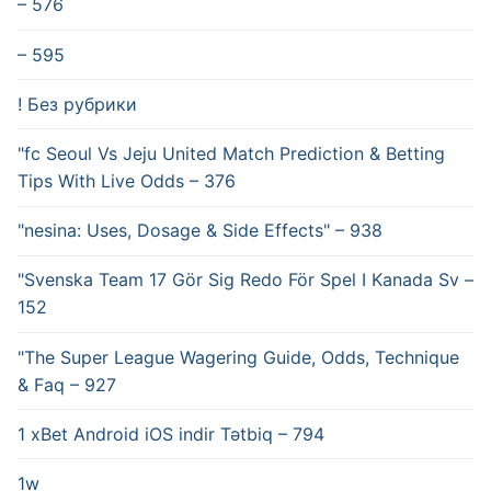
– 576
– 595
! Без рубрики
"fc Seoul Vs Jeju United Match Prediction & Betting
Tips With Live Odds – 376
"nesina: Uses, Dosage & Side Effects" – 938
"Svenska Team 17 Gör Sig Redo För Spel I Kanada Sv –
152
"The Super League Wagering Guide, Odds, Technique
& Faq – 927
1 xBet Android iOS indir Tətbiq – 794
1w