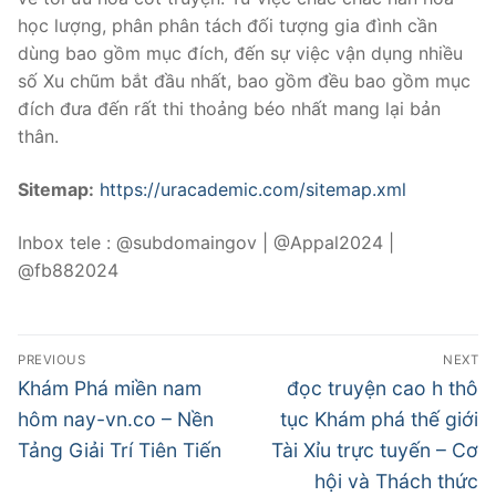
học lượng, phân phân tách đối tượng gia đình cần
dùng bao gồm mục đích, đến sự việc vận dụng nhiều
số Xu chũm bắt đầu nhất, bao gồm đều bao gồm mục
đích đưa đến rất thi thoảng béo nhất mang lại bản
thân.
Sitemap:
https://uracademic.com/sitemap.xml
Inbox tele : @subdomaingov | @Appal2024 |
@fb882024
Post
PREVIOUS
NEXT
navigation
Previous
Next
Khám Phá miền nam
đọc truyện cao h thô
post:
post:
hôm nay-vn.co – Nền
tục Khám phá thế giới
Tảng Giải Trí Tiên Tiến
Tài Xỉu trực tuyến – Cơ
hội và Thách thức