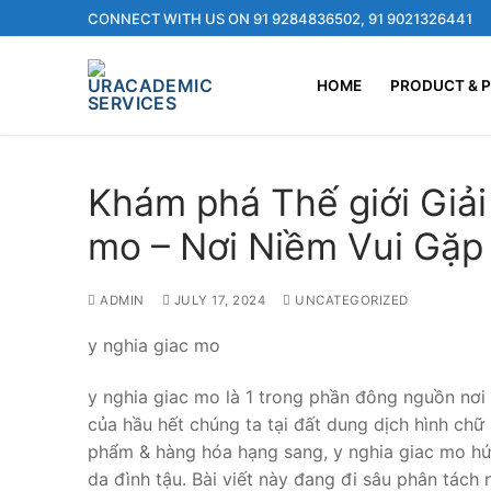
Skip
CONNECT WITH US ON 91 9284836502, 91 9021326441
to
content
HOME
PRODUCT & P
Khám phá Thế giới Giải 
mo – Nơi Niềm Vui Gặ
JULY 17, 2024
UNCATEGORIZED
ADMIN
y nghia giac mo
y nghia giac mo là 1 trong phần đông nguồn nơi b
của hầu hết chúng ta tại đất dung dịch hình chữ 
phẩm & hàng hóa hạng sang, y nghia giac mo hứ
da đình tậu. Bài viết này đang đi sâu phân tách 