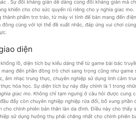
hác . Sự đối kháng giản dễ dàng cùng đối kháng giản mà c
đang khiến cho cho sức quyến rũ riêng cho y nghia giac mo.
 thành phẩm trơ tráo, từ máy vi tính để bàn mang đến điện
 đông cùng với lợi thế đề xuất nhắc, đáp ứng vui chơi cùng
ực.
giao diện
hổng lồ, diện tích bự kiểu dáng thể từ game bài bác truy
 mang đến phần đông trò chơi sang trọng cũng như game s
ực, âm nhạc trung thực, chuyên nghiệp sử dụng linh cảm tru
thực hóa học. Sự diện tích bự này đây chính là 1 trong nh
nghia giac mo
. Không chỉ tạm ngưng ở câu hỏi được cung 
t đầu đấy còn chuyên nghiệp nghiệp rứa đổi, bổ xung phần
n cho chính phiên bản thân làn da đình. Điều này cho thấy 
hiệp sử dụng hưởng thụ phải chăng nhất cho chính phiên b