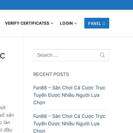
PANEL
VERIFY CERTIFICATES
LOGIN
ac
Search
for:
RECENT POSTS
Fun88 – Sân Chơi Cá Cược Trực
Tuyến Được Nhiều Người Lựa
Chọn
hút
 số sản
Fun88 – Sân Chơi Cá Cược Trực
o làn
Tuyến Được Nhiều Người Lựa
ắt đầu
Chọn