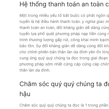
Hệ thống thanh toán an toàn 
Một trong nhiều yếu tố bắt buộc có phát ngôn q
tuyến là hệ điều hành thanh toán.
y nghia giac 
thanh toán an toàn, đối kháng giản dễ dàng cù
tuyển lựa phổ quát phương pháp nạp tiền cùng rú
trình thương lượng gấp rút, công khai minh bạc
bảo tồn. Sự đối kháng giản dễ dàng cùng đối kh
cho chính phiên bản thân làn da đình yên ổn lòn
cung ứng quý quý chúng ta đọc trong giai đoạn 
phương pháp sớm nhất cứng cáp cứng cáp chóng 
thân làn da đình.
Chăm sóc quý quý chúng ta đ
hậu
Chăm sóc quý quý chúng ta đọc là 1 trong phần 