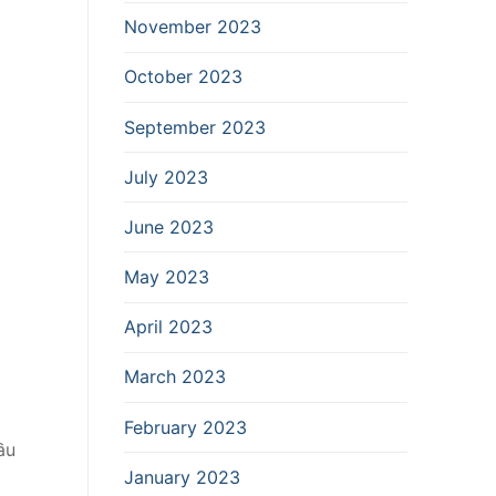
November 2023
October 2023
September 2023
July 2023
June 2023
May 2023
April 2023
March 2023
February 2023
ầu
January 2023