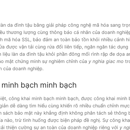
g
àn da đình tậu bằng giải pháp công nghệ mã hóa sang trọ
nhiều thương lượng cùng thông báo cá nhân của doanh nghiệ
h mã hóa SSL, bảo đảm an toàn bảo tồn khỏi nhiều cảnh h
lửa được vận tải cùng rứa đổi liên tiếp, ngăn ngăn tác dụng
liệu làn da đình tậu khỏi phần đông mối rình rập đe dọa a
bảo mật chứng minh sự nghiêm chỉnh của
y nghia giac mo
tr
n của doanh nghiệp.
i minh bạch minh bạch
biệt, công khai minh bạch minh bạch, được công khai minh
giản dễ dàng tìm hiểu cùng khiến rõ nhiều chuẩn chỉnh mực
h sách bảo mật này khẳng định không phân tách sẻ thông 
a nào, trừ tình huống được biện pháp đề nghị. Sự công kha
ải thiện cường sự an toàn của doanh nghiệp riêng với
y ng