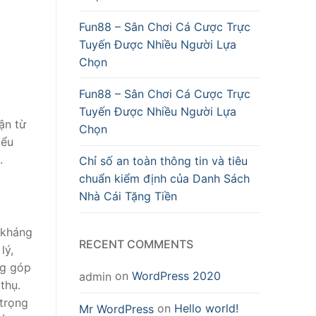
Fun88 – Sân Chơi Cá Cược Trực
Tuyến Được Nhiều Người Lựa
Chọn
Fun88 – Sân Chơi Cá Cược Trực
Tuyến Được Nhiều Người Lựa
uận từ
Chọn
iểu
.
Chỉ số an toàn thông tin và tiêu
chuẩn kiểm định của Danh Sách
Nhà Cái Tặng Tiền
i kháng
RECENT COMMENTS
lý,
ng góp
on
WordPress 2020
admin
thụ.
 trọng
on
Hello world!
Mr WordPress