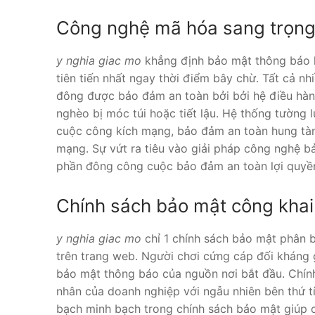
Công nghệ mã hóa sang trọn
y nghia giac mo
khẳng định bảo mật thông báo l
tiên tiến nhất ngay thời điểm bây chừ. Tất cả 
đông được bảo đảm an toàn bởi bởi hệ điều hàn
nghèo bị móc túi hoặc tiết lậu. Hệ thống tường 
cuộc công kích mạng, bảo đảm an toàn hung tàn 
mạng. Sự vứt ra tiêu vào giải pháp công nghệ 
phần đông công cuộc bảo đảm an toàn lợi quyề
Chính sách bảo mật công kha
y nghia giac mo
chỉ 1 chính sách bảo mật phân 
trên trang web. Người chơi cứng cáp đối kháng 
bảo mật thông báo của nguồn nơi bắt đầu. Chín
nhân của doanh nghiệp với ngẫu nhiên bên thứ tí
bạch minh bạch trong chính sách bảo mật giúp c