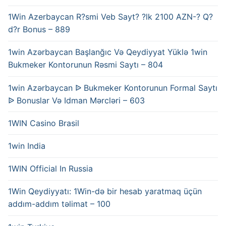
1Win Azerbaycan R?smi Veb Sayt? ?lk 2100 AZN-? Q?
d?r Bonus – 889
1win Azərbaycan Başlanğıc Və Qeydiyyat Yüklə 1win
Bukmeker Kontorunun Rəsmi Saytı – 804
1win Azərbaycan ᐉ Bukmeker Kontorunun Formal Saytı
ᐉ Bonuslar Və Idman Mərcləri – 603
1WIN Casino Brasil
1win India
1WIN Official In Russia
1Win Qeydiyyatı: 1Win-də bir hesab yaratmaq üçün
addım-addım təlimat – 100