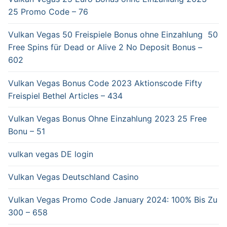
25 Promo Code – 76
Vulkan Vegas 50 Freispiele Bonus ohne Einzahlung ️ 50
Free Spins für Dead or Alive 2 No Deposit Bonus –
602
Vulkan Vegas Bonus Code 2023 Aktionscode Fifty
Freispiel Bethel Articles – 434
Vulkan Vegas Bonus Ohne Einzahlung 2023 25 Free
Bonu – 51
vulkan vegas DE login
Vulkan Vegas Deutschland Casino
Vulkan Vegas Promo Code January 2024: 100% Bis Zu
300 – 658