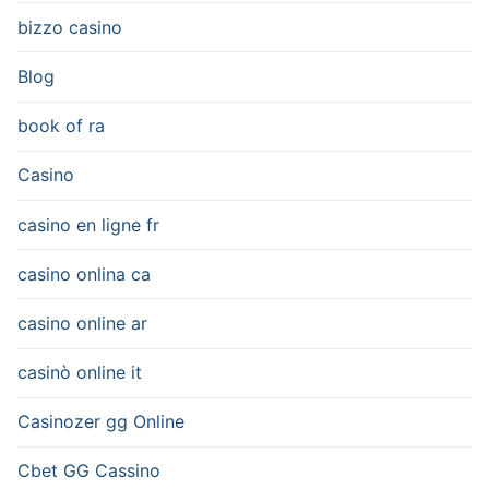
bizzo casino
Blog
book of ra
Casino
casino en ligne fr
casino onlina ca
casino online ar
casinò online it
Casinozer gg Online
Cbet GG Cassino