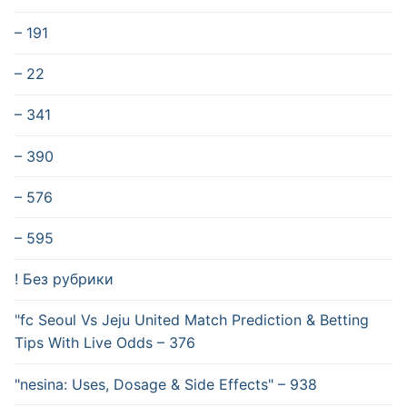
– 191
– 22
– 341
– 390
– 576
– 595
! Без рубрики
"fc Seoul Vs Jeju United Match Prediction & Betting
Tips With Live Odds – 376
"nesina: Uses, Dosage & Side Effects" – 938