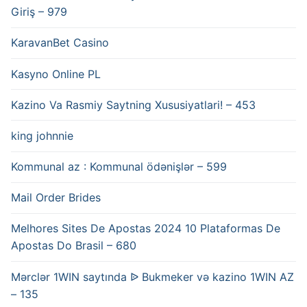
Giriş – 979
KaravanBet Casino
Kasyno Online PL
Kazino Va Rasmiy Saytning Xususiyatlari! – 453
king johnnie
Kommunal az : Kommunal ödənişlər – 599
Mail Order Brides
Melhores Sites De Apostas 2024 10 Plataformas De
Apostas Do Brasil – 680
Mərclər 1WIN saytında ᐉ Bukmeker və kazino 1WIN AZ
– 135