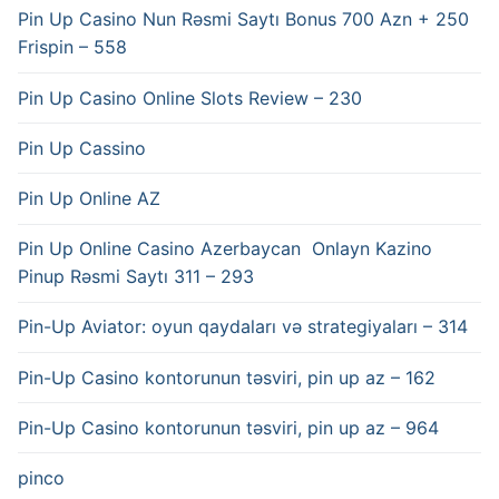
Pin Up Casino Nun Rəsmi Saytı Bonus 700 Azn + 250
Frispin – 558
Pin Up Casino Online Slots Review – 230
Pin Up Cassino
Pin Up Online AZ
Pin Up Online Casino Azerbaycan ️ Onlayn Kazino
Pinup Rəsmi Saytı 311 – 293
Pin-Up Aviator: oyun qaydaları və strategiyaları – 314
Pin-Up Casino kontorunun təsviri, pin up az – 162
Pin-Up Casino kontorunun təsviri, pin up az – 964
pinco