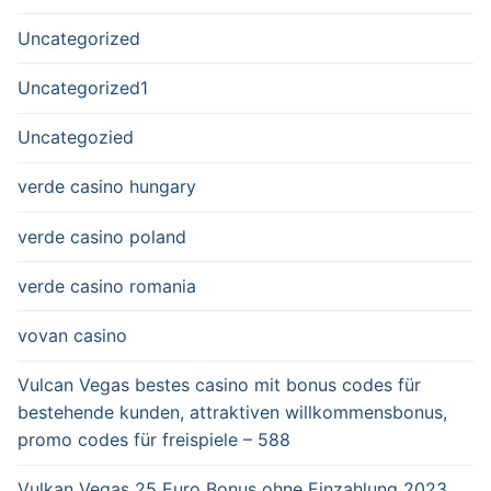
Uncategorized
Uncategorized1
Uncategozied
verde casino hungary
verde casino poland
verde casino romania
vovan casino
Vulcan Vegas bestes сasino mit bonus codes für
bestehende kunden, attraktiven willkommensbonus,
promo codes für freispiele – 588
Vulkan Vegas 25 Euro Bonus ohne Einzahlung 2023