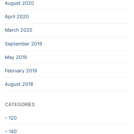
August 2020
April 2020
March 2020
September 2019
May 2019
February 2019
August 2018
CATEGORIES
– 120
– 140