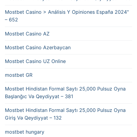
Mostbet Casino > Análisis Y Opiniones España 2024"
– 652
Mostbet Casino AZ
Mostbet Casino Azerbaycan
Mostbet Casino UZ Online
mostbet GR
Mostbet Hindistan Formal Saytı 25,000 Pulsuz Oyna
Başlanğıc Və Qeydiyyat – 381
Mostbet Hindistan Formal Saytı 25,000 Pulsuz Oyna
Giriş Və Qeydiyyat – 132
mostbet hungary