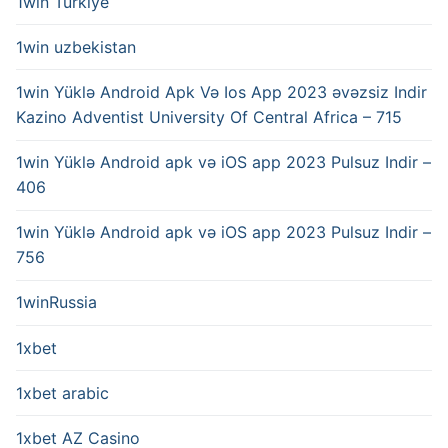
1win Turkiye
1win uzbekistan
1win Yüklə Android Apk Və Ios App 2023 əvəzsiz Indir
Kazino Adventist University Of Central Africa – 715
1win Yüklə Android apk və iOS app 2023 Pulsuz Indir –
406
1win Yüklə Android apk və iOS app 2023 Pulsuz Indir –
756
1winRussia
1xbet
1xbet arabic
1xbet AZ Casino