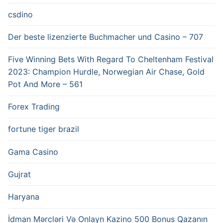
csdino
Der beste lizenzierte Buchmacher und Casino – 707
Five Winning Bets With Regard To Cheltenham Festival
2023: Champion Hurdle, Norwegian Air Chase, Gold
Pot And More – 561
Forex Trading
fortune tiger brazil
Gama Casino
Gujrat
Haryana
İdman Mərcləri Və Onlayn Kazino 500 Bonus Qazanın