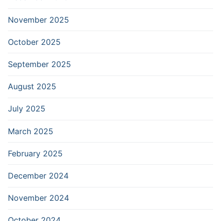
November 2025
October 2025
September 2025
August 2025
July 2025
March 2025
February 2025
December 2024
November 2024
October 2024