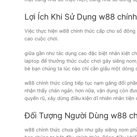
Lợi Ích Khi Sử Dụng w88 chính
Việc thực hiện w88 chính thức cấp cho số đông 
cao cuộc chơi.
giữa gần như tác dụng cao đặc biệt nhân kiệt c
laptop để thưởng thức cuộc chơi gây siêng nom,
bè bạn chúng ta lúc nào chỉ cần giấu một dòng 
w88 chính thức cũng tiếp tục nạm gắng đổi phần
nhận thấy chán ngán. hơn nữa, vận dụng còn đư
quyến rũ, xây dừng điều kiện dĩ nhiên nhân tiện
Đối Tượng Người Dùng w88 ch
w88 chính thức chưa gần như gây siêng nom phầ