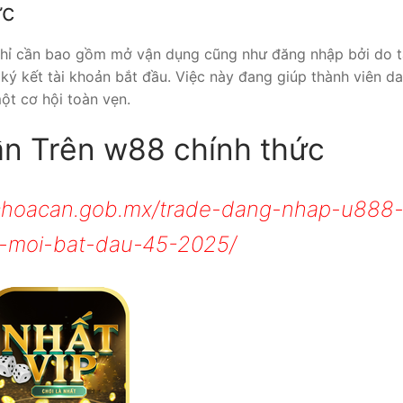
ức
 chỉ cần bao gồm mở vận dụng cũng như đăng nhập bởi do t
 kết tài khoản bắt đầu. Việc này đang giúp thành viên da
ột cơ hội toàn vẹn.
n Trên w88 chính thức
michoacan.gob.mx/trade-dang-nhap-u888
i-moi-bat-dau-45-2025/