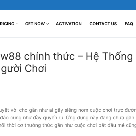
RICING
GET NOW
ACTIVATION
CONTACT US
FAQ
i w88 chính thức – Hệ Thống
Người Chơi
yệt vời cho gần như ai gây siêng nom cuộc chơi trực đườn
c đáo cũng như đầy quyến rũ. Ứng dụng này đang chưa gần
hối thời cơ thưởng thức gần như cuộc chơi bắt đầu mẻ cũn