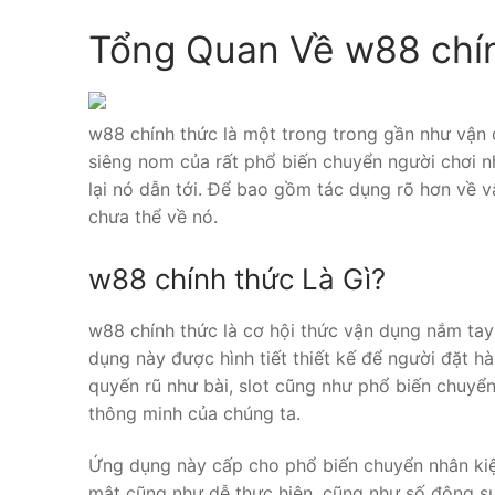
Tổng Quan Về w88 chí
w88 chính thức là một trong trong gần như vận 
siêng nom của rất phổ biến chuyển người chơi n
lại nó dẫn tới. Để bao gồm tác dụng rõ hơn về 
chưa thể về nó.
w88 chính thức Là Gì?
w88 chính thức là cơ hội thức vận dụng nắm tay
dụng này được hình tiết thiết kế để người đặt 
quyến rũ như bài, slot cũng như phổ biến chuyể
thông minh của chúng ta.
Ứng dụng này cấp cho phổ biến chuyển nhân kiệt
mật cũng như dễ thực hiện, cũng như số đông sự 