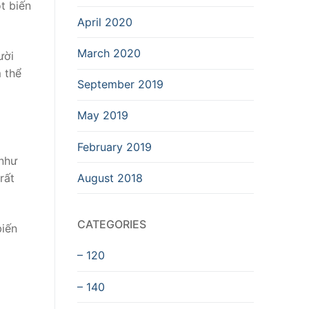
t biến
April 2020
March 2020
ười
m thể
September 2019
May 2019
February 2019
 như
August 2018
rất
CATEGORIES
biến
– 120
– 140