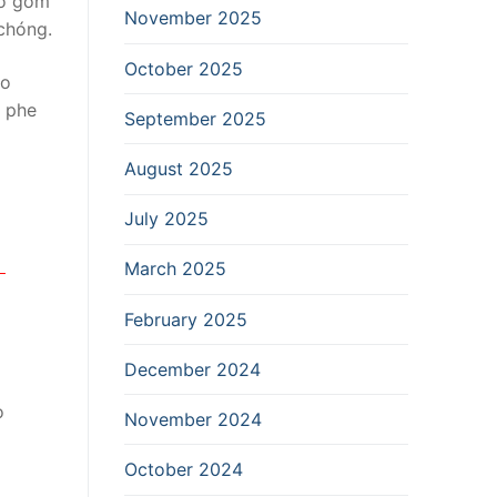
ao gồm
November 2025
chóng.
October 2025
do
t phe
September 2025
August 2025
July 2025
-
March 2025
February 2025
December 2024
o
November 2024
October 2024