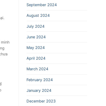
September 2024
August 2024
ại.
July 2024
June 2024
g minh
May 2024
ang
chưa
April 2024
March 2024
February 2024
ể
o
January 2024
December 2023