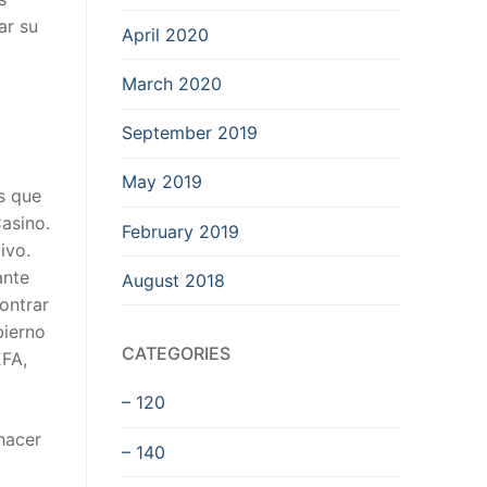
ar su
April 2020
March 2020
September 2019
May 2019
as que
asino.
February 2019
ivo.
ante
August 2018
ontrar
bierno
CATEGORIES
EFA,
– 120
 hacer
– 140