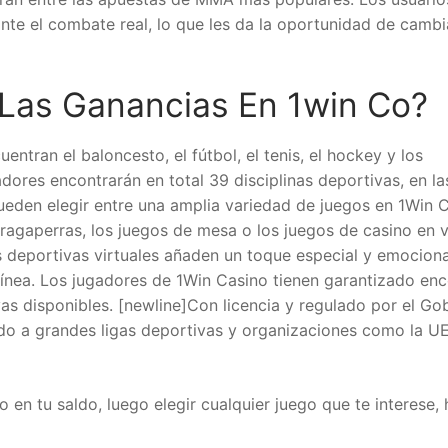
nte el combate real, lo que les da la oportunidad de cambi
 Las Ganancias En 1win Co?
ntran el baloncesto, el fútbol, el tenis, el hockey y los
adores encontrarán en total 39 disciplinas deportivas, en l
eden elegir entre una amplia variedad de juegos en 1Win C
 tragaperras, los juegos de mesa o los juegos de casino en v
s deportivas virtuales añaden un toque especial y emocion
 línea. Los jugadores de 1Win Casino tienen garantizado enc
as disponibles. [newline]Con licencia y regulado por el Go
ado a grandes ligas deportivas y organizaciones como la U
o en tu saldo, luego elegir cualquier juego que te interese,