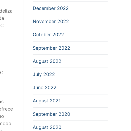
December 2022
deliza
de
November 2022
PC
October 2022
September 2022
August 2022
PC
July 2022
June 2022
August 2021
os
ofrece
September 2020
mo
 modo
August 2020
s