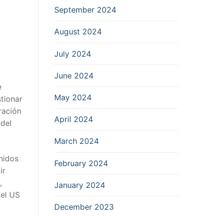
September 2024
August 2024
July 2024
June 2024
e
May 2024
tionar
ración
April 2024
 del
March 2024
nidos
February 2024
ir
,
January 2024
 el US
December 2023