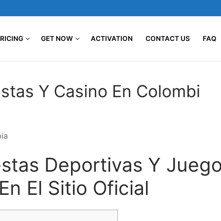
RICING
GET NOW
ACTIVATION
CONTACT US
FAQ
estas Y Casino En Colombi
ia
stas Deportivas Y Jueg
n El Sitio Oficial