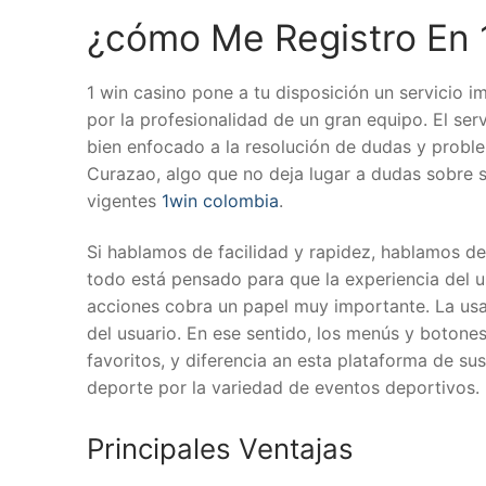
¿cómo Me Registro En 
1 win casino pone a tu disposición un servicio 
por la profesionalidad de un gran equipo. El ser
bien enfocado a la resolución de dudas y proble
Curazao, algo que no deja lugar a dudas sobre s
vigentes
1win colombia
.
Si hablamos de facilidad y rapidez, hablamos de
todo está pensado para que la experiencia del us
acciones cobra un papel muy importante. La usabi
del usuario. En ese sentido, los menús y botones
favoritos, y diferencia an esta plataforma de s
deporte por la variedad de eventos deportivos.
Principales Ventajas