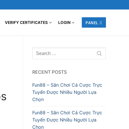
PANEL
VERIFY CERTIFICATES
LOGIN
Search
for:
RECENT POSTS
Fun88 – Sân Chơi Cá Cược Trực
os
Tuyến Được Nhiều Người Lựa
Chọn
Fun88 – Sân Chơi Cá Cược Trực
Tuyến Được Nhiều Người Lựa
Chọn