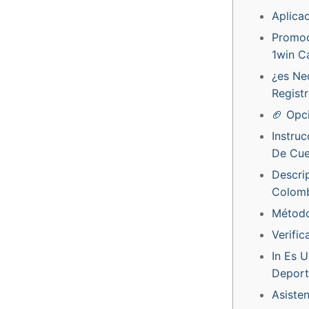
Aplica
Promoc
1win C
¿es Ne
Regist
🏈 Opc
Instruc
De Cue
Descri
Colom
Método
Verific
In Es U
Deport
Asiste