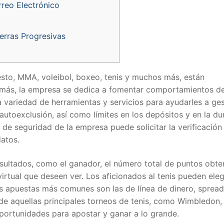
rreo Electrónico
erras Progresivas
sto, MMA, voleibol, boxeo, tenis y muchos más, están
emás, la empresa se dedica a fomentar comportamientos d
 variedad de herramientas y servicios para ayudarles a ges
autoexclusión, así como límites en los depósitos y en la du
 de seguridad de la empresa puede solicitar la verificación
datos.
esultados, como el ganador, el número total de puntos obte
virtual que deseen ver. Los aficionados al tenis pueden eleg
s apuestas más comunes son las de línea de dinero, spread
 de aquellas principales torneos de tenis, como Wimbledon,
portunidades para apostar y ganar a lo grande.