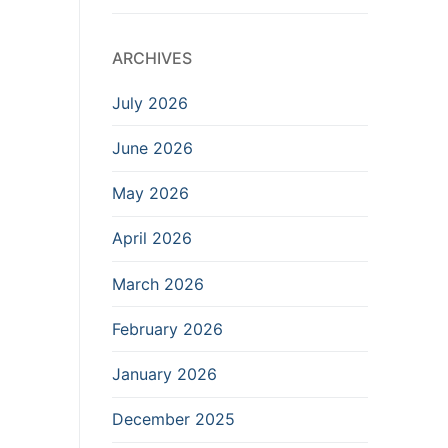
ARCHIVES
July 2026
June 2026
May 2026
April 2026
March 2026
February 2026
January 2026
December 2025