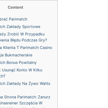
Content
brać Parimatch
tch Zakłady Sportowe
eży Zrobić W Przypadku
ienia Błędu Podczas Gry?
a Klienta T Parimatch Casino
cje Bukmacherskie
tch Bonus Powitalny
ak Usunąć Konto W Kilku
ch?
tch Zakłady Na Żywo Watts
na Strona Parimatch: Zanurz
Unsereiner Szczęścia W