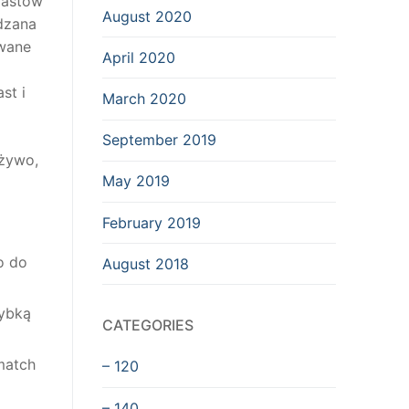
jastów
August 2020
dzana
owane
April 2020
st i
March 2020
September 2019
 żywo,
May 2019
February 2019
o do
August 2018
zybką
CATEGORIES
match
– 120
– 140