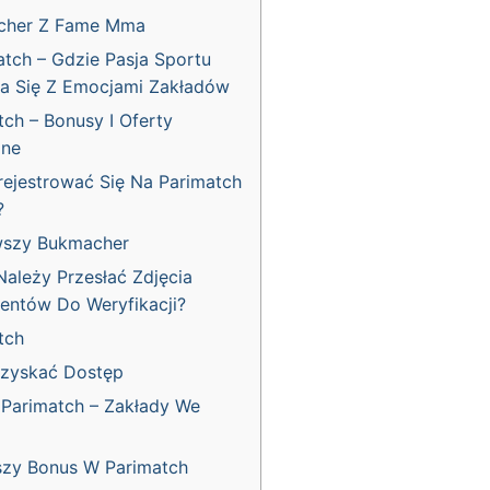
cher Z Fame Mma
atch – Gdzie Pasja Sportu
a Się Z Emocjami Zakładów
tch – Bonusy I Oferty
lne
rejestrować Się Na Parimatch
?
szy Bukmacher
Należy Przesłać Zdjęcia
ntów Do Weryfikacji?
tch
zyskać Dostęp
 Parimatch – Zakłady We
szy Bonus W Parimatch