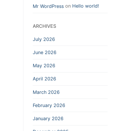
on
Hello world!
Mr WordPress
ARCHIVES
July 2026
June 2026
May 2026
April 2026
March 2026
February 2026
January 2026