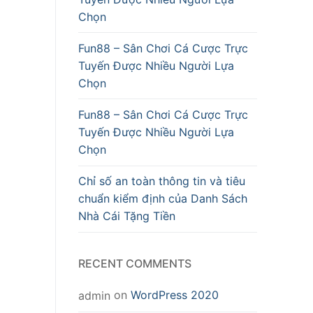
Chọn
Fun88 – Sân Chơi Cá Cược Trực
Tuyến Được Nhiều Người Lựa
Chọn
Fun88 – Sân Chơi Cá Cược Trực
Tuyến Được Nhiều Người Lựa
Chọn
Chỉ số an toàn thông tin và tiêu
chuẩn kiểm định của Danh Sách
Nhà Cái Tặng Tiền
RECENT COMMENTS
on
WordPress 2020
admin