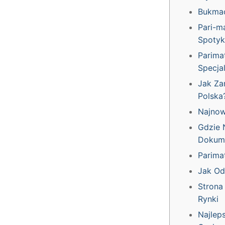
Bukma
Pari-m
Spotyk
Parima
Specja
Jak Za
Polska
Najnow
Gdzie 
Dokume
Parima
Jak Od
Strona
Rynki
Najlep