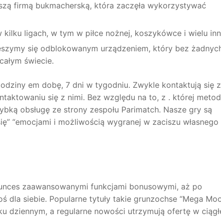
szą firmą bukmacherską, która zaczęła wykorzystywać
lku ligach, w tym w piłce nożnej, koszykówce i wielu inn
ieszymy się odblokowanym urządzeniem, który bez żadnyc
 całym świecie.
odziny em dobę, 7 dni w tygodniu. Zwykle kontaktują się 
ntaktowaniu się z nimi. Bez względu na to, z . której meto
zybką obsługę ze strony zespołu Parimatch. Nasze gry są
się” “emocjami i możliwością wygranej w zaciszu własneg
y unces zaawansowanymi funkcjami bonusowymi, aż po
ś dla siebie. Popularne tytuły takie grunzochse “Mega Moo
ku dziennym, a regularne nowości utrzymują ofertę w ciągł