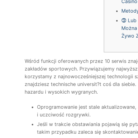
Casino
Metody
⓷ Lub 
Można 
Żywo 
Wśród funkcji oferowanych przez 10 serwis znaj
zakładów sportowych. Przywiązujemy najwyższą
korzystamy z najnowocześniejszej technologii 
znajdziesz technische universit?t coś dla siebie
hazardu i wysokich wygranych.
Oprogramowanie jest stale aktualizowane,
i uczciwość rozgrywki.
Jeśli w trakcie obstawiania pojawią się p
takim przypadku zaleca się skontaktowanie 