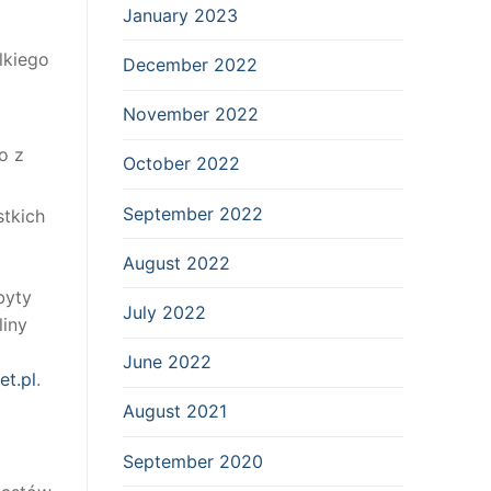
January 2023
lkiego
December 2022
November 2022
o z
October 2022
September 2022
stkich
August 2022
byty
July 2022
liny
June 2022
et.pl
.
August 2021
September 2020