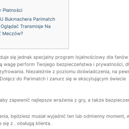
 Płatności
U Bukmachera Parimatch
Oglądać Transmisje Na
Z Meczów?
duje się jednak specjalny program lojalnościowy dla fanów
 wagę perform Twojego bezpieczeństwa i prywatności, d
szyfrowania. Niezależnie z poziomu doświadczenia, na pew
. Dołącz do Parimatch i zanurz się w ekscytującym świecie
 aby zapewnić najlepsze wrażenia z gry, a także bezpiecz
ytania, będziesz musiał wyjaśnić ten lub odmienny moment, 
się z . obsługą klienta.