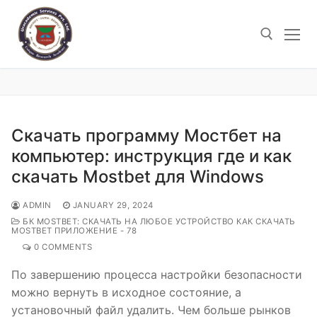
Skip
to
content
Search for:
Скачать программу Мостбет на
компьютер: инструкция где и как
скачать Mostbet для Windows
JANUARY 29, 2024
ADMIN
БК MOSTBET: СКАЧАТЬ НА ЛЮБОЕ УСТРОЙСТВО КАК СКАЧАТЬ
MOSTBET ПРИЛОЖЕНИЕ - 78
0 COMMENTS
По завершению процесса настройки безопасности
можно вернуть в исходное состояние, а
установочный файл удалить. Чем больше рынков