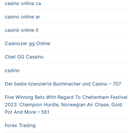
casino onlina ca
casino online ar
casinò online it
Casinozer gg Online
Cbet GG Cassino
csdino
Der beste lizenzierte Buchmacher und Casino – 707
Five Winning Bets With Regard To Cheltenham Festival
2023: Champion Hurdle, Norwegian Air Chase, Gold
Pot And More – 561
Forex Trading