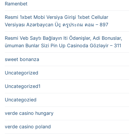
Ramenbet
Rəsmi 1xbet Mobi Versiya Girişi 1xbet Cellular
Versiyası Azərbaycan Üç ครูประถม คอม – 897
Rəsmi Veb Saytı Bağlayın️ Iti Ödənişlər, Adi Bonuslar,
ümumən Bunlar Sizi Pin Up Casinoda Gözləyir – 311
sweet bonanza
Uncategorized
Uncategorized1
Uncategozied
verde casino hungary
verde casino poland