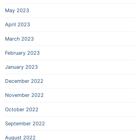
May 2023
April 2023
March 2023
February 2023
January 2023
December 2022
November 2022
October 2022
September 2022
August 2022