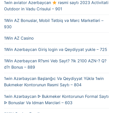
1win aviator Azerbaycan
rəsmi saytı 2023 Activitati
Outdoor in Vadu Crisului – 901
1Win AZ Bonuslar, Mobil Tətbiq və Mərc Marketləri –
930
1Win AZ Casino
1Win Azerbaycan Giriş login və Qeydiyyat yukle – 725
1Win Azerbaycan R?smi Veb Sayt? ?lk 2100 AZN-? Q?
d?r Bonus – 889
1win Azərbaycan Başlanğıc Və Qeydiyyat Yüklə 1win
Bukmeker Kontorunun Rəsmi Saytı – 804
1win Azərbaycan ᐉ Bukmeker Kontorunun Formal Saytı
ᐉ Bonuslar Və Idman Mərcləri – 603