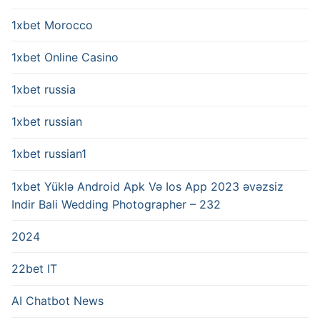
1xbet Morocco
1xbet Online Casino
1xbet russia
1xbet russian
1xbet russian1
1xbet Yüklə Android Apk Və Ios App 2023 əvəzsiz
Indir Bali Wedding Photographer – 232
2024
22bet IT
AI Chatbot News