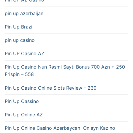
pin up azerbaijan
Pin Up Brazil
pin up casino
Pin UP Casino AZ
Pin Up Casino Nun Rəsmi Saytı Bonus 700 Azn + 250
Frispin – 558
Pin Up Casino Online Slots Review – 230
Pin Up Cassino
Pin Up Online AZ
Pin Up Online Casino Azerbaycan ️ Onlayn Kazino