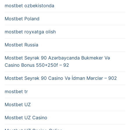
mostbet ozbekistonda
Mostbet Poland
mostbet royxatga olish
Mostbet Russia
Mostbet Seyrək 90 Azərbaycanda Bukmeker Və
Casino Bonus 550+250f – 92
Mostbet Seyrək 90 Casino Və İdman Mərclər – 902
mostbet tr
Mostbet UZ
Mostbet UZ Casino