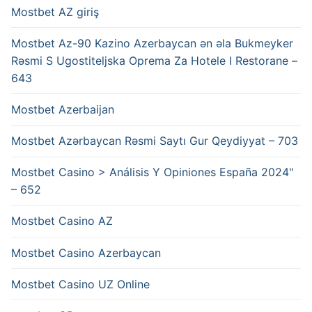
Mostbet AZ giriş
Mostbet Az-90 Kazino Azerbaycan ən əla Bukmeyker
Rəsmi S Ugostiteljska Oprema Za Hotele I Restorane –
643
Mostbet Azerbaijan
Mostbet Azərbaycan Rəsmi Saytı Gur Qeydiyyat – 703
Mostbet Casino > Análisis Y Opiniones España 2024"
– 652
Mostbet Casino AZ
Mostbet Casino Azerbaycan
Mostbet Casino UZ Online