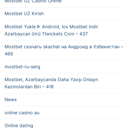
Mostbet UZ Casino Online
Mostbet UZ Kirish
Mostbet Yukle ᐈ Android, Ios Mostbet Indir
Azərbaycan ötrü 11wickets Com – 437
Mostbet скачать skachat на Андроид в Узбекистан –
466
mostbet-ru-serg
Mostbet, Azərbaycanda Daha Yaxşı Onlayn
Kazinolardan Biri – 418
News
online casino au
Online dating