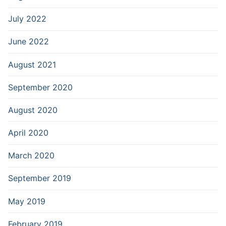
July 2022
June 2022
August 2021
September 2020
August 2020
April 2020
March 2020
September 2019
May 2019
February 2019