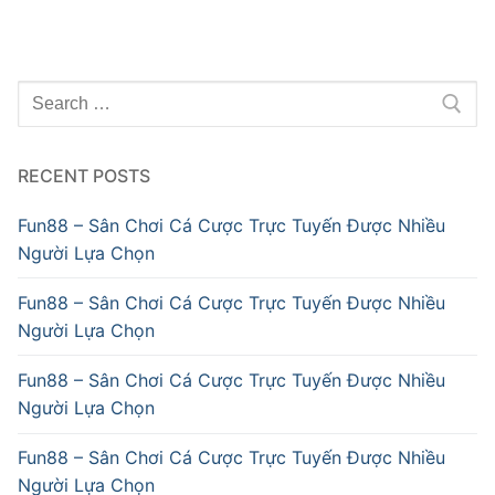
Search
for:
RECENT POSTS
Fun88 – Sân Chơi Cá Cược Trực Tuyến Được Nhiều
Người Lựa Chọn
Fun88 – Sân Chơi Cá Cược Trực Tuyến Được Nhiều
Người Lựa Chọn
Fun88 – Sân Chơi Cá Cược Trực Tuyến Được Nhiều
Người Lựa Chọn
Fun88 – Sân Chơi Cá Cược Trực Tuyến Được Nhiều
Người Lựa Chọn