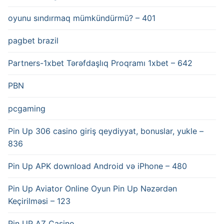
oyunu sındırmaq mümkündürmü? – 401
pagbet brazil
Partners-1xbet Tərəfdaşlıq Proqramı 1xbet – 642
PBN
pcgaming
Pin Up 306 casino giriş qeydiyyat, bonuslar, yukle –
836
Pin Up APK download Android və iPhone – 480
Pin Up Aviator️ Online Oyun Pin Up Nəzərdən
Keçirilməsi – 123
Pin UP AZ Casino