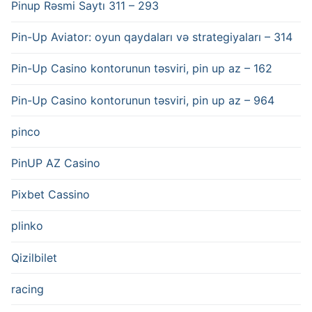
Pinup Rəsmi Saytı 311 – 293
Pin-Up Aviator: oyun qaydaları və strategiyaları – 314
Pin-Up Casino kontorunun təsviri, pin up az – 162
Pin-Up Casino kontorunun təsviri, pin up az – 964
pinco
PinUP AZ Casino
Pixbet Cassino
plinko
Qizilbilet
racing