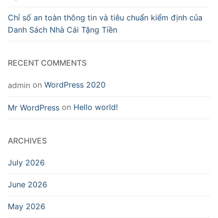
Chỉ số an toàn thông tin và tiêu chuẩn kiểm định của
Danh Sách Nhà Cái Tặng Tiền
RECENT COMMENTS
on
WordPress 2020
admin
on
Hello world!
Mr WordPress
ARCHIVES
July 2026
June 2026
May 2026