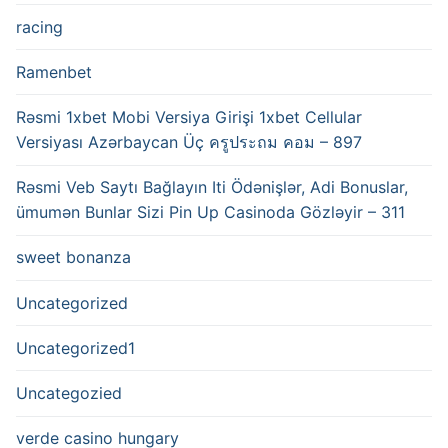
racing
Ramenbet
Rəsmi 1xbet Mobi Versiya Girişi 1xbet Cellular
Versiyası Azərbaycan Üç ครูประถม คอม – 897
Rəsmi Veb Saytı Bağlayın️ Iti Ödənişlər, Adi Bonuslar,
ümumən Bunlar Sizi Pin Up Casinoda Gözləyir – 311
sweet bonanza
Uncategorized
Uncategorized1
Uncategozied
verde casino hungary