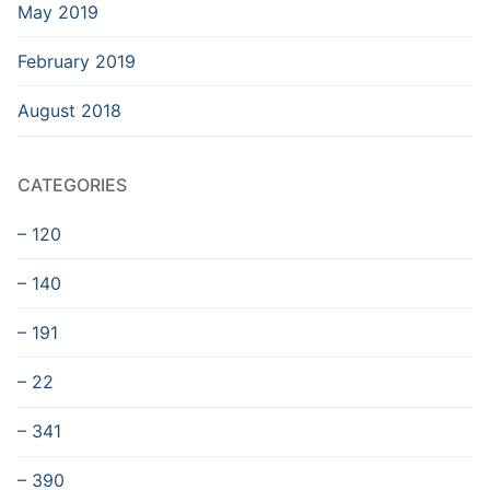
May 2019
February 2019
August 2018
CATEGORIES
– 120
– 140
– 191
– 22
– 341
– 390