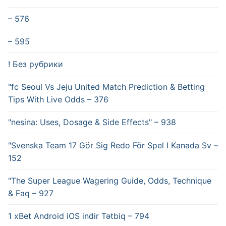
– 576
– 595
! Без рубрики
"fc Seoul Vs Jeju United Match Prediction & Betting
Tips With Live Odds – 376
"nesina: Uses, Dosage & Side Effects" – 938
"Svenska Team 17 Gör Sig Redo För Spel I Kanada Sv –
152
"The Super League Wagering Guide, Odds, Technique
& Faq – 927
1 xBet Android iOS indir Tətbiq – 794