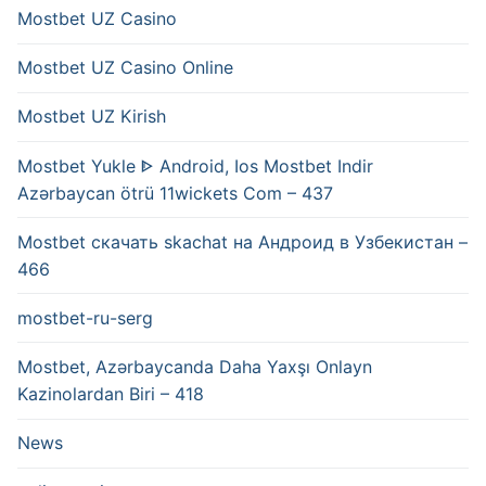
Mostbet UZ Casino
Mostbet UZ Casino Online
Mostbet UZ Kirish
Mostbet Yukle ᐈ Android, Ios Mostbet Indir
Azərbaycan ötrü 11wickets Com – 437
Mostbet скачать skachat на Андроид в Узбекистан –
466
mostbet-ru-serg
Mostbet, Azərbaycanda Daha Yaxşı Onlayn
Kazinolardan Biri – 418
News