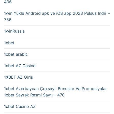
406
1win Yüklə Android apk və iOS app 2023 Pulsuz Indir –
756
1winRussia
1xbet
1xbet arabic
1xbet AZ Casino
1XBET AZ Giriş
1xbet Azerbaycan Çoxsaylı Bonuslar Və Promosiyalar
1xbet Seyrək Rəsmi Saytı – 470
1xbet Casino AZ