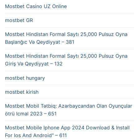
Mostbet Casino UZ Online
mostbet GR
Mostbet Hindistan Formal Saytı 25,000 Pulsuz Oyna
Başlanğıc Və Qeydiyyat – 381
Mostbet Hindistan Formal Saytı 25,000 Pulsuz Oyna
Giriş Və Qeydiyyat – 132
mostbet hungary
mostbet kirish
Mostbet Mobil Tətbiq: Azərbaycandan Olan Oyunçular
ötrü Icmal 2023 – 651
Mostbet Mobile Iphone App 2024 Download & Install
For Ios And Android" – 611