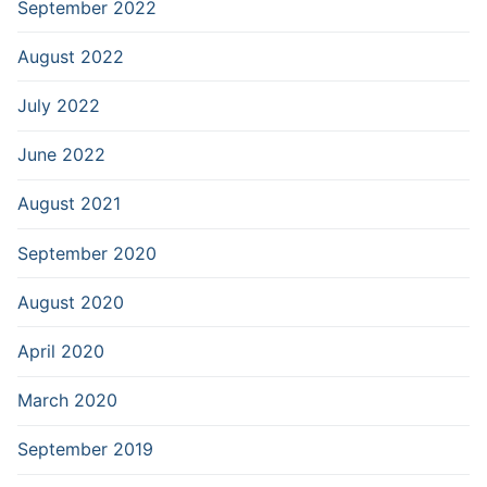
September 2022
August 2022
July 2022
June 2022
August 2021
September 2020
August 2020
April 2020
March 2020
September 2019