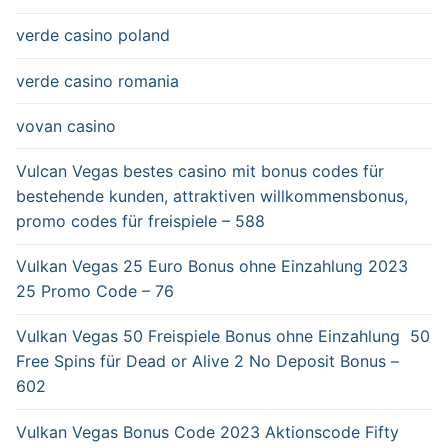
verde casino poland
verde casino romania
vovan casino
Vulcan Vegas bestes сasino mit bonus codes für
bestehende kunden, attraktiven willkommensbonus,
promo codes für freispiele – 588
Vulkan Vegas 25 Euro Bonus ohne Einzahlung 2023
25 Promo Code – 76
Vulkan Vegas 50 Freispiele Bonus ohne Einzahlung ️ 50
Free Spins für Dead or Alive 2 No Deposit Bonus –
602
Vulkan Vegas Bonus Code 2023 Aktionscode Fifty