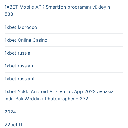
1XBET Mobile APK Smartfon proqramını yükləyin –
538
1xbet Morocco
1xbet Online Casino
1xbet russia
1xbet russian
1xbet russian1
1xbet Yüklə Android Apk Və Ios App 2023 əvəzsiz
Indir Bali Wedding Photographer – 232
2024
22bet IT