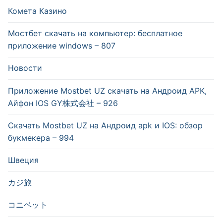
Комета Казино
Мостбет скачать на компьютер: бесплатное
приложение windows – 807
Новости
Приложение Mostbet UZ скачать на Андроид APK,
Айфон IOS GY株式会社 – 926
Скачать Mostbet UZ на Андроид apk и IOS: обзор
букмекера – 994
Швеция
カジ旅
コニベット