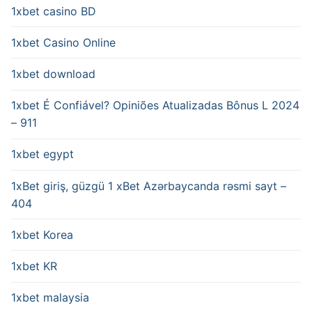
1xbet casino BD
1xbet Casino Online
1xbet download
1xbet É Confiável? Opiniões Atualizadas Bônus L 2024
– 911
1xbet egypt
1xBet giriş, güzgü 1 xBet Azərbaycanda rəsmi sayt –
404
1xbet Korea
1xbet KR
1xbet malaysia