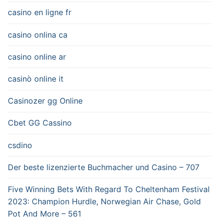
casino en ligne fr
casino onlina ca
casino online ar
casinò online it
Casinozer gg Online
Cbet GG Cassino
csdino
Der beste lizenzierte Buchmacher und Casino – 707
Five Winning Bets With Regard To Cheltenham Festival
2023: Champion Hurdle, Norwegian Air Chase, Gold
Pot And More – 561