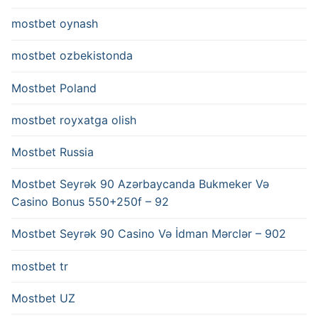
mostbet oynash
mostbet ozbekistonda
Mostbet Poland
mostbet royxatga olish
Mostbet Russia
Mostbet Seyrək 90 Azərbaycanda Bukmeker Və
Casino Bonus 550+250f – 92
Mostbet Seyrək 90 Casino Və İdman Mərclər – 902
mostbet tr
Mostbet UZ