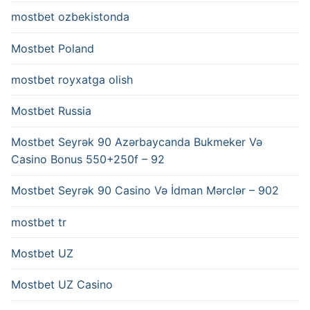
mostbet ozbekistonda
Mostbet Poland
mostbet royxatga olish
Mostbet Russia
Mostbet Seyrək 90 Azərbaycanda Bukmeker Və
Casino Bonus 550+250f – 92
Mostbet Seyrək 90 Casino Və İdman Mərclər – 902
mostbet tr
Mostbet UZ
Mostbet UZ Casino