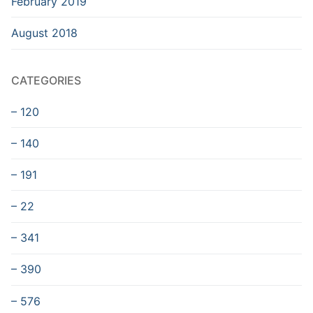
February 2019
August 2018
CATEGORIES
– 120
– 140
– 191
– 22
– 341
– 390
– 576