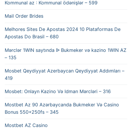
Kommunal az : Kommunal ödənişlər – 599
Mail Order Brides
Melhores Sites De Apostas 2024 10 Plataformas De
Apostas Do Brasil – 680
Mərclər 1WIN saytında ᐉ Bukmeker və kazino 1WIN AZ
– 135
Mosbet Qeydiyyat Azerbaycan Qeydiyyat Addımları –
419
Mosbet: Onlayn Kazino Və Idman Mərcləri – 316
Mostbet Az 90 Azərbaycanda Bukmeker Və Casino
Bonus 550+250fs – 345
Mostbet AZ Casino