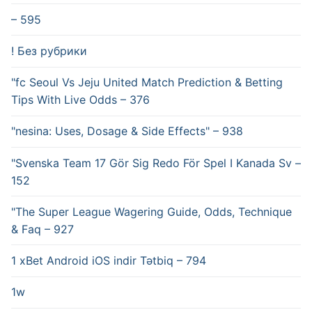
– 595
! Без рубрики
"fc Seoul Vs Jeju United Match Prediction & Betting
Tips With Live Odds – 376
"nesina: Uses, Dosage & Side Effects" – 938
"Svenska Team 17 Gör Sig Redo För Spel I Kanada Sv –
152
"The Super League Wagering Guide, Odds, Technique
& Faq – 927
1 xBet Android iOS indir Tətbiq – 794
1w