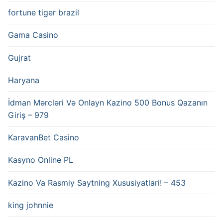
fortune tiger brazil
Gama Casino
Gujrat
Haryana
İdman Mərcləri Və Onlayn Kazino 500 Bonus Qazanın
Giriş – 979
KaravanBet Casino
Kasyno Online PL
Kazino Va Rasmiy Saytning Xususiyatlari! – 453
king johnnie