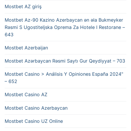
Mostbet AZ giriş
Mostbet Az-90 Kazino Azerbaycan ən əla Bukmeyker
Rəsmi S Ugostiteljska Oprema Za Hotele I Restorane –
643
Mostbet Azerbaijan
Mostbet Azərbaycan Rəsmi Saytı Gur Qeydiyyat – 703
Mostbet Casino > Análisis Y Opiniones España 2024"
– 652
Mostbet Casino AZ
Mostbet Casino Azerbaycan
Mostbet Casino UZ Online