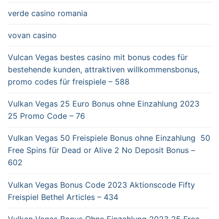
verde casino romania
vovan casino
Vulcan Vegas bestes сasino mit bonus codes für
bestehende kunden, attraktiven willkommensbonus,
promo codes für freispiele – 588
Vulkan Vegas 25 Euro Bonus ohne Einzahlung 2023
25 Promo Code – 76
Vulkan Vegas 50 Freispiele Bonus ohne Einzahlung ️ 50
Free Spins für Dead or Alive 2 No Deposit Bonus –
602
Vulkan Vegas Bonus Code 2023 Aktionscode Fifty
Freispiel Bethel Articles – 434
Vulkan Vegas Bonus Ohne Einzahlung 2023 25 Free