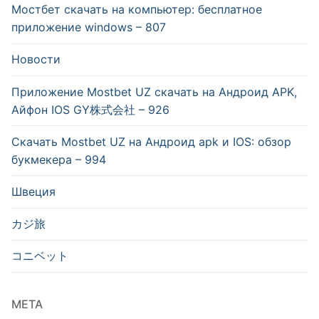
Мостбет скачать на компьютер: бесплатное
приложение windows – 807
Новости
Приложение Mostbet UZ скачать на Андроид APK,
Айфон IOS GY株式会社 – 926
Скачать Mostbet UZ на Андроид apk и IOS: обзор
букмекера – 994
Швеция
カジ旅
コニベット
META