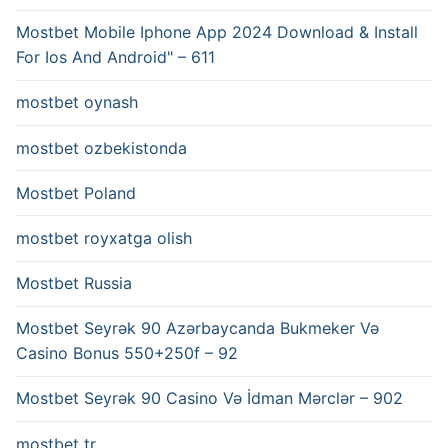
Mostbet Mobile Iphone App 2024 Download & Install
For Ios And Android" – 611
mostbet oynash
mostbet ozbekistonda
Mostbet Poland
mostbet royxatga olish
Mostbet Russia
Mostbet Seyrək 90 Azərbaycanda Bukmeker Və
Casino Bonus 550+250f – 92
Mostbet Seyrək 90 Casino Və İdman Mərclər – 902
mostbet tr