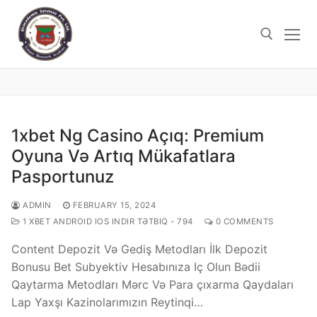
Skip
to
content
Search for:
1xbet Ng Casino Açıq: Premium
Oyuna Və Artıq Mükafatlara
Pasportunuz
FEBRUARY 15, 2024
ADMIN
1 XBET ANDROID IOS INDIR TƏTBIQ - 794
0 COMMENTS
Content Depozit Və Gediş Metodları İlk Depozit
Bonusu Bet Subyektiv Hesabınıza Iç Olun Bədii
Qaytarma Metodları Mərc Və Para çıxarma Qaydaları
Lap Yaxşı Kazinolarımızın Reytinqi…