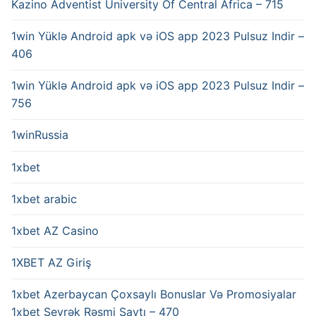
Kazino Adventist University Of Central Africa – 715
1win Yüklə Android apk və iOS app 2023 Pulsuz Indir –
406
1win Yüklə Android apk və iOS app 2023 Pulsuz Indir –
756
1winRussia
1xbet
1xbet arabic
1xbet AZ Casino
1XBET AZ Giriş
1xbet Azerbaycan Çoxsaylı Bonuslar Və Promosiyalar
1xbet Seyrək Rəsmi Saytı – 470