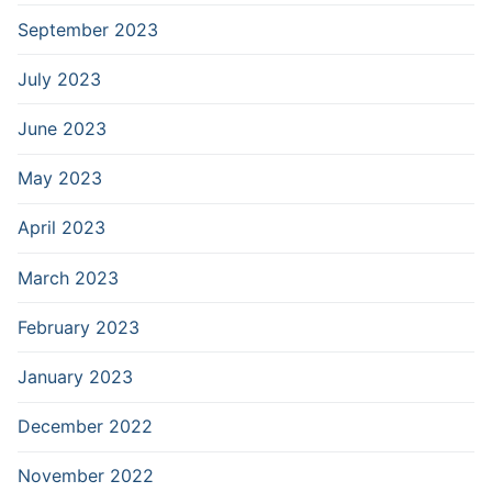
September 2023
July 2023
June 2023
May 2023
April 2023
March 2023
February 2023
January 2023
December 2022
November 2022