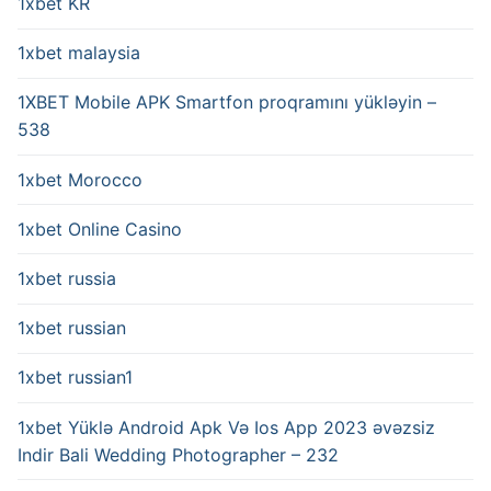
1xbet KR
1xbet malaysia
1XBET Mobile APK Smartfon proqramını yükləyin –
538
1xbet Morocco
1xbet Online Casino
1xbet russia
1xbet russian
1xbet russian1
1xbet Yüklə Android Apk Və Ios App 2023 əvəzsiz
Indir Bali Wedding Photographer – 232