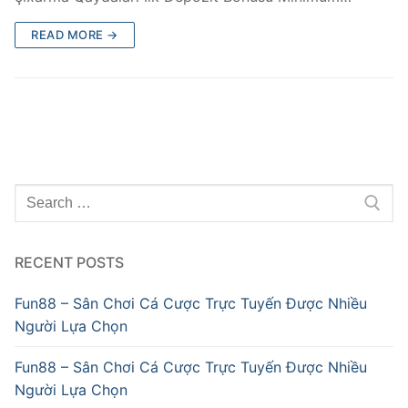
READ MORE →
Search
for:
RECENT POSTS
Fun88 – Sân Chơi Cá Cược Trực Tuyến Được Nhiều
Người Lựa Chọn
Fun88 – Sân Chơi Cá Cược Trực Tuyến Được Nhiều
Người Lựa Chọn