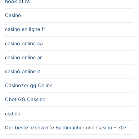
book of ra
Casino
casino en ligne fr
casino onlina ca
casino online ar
casinò online it
Casinozer gg Online
Cbet GG Cassino
csdino
Der beste lizenzierte Buchmacher und Casino – 707