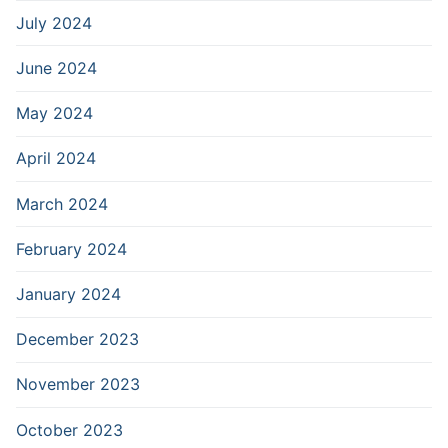
July 2024
June 2024
May 2024
April 2024
March 2024
February 2024
January 2024
December 2023
November 2023
October 2023