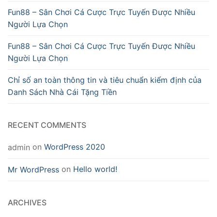
Fun88 – Sân Chơi Cá Cược Trực Tuyến Được Nhiều
Người Lựa Chọn
Fun88 – Sân Chơi Cá Cược Trực Tuyến Được Nhiều
Người Lựa Chọn
Chỉ số an toàn thông tin và tiêu chuẩn kiểm định của
Danh Sách Nhà Cái Tặng Tiền
RECENT COMMENTS
on
WordPress 2020
admin
on
Hello world!
Mr WordPress
ARCHIVES