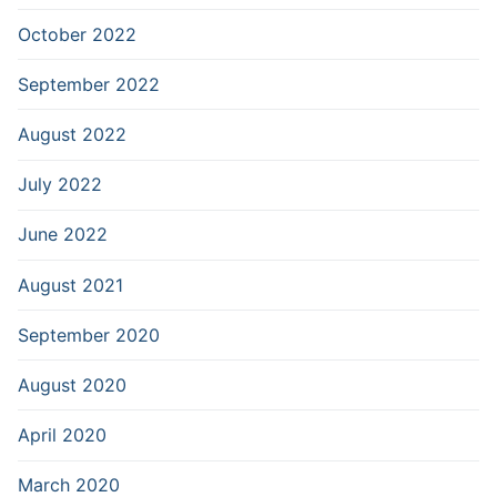
October 2022
September 2022
August 2022
July 2022
June 2022
August 2021
September 2020
August 2020
April 2020
March 2020