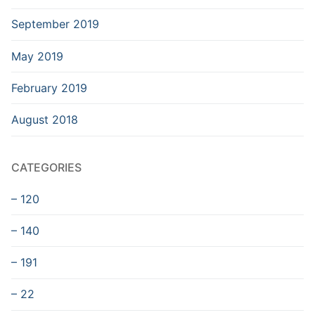
September 2019
May 2019
February 2019
August 2018
CATEGORIES
– 120
– 140
– 191
– 22