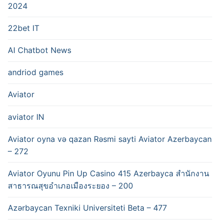
2024
22bet IT
AI Chatbot News
andriod games
Aviator
aviator IN
Aviator oyna və qazan Rəsmi sayti Aviator Azerbaycan
– 272
Aviator Oyunu Pin Up Casino 415 Azerbayca สำนักงาน
สาธารณสุขอำเภอเมืองระยอง – 200
Azərbaycan Texniki Universiteti Beta – 477