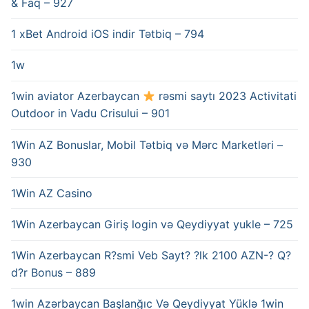
& Faq – 927
1 xBet Android iOS indir Tətbiq – 794
1w
1win aviator Azerbaycan
rəsmi saytı 2023 Activitati
Outdoor in Vadu Crisului – 901
1Win AZ Bonuslar, Mobil Tətbiq və Mərc Marketləri –
930
1Win AZ Casino
1Win Azerbaycan Giriş login və Qeydiyyat yukle – 725
1Win Azerbaycan R?smi Veb Sayt? ?lk 2100 AZN-? Q?
d?r Bonus – 889
1win Azərbaycan Başlanğıc Və Qeydiyyat Yüklə 1win