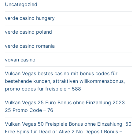
Uncategozied
verde casino hungary
verde casino poland
verde casino romania
vovan casino
Vulcan Vegas bestes сasino mit bonus codes für
bestehende kunden, attraktiven willkommensbonus,
promo codes für freispiele – 588
Vulkan Vegas 25 Euro Bonus ohne Einzahlung 2023
25 Promo Code – 76
Vulkan Vegas 50 Freispiele Bonus ohne Einzahlung ️ 50
Free Spins für Dead or Alive 2 No Deposit Bonus –