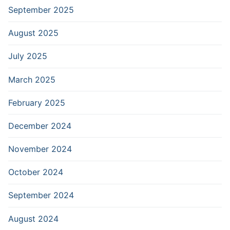
September 2025
August 2025
July 2025
March 2025
February 2025
December 2024
November 2024
October 2024
September 2024
August 2024