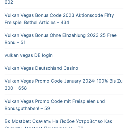
602
Vulkan Vegas Bonus Code 2023 Aktionscode Fifty
Freispiel Bethel Articles – 434
Vulkan Vegas Bonus Ohne Einzahlung 2023 25 Free
Bonu – 51
vulkan vegas DE login
Vulkan Vegas Deutschland Casino
Vulkan Vegas Promo Code January 2024: 100% Bis Zu
300 – 658
Vulkan Vegas Promo Code mit Freispielen und
Bonusguthaben! – 59
Бк Mostbet: Скачать На Любое Устройство Как