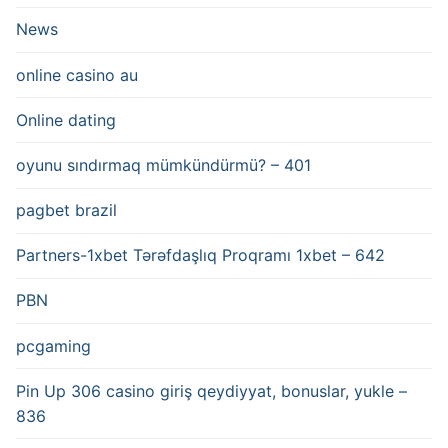
News
online casino au
Online dating
oyunu sındırmaq mümkündürmü? – 401
pagbet brazil
Partners-1xbet Tərəfdaşlıq Proqramı 1xbet – 642
PBN
pcgaming
Pin Up 306 casino giriş qeydiyyat, bonuslar, yukle –
836