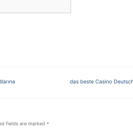
Next
dlarına
das beste Casino Deutsc
post:
ed fields are marked
*