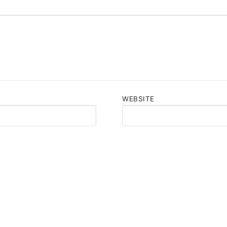
WEBSITE