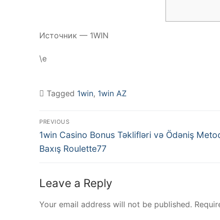
Источник — 1WIN
\e
Tagged
1win
,
1win AZ
Post
PREVIOUS
Previous
navigation
1win Casino Bonus Təklifləri və Ödəniş Meto
post:
Baxış Roulette77
Leave a Reply
Requir
Your email address will not be published.