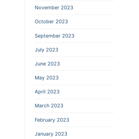
November 2023
October 2023
September 2023
July 2023
June 2023
May 2023
April 2023
March 2023
February 2023
January 2023