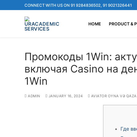
Skip
CONNECT WITH US ON 91 9284836502, 91 9021326441
to
content
HOME
PRODUCT & P
Промокоды 1Win: акт
включая Casino на де
1Win
JANUARY 16, 2024
AVIATOR OYNA VƏ QAZAN
ADMIN
Где вв