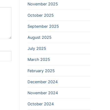
November 2025
October 2025
September 2025
August 2025
July 2025
March 2025
February 2025
December 2024
November 2024
October 2024