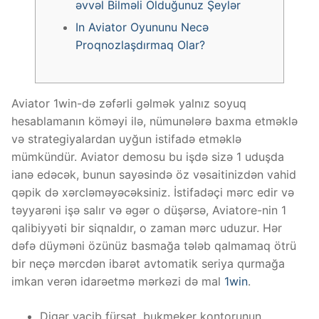
əvvəl Bilməli Olduğunuz Şeylər
In Aviator Oyununu Necə
Proqnozlaşdırmaq Olar?
Aviator 1win-də zəfərli gəlmək yalnız soyuq
hesablamanın köməyi ilə, nümunələrə baxma etməklə
və strategiyalardan uyğun istifadə etməklə
mümkündür. Aviator demosu bu işdə sizə 1 uduşda
ianə edəcək, bunun sayəsində öz vəsaitinizdən vahid
qəpik də xərcləməyəcəksiniz. İstifadəçi mərc edir və
təyyarəni işə salır və əgər o düşərsə, Aviatore-nin 1
qalibiyyəti bir siqnaldır, o zaman mərc uduzur. Hər
dəfə düyməni özünüz basmağa tələb qalmamaq ötrü
bir neçə mərcdən ibarət avtomatik seriya qurmağa
imkan verən idarəetmə mərkəzi də mal
1win
.
Digər vacib fürsət, bukmeker kontorunun