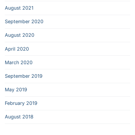
August 2021
September 2020
August 2020
April 2020
March 2020
September 2019
May 2019
February 2019
August 2018