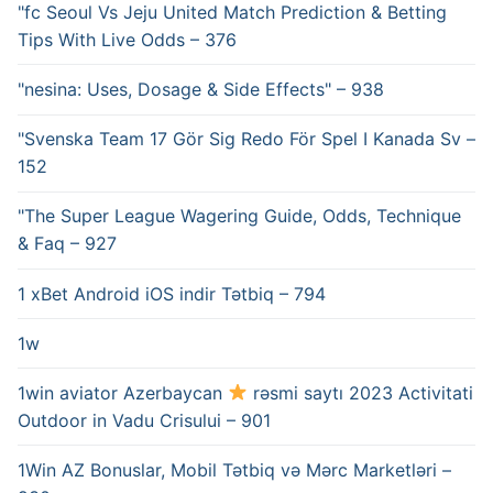
"fc Seoul Vs Jeju United Match Prediction & Betting
Tips With Live Odds – 376
"nesina: Uses, Dosage & Side Effects" – 938
"Svenska Team 17 Gör Sig Redo För Spel I Kanada Sv –
152
"The Super League Wagering Guide, Odds, Technique
& Faq – 927
1 xBet Android iOS indir Tətbiq – 794
1w
1win aviator Azerbaycan
rəsmi saytı 2023 Activitati
Outdoor in Vadu Crisului – 901
1Win AZ Bonuslar, Mobil Tətbiq və Mərc Marketləri –