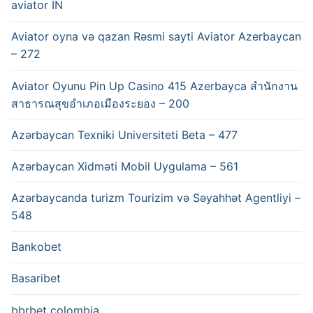
aviator IN
Aviator oyna və qazan Rəsmi sayti Aviator Azerbaycan
– 272
Aviator Oyunu Pin Up Casino 415 Azerbayca สำนักงาน
สาธารณสุขอำเภอเมืองระยอง – 200
Azərbaycan Texniki Universiteti Beta – 477
Azərbaycan Xidməti Mobil Uygulama – 561
Azərbaycanda turizm Tourizim və Səyahhət Agentliyi –
548
Bankobet
Basaribet
bbrbet colombia