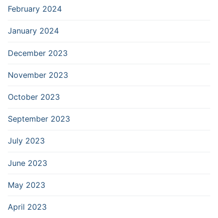
February 2024
January 2024
December 2023
November 2023
October 2023
September 2023
July 2023
June 2023
May 2023
April 2023