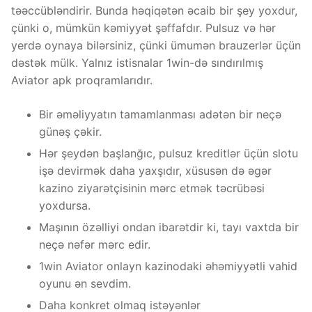
təəccübləndirir. Bunda həqiqətən əcaib bir şey yoxdur,
çünki o, mümkün kəmiyyət şəffafdır. Pulsuz və hər
yerdə oynaya bilərsiniz, çünki ümumən brauzerlər üçün
dəstək mülk. Yalnız istisnalar 1win-də sındırılmış
Aviator apk proqramlarıdır.
Bir əməliyyatın tamamlanması adətən bir neçə
günəş çəkir.
Hər şeydən başlanğıc, pulsuz kreditlər üçün slotu
işə devirmək daha yaxşıdır, xüsusən də əgər
kazino ziyarətçisinin mərc etmək təcrübəsi
yoxdursa.
Maşının özəlliyi ondan ibarətdir ki, tayı vaxtda bir
neçə nəfər mərc edir.
1win Aviator onlayn kazinodaki əhəmiyyətli vahid
oyunu ən sevdim.
Daha konkret olmaq istəyənlər