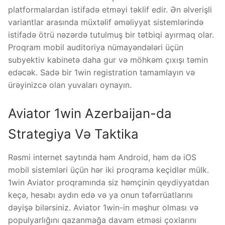
platformalardan istifadə etməyi təklif edir. Ən əlverişli
variantlar arasında müxtəlif əməliyyat sistemlərində
istifadə ötrü nəzərdə tutulmuş bir tətbiqi ayırmaq olar.
Proqram mobil auditoriya nümayəndələri üçün
subyektiv kabinetə daha gur və möhkəm çıxışı təmin
edəcək. Sadə bir 1win registration tamamlayın və
ürəyinizcə olan yuvaları oynayın.
Aviator 1win Azerbaijan-da
Strategiya Və Taktika
Rəsmi internet saytında həm Android, həm də iOS
mobil sistemləri üçün hər iki proqrama keçidlər mülk.
1win Aviator proqramında siz həmçinin qeydiyyatdan
keçə, hesabı aydın edə və ya onun təfərrüatlarını
dəyişə bilərsiniz. Aviator 1win-in məşhur olması və
populyarlığını qazanmağa davam etməsi çoxlarını