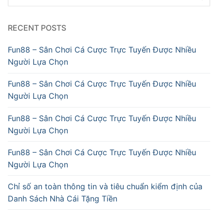
for:
RECENT POSTS
Fun88 – Sân Chơi Cá Cược Trực Tuyến Được Nhiều
Người Lựa Chọn
Fun88 – Sân Chơi Cá Cược Trực Tuyến Được Nhiều
Người Lựa Chọn
Fun88 – Sân Chơi Cá Cược Trực Tuyến Được Nhiều
Người Lựa Chọn
Fun88 – Sân Chơi Cá Cược Trực Tuyến Được Nhiều
Người Lựa Chọn
Chỉ số an toàn thông tin và tiêu chuẩn kiểm định của
Danh Sách Nhà Cái Tặng Tiền