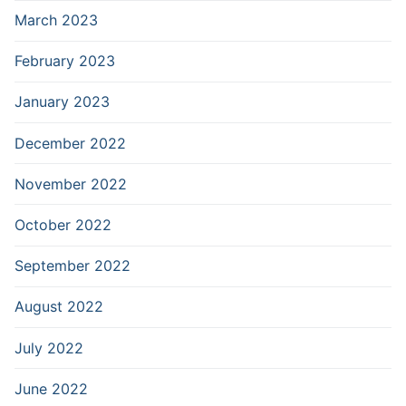
March 2023
February 2023
January 2023
December 2022
November 2022
October 2022
September 2022
August 2022
July 2022
June 2022