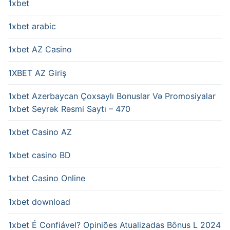
1xbet
1xbet arabic
1xbet AZ Casino
1XBET AZ Giriş
1xbet Azerbaycan Çoxsaylı Bonuslar Və Promosiyalar
1xbet Seyrək Rəsmi Saytı – 470
1xbet Casino AZ
1xbet casino BD
1xbet Casino Online
1xbet download
1xbet É Confiável? Opiniões Atualizadas Bônus L 2024