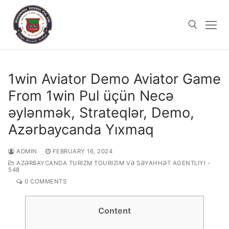
Skip
to
content
Search for:
1win Aviator Demo Aviator Game
From 1win Pul üçün Necə
əylənmək, Strateqlər, Demo,
Azərbaycanda Yıxmaq
FEBRUARY 16, 2024
ADMIN
AZƏRBAYCANDA TURIZM TOURIZIM VƏ SƏYAHHƏT AGENTLIYI -
548
0 COMMENTS
Content