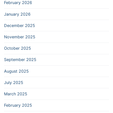
February 2026
January 2026
December 2025
November 2025
October 2025
September 2025
August 2025
July 2025
March 2025
February 2025