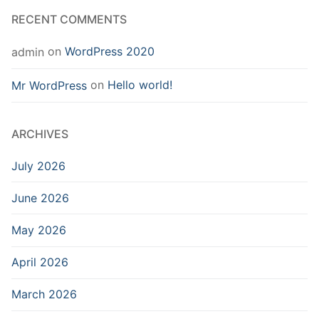
RECENT COMMENTS
on
WordPress 2020
admin
on
Hello world!
Mr WordPress
ARCHIVES
July 2026
June 2026
May 2026
April 2026
March 2026