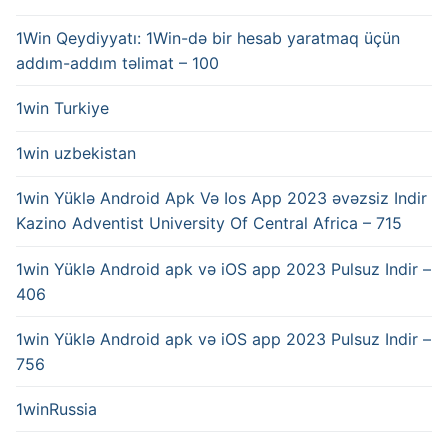
1Win Qeydiyyatı: 1Win-də bir hesab yaratmaq üçün
addım-addım təlimat – 100
1win Turkiye
1win uzbekistan
1win Yüklə Android Apk Və Ios App 2023 əvəzsiz Indir
Kazino Adventist University Of Central Africa – 715
1win Yüklə Android apk və iOS app 2023 Pulsuz Indir –
406
1win Yüklə Android apk və iOS app 2023 Pulsuz Indir –
756
1winRussia