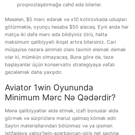
proqnozlaşdırmağa cəhd edə bilərlər.
Məsələn, $5 mərc edərək və x10 kotirovkada uduşları
götürməklə, oyunçu hesaba $50 alacaq. Eyni anda hər
matça iki dəfə mərc edə bildiyiniz ötrü, hətta
maksimum qalibiyyəti ikiqat artıra bilərsiniz. Cari
müqayisə nəzərə alınmalı olanı təxmin eləmək demək
olar ki, mümkün olmayacaq. Buna görə də, təzə
başlayanlar üçün konservativ strategiyaya vəfalı
gecələmək daha yaxşıdır.
Aviator 1win Oyununda
Minimum Mərc Nə Qədərdir?
Mənə qalibiyyətlər əldə etmək, izafi bonuslar əldə
görmək və sürprizlərə məruz qalmaq kömək edir.
Saytın materiallarından bölünməz və ya qismən
istifadəyə yalnız1win-azerbaycan-giris net saytına