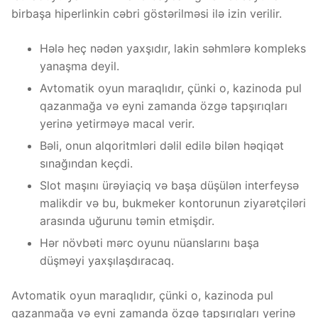
birbaşa hiperlinkin cəbri göstərilməsi ilə izin verilir.
Hələ heç nədən yaxşıdır, lakin səhmlərə kompleks
yanaşma deyil.
Avtomatik oyun maraqlıdır, çünki o, kazinoda pul
qazanmağa və eyni zamanda özgə tapşırıqları
yerinə yetirməyə macal verir.
Bəli, onun alqoritmləri dəlil edilə bilən həqiqət
sınağından keçdi.
Slot maşını ürəyiaçiq və başa düşülən interfeysə
malikdir və bu, bukmeker kontorunun ziyarətçiləri
arasında uğurunu təmin etmişdir.
Hər növbəti mərc oyunu nüanslarını başa
düşməyi yaxşılaşdıracaq.
Avtomatik oyun maraqlıdır, çünki o, kazinoda pul
qazanmağa və eyni zamanda özgə tapşırıqları yerinə