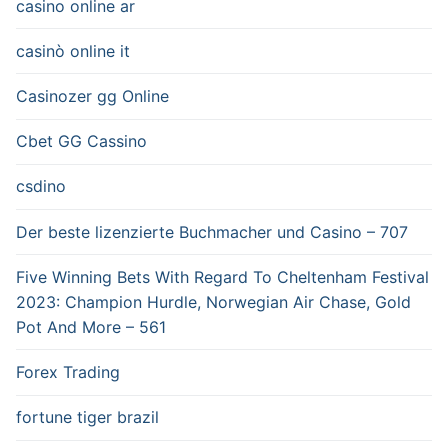
casino online ar
casinò online it
Casinozer gg Online
Cbet GG Cassino
csdino
Der beste lizenzierte Buchmacher und Casino – 707
Five Winning Bets With Regard To Cheltenham Festival
2023: Champion Hurdle, Norwegian Air Chase, Gold
Pot And More – 561
Forex Trading
fortune tiger brazil