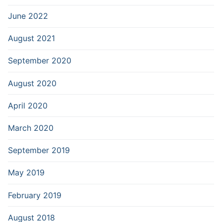
June 2022
August 2021
September 2020
August 2020
April 2020
March 2020
September 2019
May 2019
February 2019
August 2018