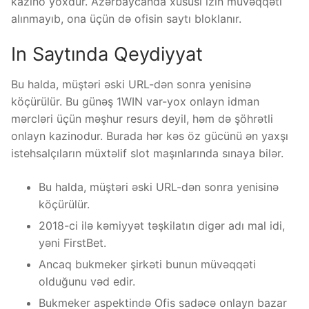
kazino yoxdur. Azərbaycanda xüsusi izin müvəqqəti
alınmayıb, ona üçün də ofisin saytı bloklanır.
In Saytında Qeydiyyat
Bu halda, müştəri əski URL-dən sonra yenisinə
köçürülür. Bu günəş 1WIN var-yox onlayn idman
mərcləri üçün məşhur resurs deyil, həm də şöhrətli
onlayn kazinodur. Burada hər kəs öz gücünü ən yaxşı
istehsalçıların müxtəlif slot maşınlarında sınaya bilər.
Bu halda, müştəri əski URL-dən sonra yenisinə
köçürülür.
2018-ci ilə kəmiyyət təşkilatın digər adı mal idi,
yəni FirstBet.
Ancaq bukmeker şirkəti bunun müvəqqəti
olduğunu vəd edir.
Bukmeker aspektində Ofis sadəcə onlayn bazar