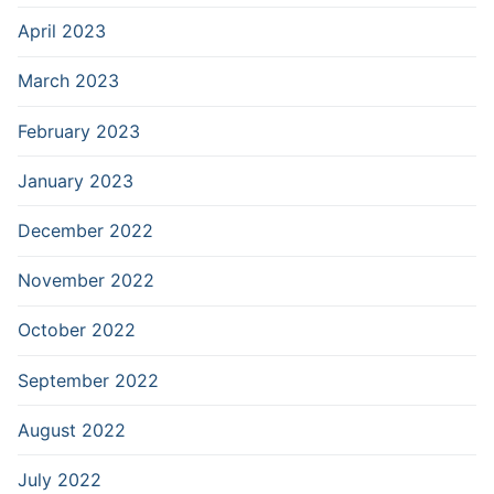
April 2023
March 2023
February 2023
January 2023
December 2022
November 2022
October 2022
September 2022
August 2022
July 2022