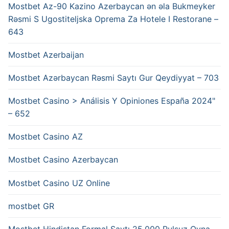
Mostbet Az-90 Kazino Azerbaycan ən əla Bukmeyker
Rəsmi S Ugostiteljska Oprema Za Hotele I Restorane –
643
Mostbet Azerbaijan
Mostbet Azərbaycan Rəsmi Saytı Gur Qeydiyyat – 703
Mostbet Casino > Análisis Y Opiniones España 2024"
– 652
Mostbet Casino AZ
Mostbet Casino Azerbaycan
Mostbet Casino UZ Online
mostbet GR