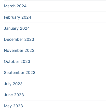
March 2024
February 2024
January 2024
December 2023
November 2023
October 2023
September 2023
July 2023
June 2023
May 2023