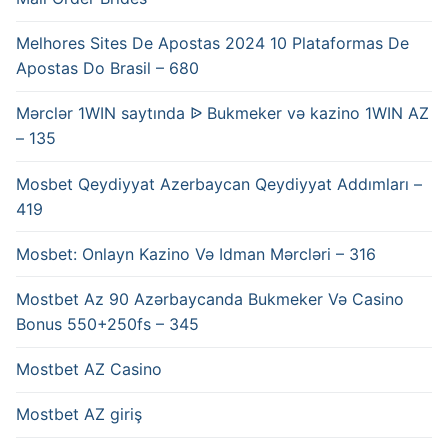
Melhores Sites De Apostas 2024 10 Plataformas De
Apostas Do Brasil – 680
Mərclər 1WIN saytında ᐉ Bukmeker və kazino 1WIN AZ
– 135
Mosbet Qeydiyyat Azerbaycan Qeydiyyat Addımları –
419
Mosbet: Onlayn Kazino Və Idman Mərcləri – 316
Mostbet Az 90 Azərbaycanda Bukmeker Və Casino
Bonus 550+250fs – 345
Mostbet AZ Casino
Mostbet AZ giriş