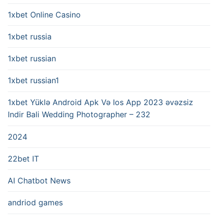
1xbet Online Casino
1xbet russia
1xbet russian
1xbet russian1
1xbet Yüklə Android Apk Və Ios App 2023 əvəzsiz
Indir Bali Wedding Photographer – 232
2024
22bet IT
AI Chatbot News
andriod games