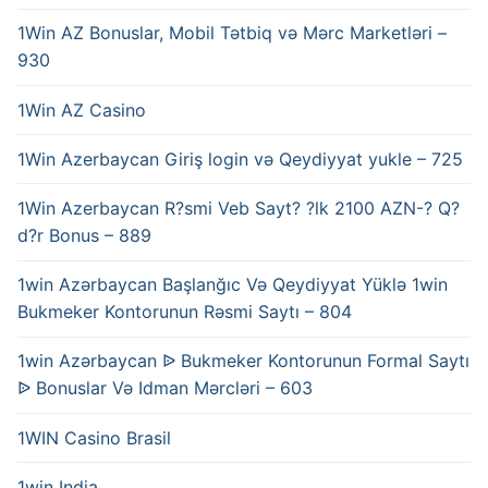
1Win AZ Bonuslar, Mobil Tətbiq və Mərc Marketləri –
930
1Win AZ Casino
1Win Azerbaycan Giriş login və Qeydiyyat yukle – 725
1Win Azerbaycan R?smi Veb Sayt? ?lk 2100 AZN-? Q?
d?r Bonus – 889
1win Azərbaycan Başlanğıc Və Qeydiyyat Yüklə 1win
Bukmeker Kontorunun Rəsmi Saytı – 804
1win Azərbaycan ᐉ Bukmeker Kontorunun Formal Saytı
ᐉ Bonuslar Və Idman Mərcləri – 603
1WIN Casino Brasil
1win India