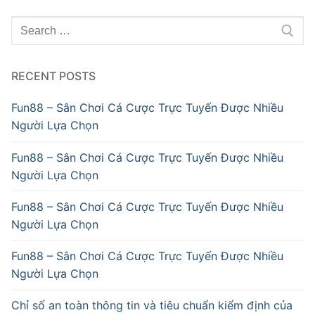
Search
for:
RECENT POSTS
Fun88 – Sân Chơi Cá Cược Trực Tuyến Được Nhiều
Người Lựa Chọn
Fun88 – Sân Chơi Cá Cược Trực Tuyến Được Nhiều
Người Lựa Chọn
Fun88 – Sân Chơi Cá Cược Trực Tuyến Được Nhiều
Người Lựa Chọn
Fun88 – Sân Chơi Cá Cược Trực Tuyến Được Nhiều
Người Lựa Chọn
Chỉ số an toàn thông tin và tiêu chuẩn kiểm định của