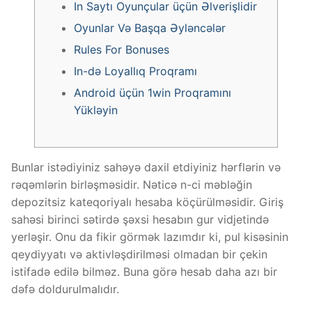
In Saytı Oyunçular üçün Əlverişlidir
Oyunlar Və Başqa Əyləncələr
Rules For Bonuses
In-də Loyallıq Proqramı
Android üçün 1win Proqramını
Yükləyin
Bunlar istədiyiniz sahəyə daxil etdiyiniz hərflərin və
rəqəmlərin birləşməsidir. Nəticə n-ci məbləğin
depozitsiz kateqoriyalı hesaba köçürülməsidir. Giriş
sahəsi birinci sətirdə şəxsi hesabın gur vidjetində
yerləşir. Onu da fikir görmək lazımdır ki, pul kisəsinin
qeydiyyatı və aktivləşdirilməsi olmadan bir çekin
istifadə edilə bilməz. Buna görə hesab daha azı bir
dəfə doldurulmalıdır.