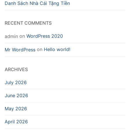
Danh Sách Nhà Cái Tặng Tiền
RECENT COMMENTS
on
WordPress 2020
admin
on
Hello world!
Mr WordPress
ARCHIVES
July 2026
June 2026
May 2026
April 2026