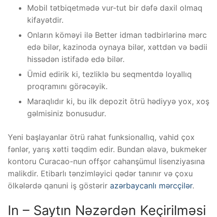
Mobil tətbiqetmədə vur-tut bir dəfə daxil olmaq
kifayətdir.
Onların köməyi ilə Better idman tədbirlərinə mərc
edə bilər, kazinoda oynaya bilər, xəttdən və bədii
hissədən istifadə edə bilər.
Ümid edirik ki, tezliklə bu seqmentdə loyallıq
proqramını görəcəyik.
Maraqlıdır ki, bu ilk depozit ötrü hədiyyə yox, xoş
gəlmisiniz bonusudur.
Yeni başlayanlar ötrü rahat funksionallıq, vahid çox
fənlər, yarış xətti təqdim edir. Bundan əlavə, bukmeker
kontoru Curacao-nun offşor cahanşümul lisenziyasına
malikdir. Etibarlı tənzimləyici qədər tanınır və çoxu
ölkələrdə qanuni iş göstərir
azərbaycanlı mərcçilər
.
In – Saytın Nəzərdən Keçirilməsi