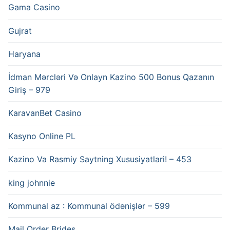
Gama Casino
Gujrat
Haryana
İdman Mərcləri Və Onlayn Kazino 500 Bonus Qazanın
Giriş – 979
KaravanBet Casino
Kasyno Online PL
Kazino Va Rasmiy Saytning Xususiyatlari! – 453
king johnnie
Kommunal az : Kommunal ödənişlər – 599
Mail Order Brides