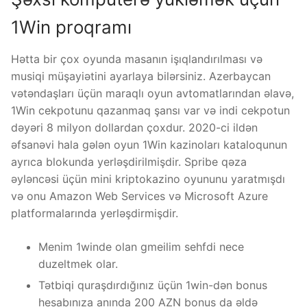
1Win proqramı
Hətta bir çox oyunda masanın işıqlandırılması və
musiqi müşayiətini ayarlaya bilərsiniz. Azerbaycan
vətəndaşları üçün maraqlı oyun avtomatlarından əlavə,
1Win cekpotunu qazanmaq şansı var və indi cekpotun
dəyəri 8 milyon dollardan çoxdur. 2020-ci ildən
əfsanəvi hala gələn oyun 1Win kazinoları kataloqunun
ayrıca blokunda yerləşdirilmişdir. Spribe qəza
əyləncəsi üçün mini kriptokazino oyununu yaratmışdı
və onu Amazon Web Services və Microsoft Azure
platformalarında yerləşdirmişdir.
Menim 1winde olan gmeilim sehfdi nece
duzeltmek olar.
Tətbiqi quraşdırdığınız üçün 1win-dən bonus
hesabınıza anında 200 AZN bonus da əldə