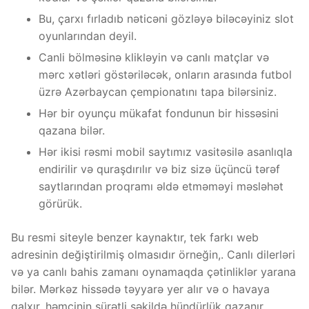
Bu, çarxı fırladıb nəticəni gözləyə biləcəyiniz slot
oyunlarından deyil.
Canli bölməsinə klikləyin və canlı matçlar və
mərc xətləri göstəriləcək, onların arasında futbol
üzrə Azərbaycan çempionatını tapa bilərsiniz.
Hər bir oyunçu mükafat fondunun bir hissəsini
qazana bilər.
Hər ikisi rəsmi mobil saytımız vasitəsilə asanlıqla
endirilir və quraşdırılır və biz sizə üçüncü tərəf
saytlarından proqramı əldə etməməyi məsləhət
görürük.
Bu resmi siteyle benzer kaynaktır, tek farkı web
adresinin değiştirilmiş olmasıdır örneğin,. Canlı dilerləri
və ya canlı bahis zamanı oynamaqda çətinliklər yarana
bilər. Mərkəz hissədə təyyarə yer alır və o havaya
qalxır, həmçinin sürətli şəkildə hündürlük qazanır.