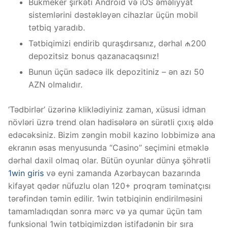
Bukmeker şirkəti Android və iOS əməliyyat
sistemlərini dəstəkləyən cihazlar üçün mobil
tətbiq yaradıb.
Tətbiqimizi endirib quraşdırsanız, dərhal ₼200
depozitsiz bonus qazanacaqsınız!
Bunun üçün sadəcə ilk depozitiniz – ən azı 50
AZN olmalıdır.
‘Tədbirlər’ üzərinə kliklədiyiniz zaman, xüsusi idman
növləri üzrə trend olan hadisələrə ən sürətli çıxış əldə
edəcəksiniz. Bizim zəngin mobil kazino lobbimizə ana
ekranın əsas menyusunda “Casino” seçimini etməklə
dərhal daxil olmaq olar. Bütün oyunlar dünya şöhrətli
1win giris
və eyni zamanda Azərbaycan bazarında
kifayət qədər nüfuzlu olan 120+ proqram təminatçısı
tərəfindən təmin edilir. 1win tətbiqinin endirilməsini
tamamladıqdan sonra mərc və ya qumar üçün tam
funksional 1win tətbiqimizdən istifadənin bir sıra