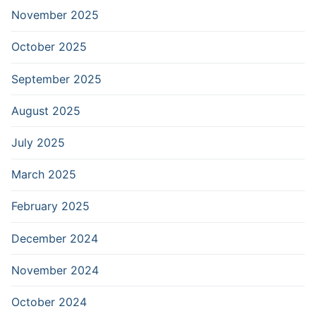
November 2025
October 2025
September 2025
August 2025
July 2025
March 2025
February 2025
December 2024
November 2024
October 2024