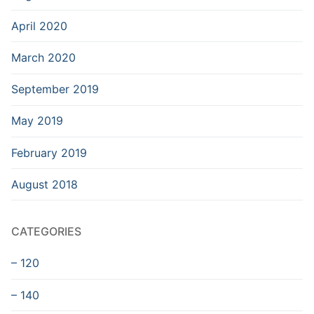
April 2020
March 2020
September 2019
May 2019
February 2019
August 2018
CATEGORIES
– 120
– 140