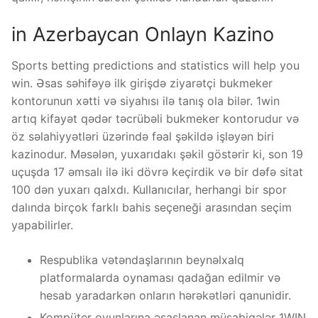
in Azerbaycan Onlayn Kazino
Sports betting predictions and statistics will help you
win. Əsas səhifəyə ilk girişdə ziyarətçi bukmeker
kontorunun xətti və siyahısı ilə tanış ola bilər. 1win
artıq kifayət qədər təcrübəli bukmeker kontorudur və
öz səlahiyyətləri üzərində fəal şəkildə işləyən biri
kazinodur. Məsələn, yuxarıdakı şəkil göstərir ki, son 19
uçuşda 17 əmsalı ilə iki dövrə keçirdik və bir dəfə sitat
100 dən yuxarı qalxdı. Kullanıcılar, herhangi bir spor
dalında birçok farklı bahis seçeneği arasından seçim
yapabilirler.
Respublika vətəndaşlarının beynəlxalq
platformalarda oynaması qadağan edilmir və
hesab yaradarkən onların hərəkətləri qanunidir.
Kompüter oyunlarına əsaslanan müsabiqələr 1WIN