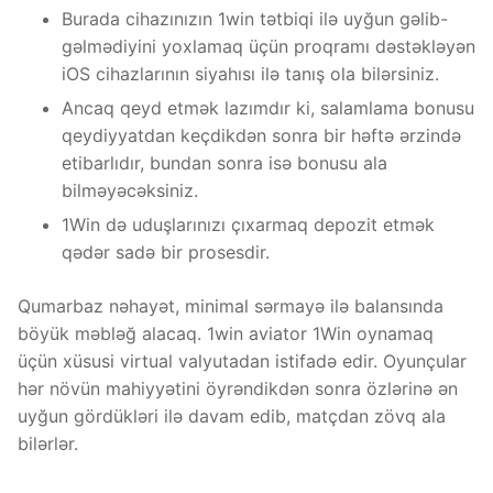
Burada cihazınızın 1win tətbiqi ilə uyğun gəlib-
gəlmədiyini yoxlamaq üçün proqramı dəstəkləyən
iOS cihazlarının siyahısı ilə tanış ola bilərsiniz.
Ancaq qeyd etmək lazımdır ki, salamlama bonusu
qeydiyyatdan keçdikdən sonra bir həftə ərzində
etibarlıdır, bundan sonra isə bonusu ala
bilməyəcəksiniz.
1Win də uduşlarınızı çıxarmaq depozit etmək
qədər sadə bir prosesdir.
Qumarbaz nəhayət, minimal sərmayə ilə balansında
böyük məbləğ alacaq. 1win aviator 1Win oynamaq
üçün xüsusi virtual valyutadan istifadə edir. Oyunçular
hər növün mahiyyətini öyrəndikdən sonra özlərinə ən
uyğun gördükləri ilə davam edib, matçdan zövq ala
bilərlər.