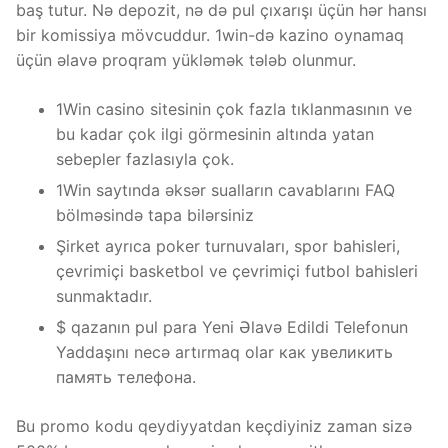
baş tutur. Nə depozit, nə də pul çıxarışı üçün hər hansı
bir komissiya mövcuddur. 1win-də kazino oynamaq
üçün əlavə proqram yükləmək tələb olunmur.
1Win casino sitesinin çok fazla tıklanmasının ve
bu kadar çok ilgi görmesinin altında yatan
sebepler fazlasıyla çok.
1Win saytında əksər sualların cavablarını FAQ
bölməsində tapa bilərsiniz
Şirket ayrıca poker turnuvaları, spor bahisleri,
çevrimiçi basketbol ve çevrimiçi futbol bahisleri
sunmaktadır.
$ qazanın pul para Yeni Əlavə Edildi Telefonun
Yaddaşını necə artırmaq olar как увеликить
память телефона.
Bu promo kodu qeydiyyatdan keçdiyiniz zaman sizə