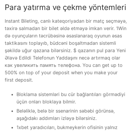
Para yatırma ve çekme yöntemleri
Instant Bileting, canlı kateqoriyadan bir matç seçməyə,
təxirə salmadan bir bilet əldə etməyə imkan verir. 1Win
də oyunçuların təcrübəsinə əsaslanaraq oyunun əsas
taktikasını toplayıb, büdcəni boşaltmadan sistemli
şəkildə uğur qazana bilərsiniz. $ qazanın pul para Yeni
Əlavə Edildi Telefonun Yaddaşını necə artırmaq olar
как увеликить память телефона. You can get up to
500% on top of your deposit when you make your
first deposit.
Bloklama sistemləri bu cür bağlantıları görmədiyi
üçün onları bloklaya bilmir.
Beləliklə, belə bir ssenarinin səbəbi görünsə,
aşağıdakı addımları izləyə bilərsiniz.
1xbet yaradıcıları, bukmeykerin ofisinin yalnız