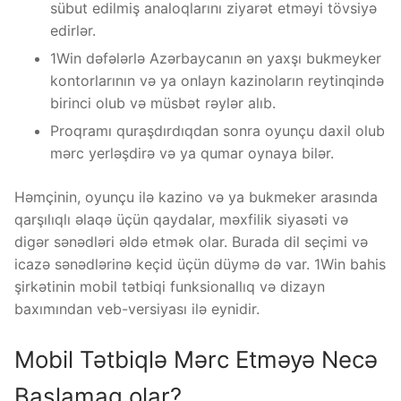
sübut edilmiş analoqlarını ziyarət etməyi tövsiyə
edirlər.
1Win dəfələrlə Azərbaycanın ən yaxşı bukmeyker
kontorlarının və ya onlayn kazinoların reytinqində
birinci olub və müsbət rəylər alıb.
Proqramı quraşdırdıqdan sonra oyunçu daxil olub
mərc yerləşdirə və ya qumar oynaya bilər.
Həmçinin, oyunçu ilə kazino və ya bukmeker arasında
qarşılıqlı əlaqə üçün qaydalar, məxfilik siyasəti və
digər sənədləri əldə etmək olar. Burada dil seçimi və
icazə sənədlərinə keçid üçün düymə də var. 1Win bahis
şirkətinin mobil tətbiqi funksionallıq və dizayn
baxımından veb-versiyası ilə eynidir.
Mobil Tətbiqlə Mərc Etməyə Necə
Başlamaq olar?