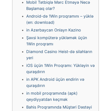
Mobil Tətbiqlə Mərc Etməyə Necə
Başlamaq olar?
Android-də 1Win proqramını – yüklə
(en: download)
in Azerbaycan Onlayn Kazino
Şəxsi kompüterə yükləmək üçün
1Win proqramı
Diamond Casino Heist-də silahların
yeri
iOS üçün 1Win Proqramı: Yükləyin və
quraşdırın
in APK Android üçün endirin və
quraşdırın
in mobil proqramında (apk)
qeydiyyatdan keçmək
Bahis Proqramında Müştəri Dəstəyi