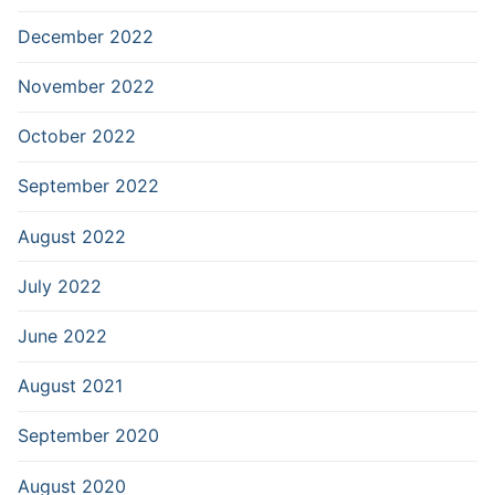
December 2022
November 2022
October 2022
September 2022
August 2022
July 2022
June 2022
August 2021
September 2020
August 2020