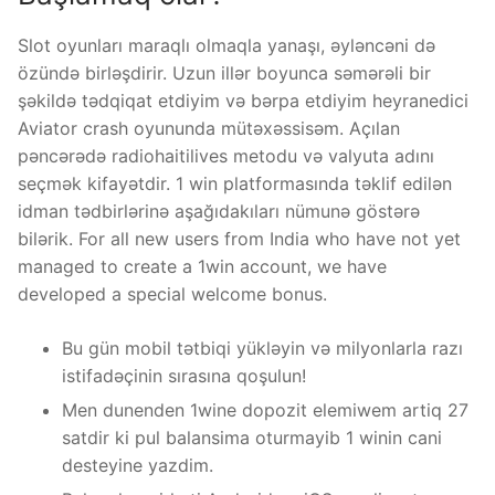
Slot oyunları maraqlı olmaqla yanaşı, əyləncəni də
özündə birləşdirir. Uzun illər boyunca səmərəli bir
şəkildə tədqiqat etdiyim və bərpa etdiyim heyranedici
Aviator crash oyununda mütəxəssisəm. Açılan
pəncərədə radiohaitilives metodu və valyuta adını
seçmək kifayətdir. 1 win platformasında təklif edilən
idman tədbirlərinə aşağıdakıları nümunə göstərə
bilərik. For all new users from India who have not yet
managed to create a 1win account, we have
developed a special welcome bonus.
Bu gün mobil tətbiqi yükləyin və milyonlarla razı
istifadəçinin sırasına qoşulun!
Men dunenden 1wine dopozit elemiwem artiq 27
satdir ki pul balansima oturmayib 1 winin cani
desteyine yazdim.