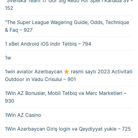
"Svenska Team 17 Gör Sig Redo För Spel I Kanada Sv –
152
"The Super League Wagering Guide, Odds, Technique
& Faq – 927
1 xBet Android iOS indir Tətbiq – 794
1w
1win aviator Azerbaycan
rəsmi saytı 2023 Activitati
Outdoor in Vadu Crisului – 901
1Win AZ Bonuslar, Mobil Tətbiq və Mərc Marketləri –
930
1Win AZ Casino
1Win Azerbaycan Giriş login və Qeydiyyat yukle – 725