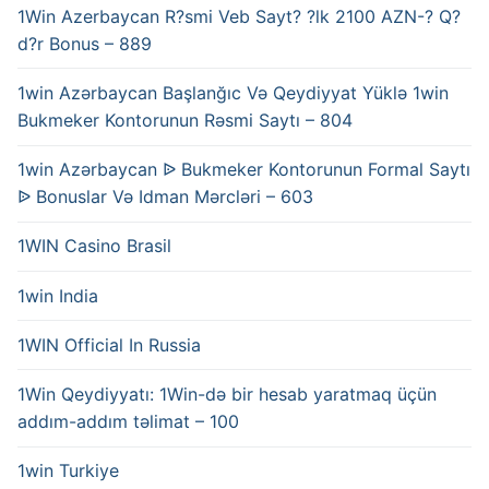
1Win Azerbaycan R?smi Veb Sayt? ?lk 2100 AZN-? Q?
d?r Bonus – 889
1win Azərbaycan Başlanğıc Və Qeydiyyat Yüklə 1win
Bukmeker Kontorunun Rəsmi Saytı – 804
1win Azərbaycan ᐉ Bukmeker Kontorunun Formal Saytı
ᐉ Bonuslar Və Idman Mərcləri – 603
1WIN Casino Brasil
1win India
1WIN Official In Russia
1Win Qeydiyyatı: 1Win-də bir hesab yaratmaq üçün
addım-addım təlimat – 100
1win Turkiye