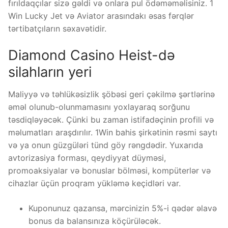
fırıldaqçılar sizə gəldi və onlara pul ödəməməlisiniz. 1
Win Lucky Jet və Aviator arasındakı əsas fərqlər
tərtibatçıların səxavətidir.
Diamond Casino Heist-də
silahların yeri
Maliyyə və təhlükəsizlik şöbəsi geri çəkilmə şərtlərinə
əməl olunub-olunmamasını yoxlayaraq sorğunu
təsdiqləyəcək. Çünki bu zaman istifadəçinin profili və
məlumatları araşdırılır. 1Win bahis şirkətinin rəsmi saytı
və ya onun güzgüləri tünd göy rəngdədir. Yuxarıda
avtorizasiya forması, qeydiyyat düyməsi,
promoaksiyalar və bonuslar bölməsi, kompüterlər və
cihazlar üçün proqram yükləmə keçidləri var.
Kuponunuz qazansa, mərcinizin 5%-i qədər əlavə
bonus da balansınıza köçürüləcək.