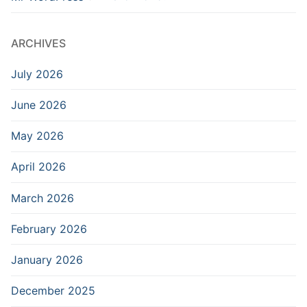
ARCHIVES
July 2026
June 2026
May 2026
April 2026
March 2026
February 2026
January 2026
December 2025