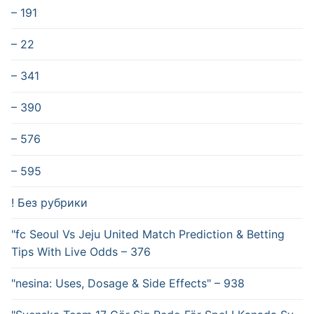
– 191
– 22
– 341
– 390
– 576
– 595
! Без рубрики
"fc Seoul Vs Jeju United Match Prediction & Betting
Tips With Live Odds – 376
"nesina: Uses, Dosage & Side Effects" – 938