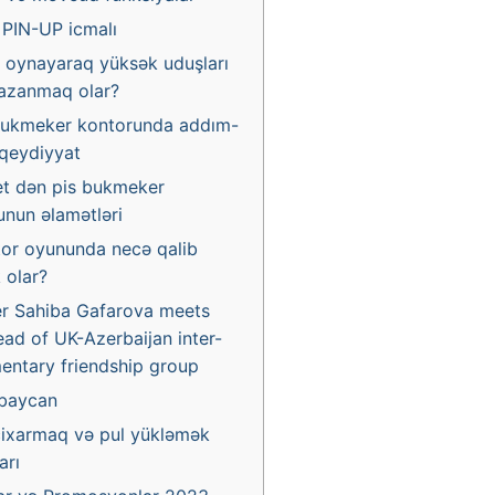
 PIN-UP icmalı
r oynayaraq yüksək uduşları
azanmaq olar?
bukmeker kontorunda addım-
qeydiyyat
t dən pis bukmeker
unun əlamətləri
tor oyununda necə qalib
 olar?
r Sahiba Gafarova meets
ad of UK-Azerbaijan inter-
mentary friendship group
rbaycan
 cixarmaq və pul yükləmək
arı