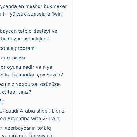
ycanda ən məşhur bukmeker
əri – yüksək bonuslara 1win
baycan tətbiq dəstəyi və
bilməyən üstünlükləri
bonus proqramı
ator отзывы
tor oyunu nədir və niyə
əçilər tərəfindən çox sevilir?
axtınız yoxdursa, özünüzə
xt tapırsınız?
ir
C: Saudi Arabia shock Lionel
ed Argentina with 2-1 win
t Azərbaycanın tətbiq
i və mövcud funksiyalar