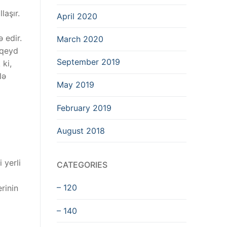
laşır.
April 2020
 edir.
March 2020
 qeyd
September 2019
 ki,
lə
May 2019
February 2019
August 2018
 yerli
CATEGORIES
– 120
rinin
– 140