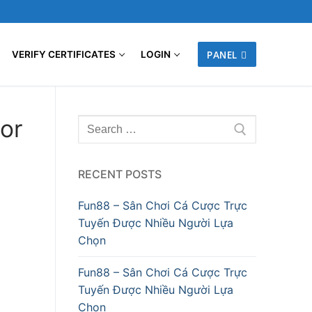
PANEL
VERIFY CERTIFICATES
LOGIN
tor
Search
for:
RECENT POSTS
Fun88 – Sân Chơi Cá Cược Trực
Tuyến Được Nhiều Người Lựa
Chọn
Fun88 – Sân Chơi Cá Cược Trực
Tuyến Được Nhiều Người Lựa
Chọn