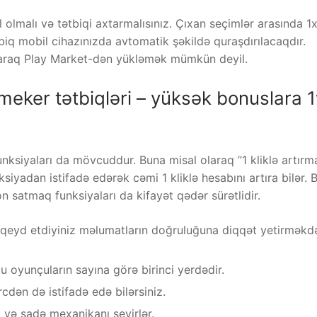
lmalı və tətbiqi axtarmalısınız. Çıxan seçimlər arasında 1
tbiq mobil cihazınızda avtomatik şəkildə quraşdırılacaqdır.
olaraq Play Market-dən yükləmək mümkün deyil.
ker tətbiqləri – yüksək bonuslara 
unksiyaları da mövcuddur. Buna misal olaraq ”1 kliklə artırm
ksiyadan istifadə edərək cəmi 1 kliklə hesabını artıra bilər.
satmaq funksiyaları da kifayət qədər sürətlidir.
qeyd etdiyiniz məlumatların doğruluğuna diqqət yetirməkd
u oyunçuların sayına görə birinci yerdədir.
dən də istifadə edə bilərsiniz.
 və sadə mexanikanı sevirlər.