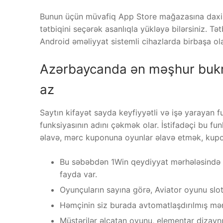
Bunun üçün müvafiq App Store mağazasına daxil o
tətbiqini seçərək asanlıqla yükləyə bilərsiniz. Tə
Android əməliyyat sistemli cihazlarda birbaşa 
Azərbaycanda ən məşhur bukme
az
Saytın kifayət sayda keyfiyyətli və işə yarayan f
funksiyasının adını çəkmək olar. İstifadəçi bu fun
əlavə, mərc kuponuna oyunlar əlavə etmək, kupon 
Bu səbəbdən 1Win qeydiyyat mərhələsində 
fayda var.
Oyunçuların sayına görə, Aviator oyunu slot
Həmçinin siz burada avtomatlaşdırılmış mərc
Müştərilər əlçatan oyunu, elementar dizaynı