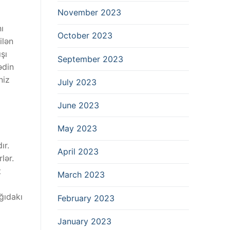
November 2023
ı
October 2023
ilən
şı
September 2023
ədin
niz
July 2023
June 2023
May 2023
ır.
April 2023
lər.
t
March 2023
ağıdakı
February 2023
January 2023