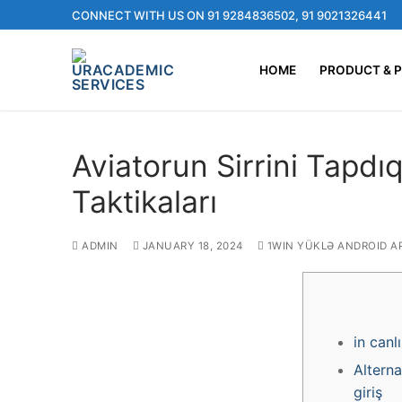
Skip
CONNECT WITH US ON 91 9284836502, 91 9021326441
to
content
HOME
PRODUCT & P
Aviatorun Sirrini Tapd
Taktikaları
JANUARY 18, 2024
1WIN YÜKLƏ ANDROID APK
ADMIN
in canl
Alterna
giriş