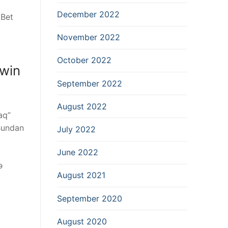
December 2022
xBet
November 2022
October 2022
1win
September 2022
August 2022
aq”
 Bundan
July 2022
June 2022
ə
August 2021
September 2020
August 2020