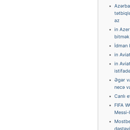
Azərba
tətbiql
az
in Azer
bitmək 
İdman 
in Avi
in Avia
istifad
Əgər v
necə va
Canlı ef
FIFA W
Messi-l
Mostbe
dəstəy