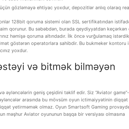
çün gözləməyə ehtiyac yoxdur, depozitlər anlıq olaraq real
nlar 128bit qoruma sistemi olan SSL sertifikatından istifadə
 daim qorunur. Bu səbəbdən, burada qeydiyyatdan keçərkən
ınız həmişə qoruma altındadır. İlk öncə vurğulamaq istərdik
mət göstərən operatorlara sahibdir. Bu bukmeker kontoru i
cınız yoxdur.
əstəyi və bitmək bilməyən
əyləncələrin geniş çeşidini təklif edir. Siz “Aviator game”-i
 əyləncələr arasında bu mövsüm oyun ictimaiyyətinin diqqət
 diqqət yetirməmək olmaz. Oyun Smartsoft Gaming provayde
unun məşhur Aviator oyununun başqa bir versiyası olmasına