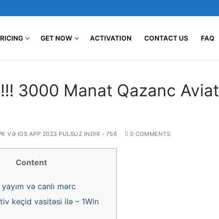
RICING
GET NOW
ACTIVATION
CONTACT US
FAQ
ıq!!! 3000 Manat Qazanc Avia
 VƏ IOS APP 2023 PULSUZ INDIR - 756
0 COMMENTS
Content
ı yayım və canlı mərc
tiv keçid vasitəsi ilə – 1Win