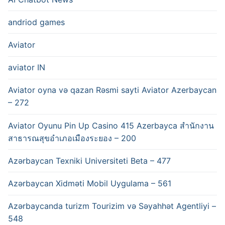
andriod games
Aviator
aviator IN
Aviator oyna və qazan Rəsmi sayti Aviator Azerbaycan
– 272
Aviator Oyunu Pin Up Casino 415 Azerbayca สำนักงาน
สาธารณสุขอำเภอเมืองระยอง – 200
Azərbaycan Texniki Universiteti Beta – 477
Azərbaycan Xidməti Mobil Uygulama – 561
Azərbaycanda turizm Tourizim və Səyahhət Agentliyi –
548