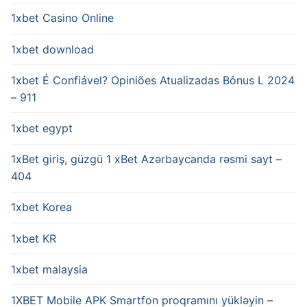
1xbet Casino Online
1xbet download
1xbet É Confiável? Opiniões Atualizadas Bônus L 2024
– 911
1xbet egypt
1xBet giriş, güzgü 1 xBet Azərbaycanda rəsmi sayt –
404
1xbet Korea
1xbet KR
1xbet malaysia
1XBET Mobile APK Smartfon proqramını yükləyin –