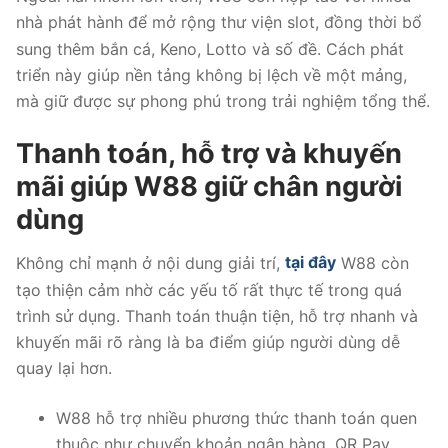
nhà phát hành để mở rộng thư viện slot, đồng thời bổ
sung thêm bắn cá, Keno, Lotto và số đề. Cách phát
triển này giúp nền tảng không bị lệch về một mảng,
mà giữ được sự phong phú trong trải nghiệm tổng thể.
Thanh toán, hỗ trợ và khuyến
mãi giúp W88 giữ chân người
dùng
tại đây
Không chỉ mạnh ở nội dung giải trí,
W88 còn
tạo thiện cảm nhờ các yếu tố rất thực tế trong quá
trình sử dụng. Thanh toán thuận tiện, hỗ trợ nhanh và
khuyến mãi rõ ràng là ba điểm giúp người dùng dễ
quay lại hơn.
W88 hỗ trợ nhiều phương thức thanh toán quen
thuộc như chuyển khoản ngân hàng, QR Pay,