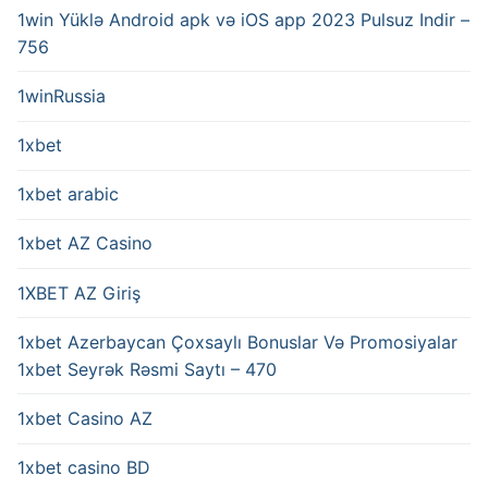
1win Yüklə Android apk və iOS app 2023 Pulsuz Indir –
756
1winRussia
1xbet
1xbet arabic
1xbet AZ Casino
1XBET AZ Giriş
1xbet Azerbaycan Çoxsaylı Bonuslar Və Promosiyalar
1xbet Seyrək Rəsmi Saytı – 470
1xbet Casino AZ
1xbet casino BD