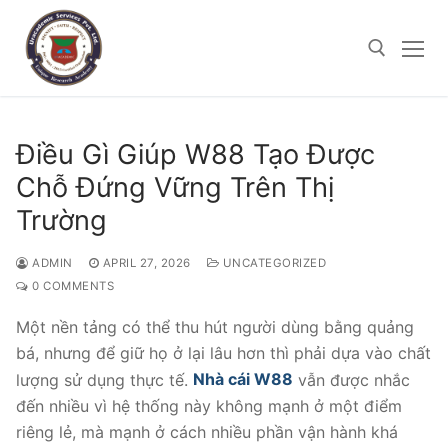
Skip
to
content
Search for:
Điều Gì Giúp W88 Tạo Được
Chỗ Đứng Vững Trên Thị
Trường
APRIL 27, 2026
UNCATEGORIZED
ADMIN
0 COMMENTS
Một nền tảng có thể thu hút người dùng bằng quảng
bá, nhưng để giữ họ ở lại lâu hơn thì phải dựa vào chất
Nhà cái W88
lượng sử dụng thực tế.
vẫn được nhắc
đến nhiều vì hệ thống này không mạnh ở một điểm
riêng lẻ, mà mạnh ở cách nhiều phần vận hành khá