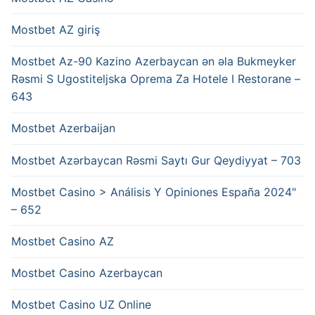
Mostbet AZ giriş
Mostbet Az-90 Kazino Azerbaycan ən əla Bukmeyker
Rəsmi S Ugostiteljska Oprema Za Hotele I Restorane –
643
Mostbet Azerbaijan
Mostbet Azərbaycan Rəsmi Saytı Gur Qeydiyyat – 703
Mostbet Casino > Análisis Y Opiniones España 2024"
– 652
Mostbet Casino AZ
Mostbet Casino Azerbaycan
Mostbet Casino UZ Online