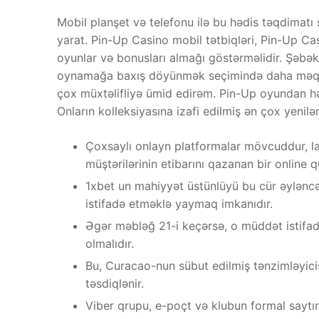
Mobil planşet və telefonu ilə bu hədis təqdimatı 
yarat. Pin-Up Casino mobil tətbiqləri, Pin-Up Cas
oyunlar və bonusları almağı göstərməlidir. Şəb
oynamağa baxış döyünmək seçimində daha məqbul
çox müxtəlifliyə ümid edirəm. Pin-Up oyundan hə
Onların kolleksiyasına izafi edilmiş ən çox yeni
Çoxsaylı onlayn platformalar mövcuddur, la
müştərilərinin etibarını qazanan bir online 
1xbet un mahiyyət üstünlüyü bu cür əylənc
istifadə etməklə yaymaq imkanıdır.
Əgər məbləğ 21-i keçərsə, o müddət istifadəç
olmalıdır.
Bu, Curacao-nun sübut edilmiş tənzimləyicisi
təsdiqlənir.
Viber qrupu, e-poçt və klubun formal saytın