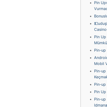
Pin Up
Vurmaq
Bonusl
💵uduş
Casino
Pin Up
Mümkü
Pin-up
Androi
Mobil V
Pin-up
Keçmək
Pin-up 
Pin Up 
Pin-up
Idmana