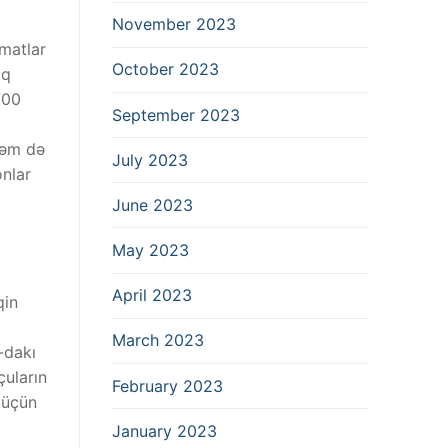
November 2023
matlar
October 2023
oq
700
September 2023
həm də
July 2023
nlar
June 2023
May 2023
April 2023
qin
March 2023
-dakı
çuların
February 2023
q üçün
January 2023