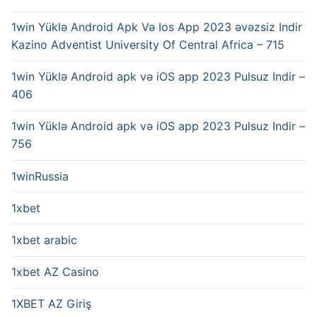
1win Yüklə Android Apk Və Ios App 2023 əvəzsiz Indir
Kazino Adventist University Of Central Africa – 715
1win Yüklə Android apk və iOS app 2023 Pulsuz Indir –
406
1win Yüklə Android apk və iOS app 2023 Pulsuz Indir –
756
1winRussia
1xbet
1xbet arabic
1xbet AZ Casino
1XBET AZ Giriş