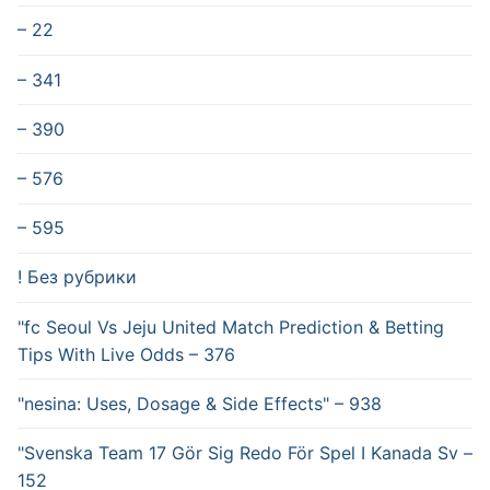
– 22
– 341
– 390
– 576
– 595
! Без рубрики
"fc Seoul Vs Jeju United Match Prediction & Betting
Tips With Live Odds – 376
"nesina: Uses, Dosage & Side Effects" – 938
"Svenska Team 17 Gör Sig Redo För Spel I Kanada Sv –
152