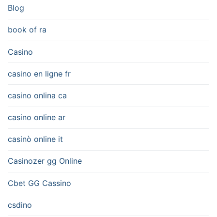
Blog
book of ra
Casino
casino en ligne fr
casino onlina ca
casino online ar
casinò online it
Casinozer gg Online
Cbet GG Cassino
csdino