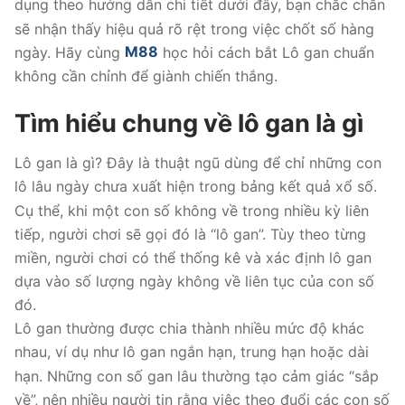
dụng theo hướng dẫn chi tiết dưới đây, bạn chắc chắn
sẽ nhận thấy hiệu quả rõ rệt trong việc chốt số hàng
M88
ngày. Hãy cùng
học hỏi cách bắt Lô gan chuẩn
không cần chỉnh để giành chiến thắng.
Tìm hiểu chung về lô gan là gì
Lô gan là gì? Đây là thuật ngũ dùng để chỉ những con
lô lâu ngày chưa xuất hiện trong bảng kết quả xổ số.
Cụ thể, khi một con số không về trong nhiều kỳ liên
tiếp, người chơi sẽ gọi đó là “lô gan”. Tùy theo từng
miền, người chơi có thể thống kê và xác định lô gan
dựa vào số lượng ngày không về liên tục của con số
đó.
Lô gan thường được chia thành nhiều mức độ khác
nhau, ví dụ như lô gan ngắn hạn, trung hạn hoặc dài
hạn. Những con số gan lâu thường tạo cảm giác “sắp
về”, nên nhiều người tin rằng việc theo đuổi các con số