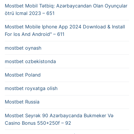
Mostbet Mobil Tətbiq: Azərbaycandan Olan Oyunçular
ötrü Icmal 2023 – 651
Mostbet Mobile Iphone App 2024 Download & Install
For Ios And Android" – 611
mostbet oynash
mostbet ozbekistonda
Mostbet Poland
mostbet royxatga olish
Mostbet Russia
Mostbet Seyrək 90 Azərbaycanda Bukmeker Və
Casino Bonus 550+250f – 92