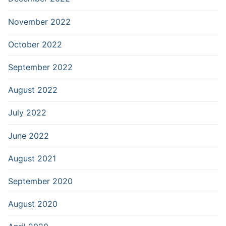
November 2022
October 2022
September 2022
August 2022
July 2022
June 2022
August 2021
September 2020
August 2020