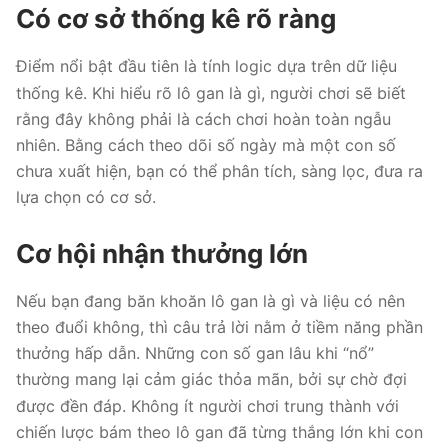
Có cơ sở thống kê rõ ràng
Điểm nổi bật đầu tiên là tính logic dựa trên dữ liệu
thống kê. Khi hiểu rõ lô gan là gì, người chơi sẽ biết
rằng đây không phải là cách chơi hoàn toàn ngẫu
nhiên. Bằng cách theo dõi số ngày mà một con số
chưa xuất hiện, bạn có thể phân tích, sàng lọc, đưa ra
lựa chọn có cơ sở.
Cơ hội nhận thưởng lớn
Nếu bạn đang băn khoăn lô gan là gì và liệu có nên
theo đuổi không, thì câu trả lời nằm ở tiềm năng phần
thưởng hấp dẫn. Những con số gan lâu khi “nổ”
thường mang lại cảm giác thỏa mãn, bởi sự chờ đợi
được đền đáp. Không ít người chơi trung thành với
chiến lược bám theo lô gan đã từng thắng lớn khi con