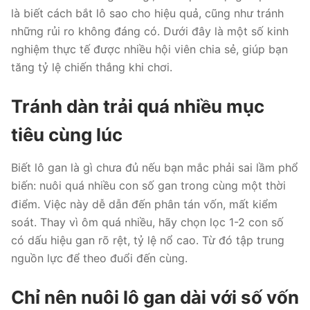
là biết cách bắt lô sao cho hiệu quả, cũng như tránh
những rủi ro không đáng có. Dưới đây là một số kinh
nghiệm thực tế được nhiều hội viên chia sẻ, giúp bạn
tăng tỷ lệ chiến thắng khi chơi.
Tránh dàn trải quá nhiều mục
tiêu cùng lúc
Biết lô gan là gì chưa đủ nếu bạn mắc phải sai lầm phổ
biến: nuôi quá nhiều con số gan trong cùng một thời
điểm. Việc này dễ dẫn đến phân tán vốn, mất kiểm
soát. Thay vì ôm quá nhiều, hãy chọn lọc 1-2 con số
có dấu hiệu gan rõ rệt, tỷ lệ nổ cao. Từ đó tập trung
nguồn lực để theo đuổi đến cùng.
Chỉ nên nuôi lô gan dài với số vốn