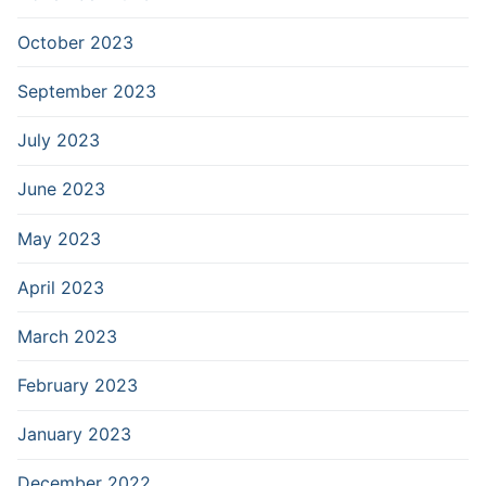
October 2023
September 2023
July 2023
June 2023
May 2023
April 2023
March 2023
February 2023
January 2023
December 2022