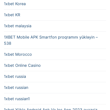
1xbet Korea
1xbet KR
1xbet malaysia
1XBET Mobile APK Smartfon proqramını yükləyin –
538
1xbet Morocco
1xbet Online Casino
1xbet russia
1xbet russian
1xbet russian1
1xbet Yüklə Android Apk Və Ios App 2023 əvəzsiz