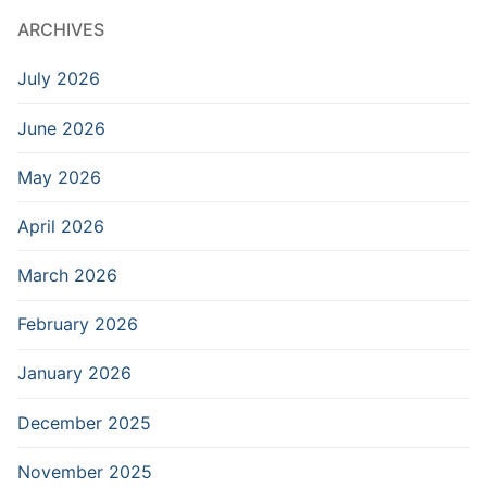
ARCHIVES
July 2026
June 2026
May 2026
April 2026
March 2026
February 2026
January 2026
December 2025
November 2025