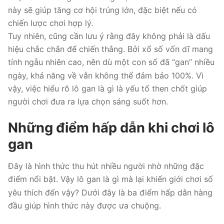
này sẽ giúp tăng cơ hội trúng lớn, đặc biệt nếu có
chiến lược chơi hợp lý.
Tuy nhiên, cũng cần lưu ý rằng đây không phải là dấu
hiệu chắc chắn để chiến thắng. Bởi xổ số vốn dĩ mang
tính ngẫu nhiên cao, nên dù một con số đã “gan” nhiều
ngày, khả năng về vẫn không thể đảm bảo 100%. Vì
vậy, việc hiểu rõ lô gan là gì là yếu tố then chốt giúp
người chơi đưa ra lựa chọn sáng suốt hơn.
Những điểm hấp dẫn khi chơi lô
gan
Đây là hình thức thu hút nhiều người nhờ những đặc
điểm nổi bật. Vậy lô gan là gì mà lại khiến giới chơi số
yêu thích đến vậy? Dưới đây là ba điểm hấp dẫn hàng
đầu giúp hình thức này được ưa chuộng.