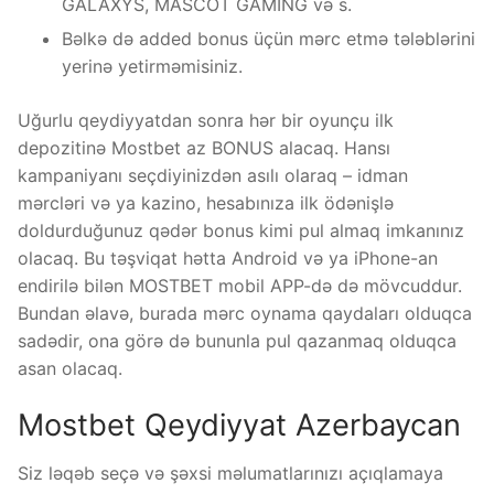
GALAXYS, MASCOT GAMING və s.
Bəlkə də added bonus üçün mərc etmə tələblərini
yerinə yetirməmisiniz.
Uğurlu qeydiyyatdan sonra hər bir oyunçu ilk
depozitinə Mostbet az BONUS alacaq. Hansı
kampaniyanı seçdiyinizdən asılı olaraq – idman
mərcləri və ya kazino, hesabınıza ilk ödənişlə
doldurduğunuz qədər bonus kimi pul almaq imkanınız
olacaq. Bu təşviqat hətta Android və ya iPhone-an
endirilə bilən MOSTBET mobil APP-də də mövcuddur.
Bundan əlavə, burada mərc oynama qaydaları olduqca
sadədir, ona görə də bununla pul qazanmaq olduqca
asan olacaq.
Mostbet Qeydiyyat Azerbaycan
Siz ləqəb seçə və şəxsi məlumatlarınızı açıqlamaya