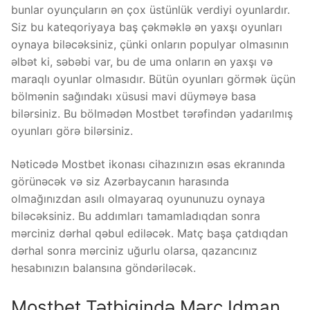
bunlar oyunçuların ən çox üstünlük verdiyi oyunlardır.
Siz bu kateqoriyaya baş çəkməklə ən yaxşı oyunları
oynaya biləcəksiniz, çünki onların populyar olmasının
əlbət ki, səbəbi var, bu de uma onların ən yaxşı və
maraqlı oyunlar olmasıdır. Bütün oyunları görmək üçün
bölmənin sağındakı xüsusi mavi düyməyə basa
bilərsiniz. Bu bölmədən Mostbet tərəfindən yadarılmış
oyunları görə bilərsiniz.
Nəticədə Mostbet ikonası cihazınızın əsas ekranında
görünəcək və siz Azərbaycanın harasında
olmağınızdan asılı olmayaraq oyununuzu oynaya
biləcəksiniz. Bu addımları tamamladıqdan sonra
mərciniz dərhal qəbul ediləcək. Matç başa çatdıqdan
dərhal sonra mərciniz uğurlu olarsa, qazancınız
hesabınızın balansına göndəriləcək.
Mostbet Tətbiqində Mərc Idman