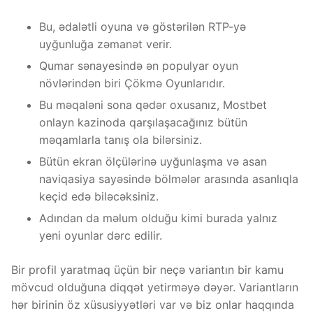
Bu, ədalətli oyuna və göstərilən RTP-yə
uyğunluğa zəmanət verir.
Qumar sənayesində ən populyar oyun
növlərindən biri Çökmə Oyunlarıdır.
Bu məqaləni sona qədər oxusanız, Mostbet
onlayn kazinoda qarşılaşacağınız bütün
məqamlarla tanış ola bilərsiniz.
Bütün ekran ölçülərinə uyğunlaşma və asan
naviqasiya sayəsində bölmələr arasında asanlıqla
keçid edə biləcəksiniz.
Adından da məlum olduğu kimi burada yalnız
yeni oyunlar dərc edilir.
Bir profil yaratmaq üçün bir neçə variantın bir kamu
mövcud olduğuna diqqət yetirməyə dəyər. Variantların
hər birinin öz xüsusiyyətləri var və biz onlar haqqında