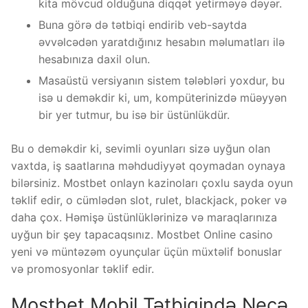
kita mövcud olduğuna diqqət yetirməyə dəyər.
Buna görə də tətbiqi endirib veb-saytda
əvvəlcədən yaratdığınız hesabın məlumatları ilə
hesabınıza daxil olun.
Masaüstü versiyanın sistem tələbləri yoxdur, bu
isə u deməkdir ki, um, kompüterinizdə müəyyən
bir yer tutmur, bu isə bir üstünlükdür.
Bu o deməkdir ki, sevimli oyunları sizə uyğun olan
vaxtda, iş saatlarına məhdudiyyət qoymadan oynaya
bilərsiniz. Mostbet onlayn kazinoları çoxlu sayda oyun
təklif edir, o cümlədən slot, rulet, blackjack, poker və
daha çox. Həmişə üstünlüklərinizə və maraqlarınıza
uyğun bir şey tapacaqsınız. Mostbet Online casino
yeni və müntəzəm oyunçular üçün müxtəlif bonuslar
və promosyonlar təklif edir.
Mostbet Mobil Tətbiqində Necə