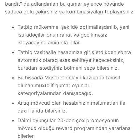
bandit” də adlandırılan bu qumar əyləncə növündə
sadəcə qolu çəkirsiniz və kombinasiyaları toplayırsınız.
Tətbiq mükəmməl şəkildə optimallaşdırılıb, yəni
istifadəçilər onun rahat və gecikməsiz
işləyəcəyinə əmin ola bilər.
Tətbiq vasitəsilə hesabınıza giriş etdikdən sonra
avtomatik olaraq əsas səhifəyə keçəcəksiniz,
buradan istədiyiniz bölməni seçə bilərsiniz.
Bu hissədə Mostbet onlayn kazinoda təmsil
olunan müxtəlif qumar oyunları
kateqoriyalarından danışacağıq.
Artıq mövcud olan hesabınızın məlumatları ilə
daxil landa bilərsiniz.
Daimi oyunçular 20-dən çox promosyonun
mövcud olduğu reward proqramından yararlana
bilərlər.