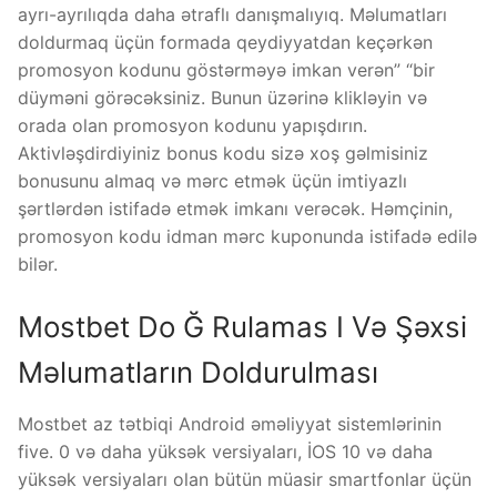
ayrı-ayrılıqda daha ətraflı danışmalıyıq. Məlumatları
doldurmaq üçün formada qeydiyyatdan keçərkən
promosyon kodunu göstərməyə imkan verən” “bir
düyməni görəcəksiniz. Bunun üzərinə klikləyin və
orada olan promosyon kodunu yapışdırın.
Aktivləşdirdiyiniz bonus kodu sizə xoş gəlmisiniz
bonusunu almaq və mərc etmək üçün imtiyazlı
şərtlərdən istifadə etmək imkanı verəcək. Həmçinin,
promosyon kodu idman mərc kuponunda istifadə edilə
bilər.
Mostbet Do Ğ Rulamas I Və Şəxsi
Məlumatların Doldurulması
Mostbet az tətbiqi Android əməliyyat sistemlərinin
five. 0 və daha yüksək versiyaları, İOS 10 və daha
yüksək versiyaları olan bütün müasir smartfonlar üçün