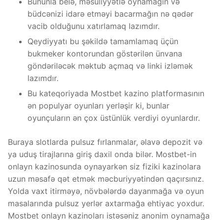
Bununla belə, məsuliyyətlə oynamağın və
büdcənizi idarə etməyi bacarmağın nə qədər
vacib olduğunu xatırlamaq lazımdır.
Qeydiyyatı bu şəkildə tamamlamaq üçün
bukmeker kontorundan göstərilən ünvana
göndəriləcək məktub açmaq və linki izləmək
lazımdır.
Bu kateqoriyada Mostbet kazino platformasının
ən populyar oyunları yerləşir ki, bunlar
oyunçuların ən çox üstünlük verdiyi oyunlardır.
Buraya slotlarda pulsuz fırlanmalar, əlavə depozit və
ya uduş tirajlarına giriş daxil onda bilər. Mostbet-in
onlayn kazinosunda oynayarkən siz fiziki kazinolara
uzun məsafə qət etmək məcburiyyətindən qaçırsınız.
Yolda vaxt itirməyə, növbələrdə dayanmağa və oyun
masalarında pulsuz yerlər axtarmağa ehtiyac yoxdur.
Mostbet onlayn kazinoları istəsəniz anonim oynamağa