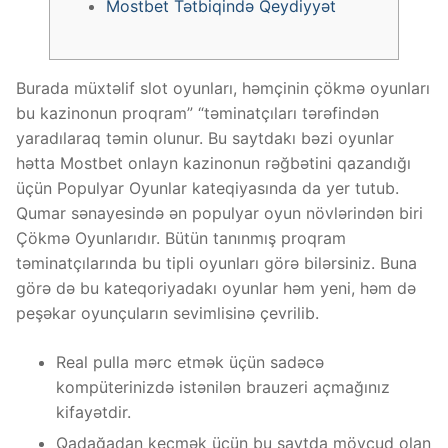
Mostbet Tətbiqində Qeydiyyət
Burada müxtəlif slot oyunları, həmçinin çökmə oyunları
bu kazinonun proqram” “təminatçıları tərəfindən
yaradılaraq təmin olunur. Bu saytdakı bəzi oyunlar
hətta Mostbet onlayn kazinonun rəğbətini qazandığı
üçün Populyar Oyunlar kateqiyasında da yer tutub.
Qumar sənayesində ən populyar oyun növlərindən biri
Çökmə Oyunlarıdır. Bütün tanınmış proqram
təminatçılarında bu tipli oyunları görə bilərsiniz. Buna
görə də bu kateqoriyadakı oyunlar həm yeni, həm də
peşəkar oyunçuların sevimlisinə çevrilib.
Real pulla mərc etmək üçün sadəcə
kompüterinizdə istənilən brauzeri açmağınız
kifayətdir.
Qadağadan keçmək üçün bu saytda mövcud olan