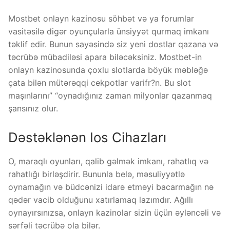
Mostbet onlayn kazinosu söhbət və ya forumlar
vasitəsilə digər oyunçularla ünsiyyət qurmaq imkanı
təklif edir. Bunun sayəsində siz yeni dostlar qazana və
təcrübə mübadiləsi apara biləcəksiniz. Mostbet-in
onlayn kazinosunda çoxlu slotlarda böyük məbləğə
çata bilən mütərəqqi cekpotlar varifr?n. Bu slot
maşınlarını” “oynadığınız zaman milyonlar qazanmaq
şansınız olur.
Dəstəklənən Ios Cihazları
O, maraqlı oyunları, qalib gəlmək imkanı, rahatlıq və
rahatlığı birləşdirir. Bununla belə, məsuliyyətlə
oynamağın və büdcənizi idarə etməyi bacarmağın nə
qədər vacib olduğunu xatırlamaq lazımdır. Ağıllı
oynayırsınızsa, onlayn kazinolar sizin üçün əyləncəli və
sərfəli təcrübə ola bilər.