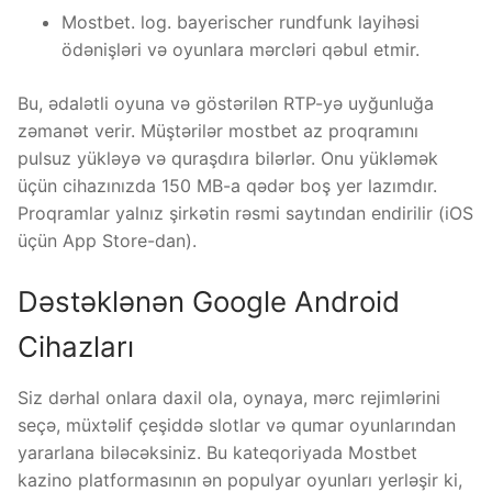
Mostbet. log. bayerischer rundfunk layihəsi
ödənişləri və oyunlara mərcləri qəbul etmir.
Bu, ədalətli oyuna və göstərilən RTP-yə uyğunluğa
zəmanət verir. Müştərilər mostbet az proqramını
pulsuz yükləyə və quraşdıra bilərlər. Onu yükləmək
üçün cihazınızda 150 MB-a qədər boş yer lazımdır.
Proqramlar yalnız şirkətin rəsmi saytından endirilir (iOS
üçün App Store-dan).
Dəstəklənən Google Android
Cihazları
Siz dərhal onlara daxil ola, oynaya, mərc rejimlərini
seçə, müxtəlif çeşiddə slotlar və qumar oyunlarından
yararlana biləcəksiniz. Bu kateqoriyada Mostbet
kazino platformasının ən populyar oyunları yerləşir ki,