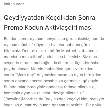
imkan verir.
Qeydiyyatdan Keçdikdən Sonra
Promo Kodun Aktivləşdirilməsi
Bundan sonra oyunun menyusunu görəcəksiniz, burada
oyunun müxtəlif düymələri və variantlarını görə
bilərsiniz. Demək olar ki, bütün Mostbet slotlarında
mərclərin müxtəlif növlərini seçə bilərsiniz. Siz mərci
seçəndə mərcin məbləğini daxil etmək üçün bir sahə
peyda olacaq. Mərcin məbləğinə qərar verdikdən
sonra “Mərc qoy” düyməsinə basın və oyun bitdikdən
sonra qazanclarınızın hesabınıza çatmasını gözləyin.
Bu addımlar istədiyiniz qədər təkrarlaya bilərsiniz,
həmçinin oyun və rejimləri dəyişə bilərsiniz.”
“[newline]Mostbet-də ürəyinizdən keçdiyi kimi oynayıb
istənilən qumar oyununda qazana bilərsiniz. “Bir qollu