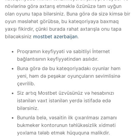
növlərinə görə axtarış etməklə özünüzə tam uyğun
olan oyunu tapa bilərsiniz. Buna görə də sizə kimsə bir
oyun məsləhət görübsə, bu kateqoriyaya baxmaq
yaxşı fikirdir, çünki burada rahat axtarışla onu tapa
biləcəksiniz
mostbet azerbaijan
.
Proqramın keyfiyyəti və sabitliyi İnternet
bağlantısının keyfiyyətindən asılıdır.
Buna görə də bu kateqoriyadakı oyunlar həm
yeni, həm də peşəkar oyunçuların sevimlisinə
çevrilib.
Siz artıq Mostbet üzvüsünüz və hesabınızı
istənilən vaxt istənilən yerdə istifadə edə
bilərsiniz.
Bununla belə, vəsaitin ilk çıxarılması zamanı
bukmeker kontorunun təhlükəsizlik xidməti
yoxlama tələb etmək hüququna malikdir.