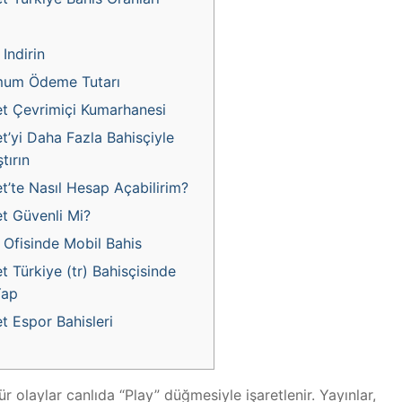
 Indirin
um Ödeme Tutarı
t Çevrimiçi Kumarhanesi
’yi Daha Fazla Bahisçiyle
tırın
’te Nasıl Hesap Açabilirim?
t Güvenli Mi?
 Ofisinde Mobil Bahis
 Türkiye (tr) Bahisçisinde
Yap
t Espor Bahisleri
ür olaylar canlıda “Play” düğmesiyle işaretlenir. Yayınlar,