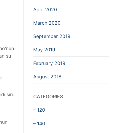
April 2020
March 2020
September 2019
çao’nun
May 2019
an su
February 2019
August 2018
r
dilsin.
CATEGORIES
– 120
rmun
– 140