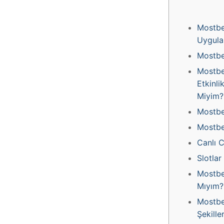
Mostbe
Uygula
Mostbet
Mostbet
Etkinli
Miyim?
Mostbet
Mostbet
Canlı 
Slotla
Mostbe
Mıyım?
Mostbe
Şekille