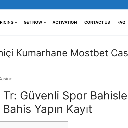
RICING
GET NOW
ACTIVATION
CONTACT US
FAQ
miçi Kumarhane Mostbet Cas
Casino
r: Güvenli Spor Bahisle
 Bahis Yapın Kayıt