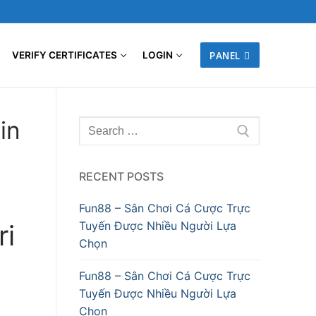
PANEL
VERIFY CERTIFICATES
LOGIN
in
Search
for:
RECENT POSTS
Fun88 – Sân Chơi Cá Cược Trực
ri
Tuyến Được Nhiều Người Lựa
Chọn
Fun88 – Sân Chơi Cá Cược Trực
Tuyến Được Nhiều Người Lựa
Chọn