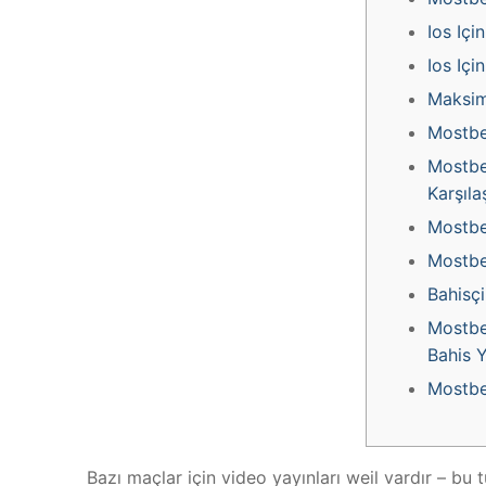
Ios Için
Ios Için
Maksim
Mostbe
Mostbet
Karşılaş
Mostbet
Mostbe
Bahisçi
Mostbet
Bahis 
Mostbe
Bazı maçlar için video yayınları weil vardır – bu t