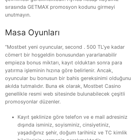
sırasında GETMAX promosyon kodunu girmeyi
unutmayın.
Masa Oyunları
“Mostbet yeni oyuncular, second . 500 TL’ye kadar
cömert bir hoşgeldin bonusundan yararlanabilir
empieza bonus miktarı, kayıt olduktan sonra para
yatırma işleminin hızına göre belirlenir. Ancak,
oyuncular bu bonusun bir bahis gereksinimi olduğunu
akılda tutmalıdır. Buna ek olarak, Mostbet Casino
genellikle resmi web sitesinde bulunabilecek çeşitli
promosyonlar düzenler.
Kayıt şeklinize göre telefon ve e mail adresiniz
dışında isminiz, soyisminiz, cinsiyetiniz,
yaşadığınız şehir, doğum tarihiniz ve TC kimlik