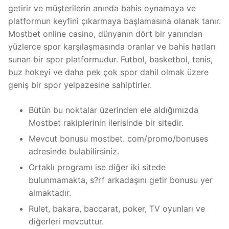
getirir ve müşterilerin anında bahis oynamaya ve
platformun keyfini çıkarmaya başlamasına olanak tanır.
Mostbet online casino, dünyanın dört bir yanından
yüzlerce spor karşılaşmasında oranlar ve bahis hatları
sunan bir spor platformudur. Futbol, basketbol, tenis,
buz hokeyi ve daha pek çok spor dahil olmak üzere
geniş bir spor yelpazesine sahiptirler.
Bütün bu noktalar üzerinden ele aldığımızda
Mostbet rakiplerinin ilerisinde bir sitedir.
Mevcut bonusu mostbet. com/promo/bonuses
adresinde bulabilirsiniz.
Ortaklı programı ise diğer iki sitede
bulunmamakta, s?rf arkadaşını getir bonusu yer
almaktadır.
Rulet, bakara, baccarat, poker, TV oyunları ve
diğerleri mevcuttur.