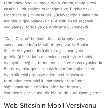
tarafındaki özel sekmeye gidin. Orada, hidup siteyi
nasıl hızlı bir şekilde bulacağınız ve Türkiye’deki
Mostbet’e erişimi nasıl geri yükleyeceğiniz hakkında
ayrıntılı bilgiyi bulacaksınız. Ancak en iyi seçenek
uygulamayı forios ya da Android’e yüklemektir.
“Canli Casino” bölümünde canlı krupiye veya
sunucunun olduğu Mostbet oyna vardır. Bunlar
öncelikle oyunun dürüstlük koşullarının yerine
getirildiği bir odada düzenlenen çekilişlere bahis
oynayabileceğiniz terme conseillé ve masa oyunlarıdır.
Bu tür oyunlar genellikle casinolardan bağımsız ve
oyun sürecini organize eden özel sağlayıcılar
tarafından çevrimiçi kumarhaneler tarafından
sağlanmaktadır. Lobideki Mostbet logosuyla
işaretlenmişler ve ayrı bir blokta da vurgulanmışlardır.
Web Sitesinin Mobil Versiyonu