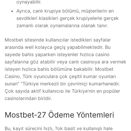
oynayabilir.
Ayrıca, canlı krupiye bölümü, müşterilerin en
sevdikleri klasikleri gerçek krupiyelerle gerçek
zamanlı olarak oynamalarına olanak tanır.
Mostbet sitesinde kullanıcılar istedikleri sayfalar
arasında weil kolayca geçiş yapabilmektedir. Bu
sayede bahis yaparken isteyenler hızlıca casino
sayfalarına göz atabilir veya canlı casinoya ara vermek
isteyen hızlıca bahis bölümüne bakabilir. Mostbet
Casino, Türk oyunculara çok çeşitli kumar oyunları
sunan” “Türkiye merkezli bir çevrimiçi kumarhanedir.
Çok sayıda aktif kullanıcısı ile Türkiye’nin en popüler
casinolarından biridir.
Mostbet-27 Ödeme Yöntemleri
Bu, kayıt sürecini hızlı, ?ok basit ve kullanışlı hale