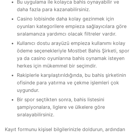
Bu uygulama ile kolayca bahis oynayabilir ve
daha fazla para kazanabilirsiniz.
Casino lobisinde daha kolay gezinmek için
oyunları kategorilere empieza sağlayıcılara göre
sıralamanıza yardımcı olacak filtreler vardır.
Kullanıcı dostu arayüzü empieza kullanımı kolay
ödeme seçenekleriyle Mostbet Bahis Şirketi, spor
ya da casino oyunlarına bahis oynamak isteyen
herkes için mükemmel bir seçimdir.
Rakiplerle karşılaştırıldığında, bu bahis şirketinin
ofisinde para yatırma ve çekme işlemleri çok
uygundur.
Bir spor seçtikten sonra, bahis listesini
şampiyonalara, liglere ve ülkelere göre
sıralayabilirsiniz.
Kayıt formunu kişisel bilgilerinizle doldurun, ardından