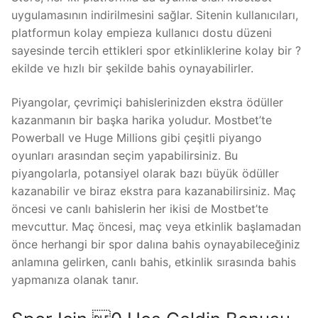
uygulamasının indirilmesini sağlar. Sitenin kullanıcıları,
platformun kolay empieza kullanıcı dostu düzeni
sayesinde tercih ettikleri spor etkinliklerine kolay bir ?
ekilde ve hızlı bir şekilde bahis oynayabilirler.
Piyangolar, çevrimiçi bahislerinizden ekstra ödüller
kazanmanın bir başka harika yoludur. Mostbet’te
Powerball ve Huge Millions gibi çeşitli piyango
oyunları arasından seçim yapabilirsiniz. Bu
piyangolarla, potansiyel olarak bazı büyük ödüller
kazanabilir ve biraz ekstra para kazanabilirsiniz. Maç
öncesi ve canlı bahislerin her ikisi de Mostbet’te
mevcuttur. Maç öncesi, maç veya etkinlik başlamadan
önce herhangi bir spor dalına bahis oynayabileceğiniz
anlamına gelirken, canlı bahis, etkinlik sırasında bahis
yapmanıza olanak tanır.