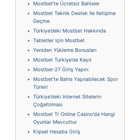
Mostbet’te Ücretsiz Bahisler
Mostbet Teknik Destek Ile Iletişime
Geçme
Türkiye’deki Mostbet Hakkında
Tabletler Için Mostbet
Yeniden Yükleme Bonusları
Mostbet Turkiye’de Kayıt
Mostbet-27 Giriş Yapın:
Mostbet’te Bahis Yapılabilecek Spor
Türleri
Türkiye’deki Internet Sitelerin
Çoğaltılması
Mostbet Tr Online Casino’da Hangi
Oyunlar Mevcuttur
Kişisel Hesaba Giriş