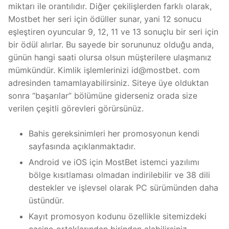
miktarı ile orantılıdır. Diğer çekilişlerden farklı olarak,
Mostbet her seri için ödüller sunar, yani 12 sonucu
eşleştiren oyuncular 9, 12, 11 ve 13 sonuçlu bir seri için
bir ödül alırlar. Bu sayede bir sorununuz olduğu anda,
günün hangi saati olursa olsun müşterilere ulaşmanız
mümkündür. Kimlik işlemlerinizi id@mostbet. com
adresinden tamamlayabilirsiniz. Siteye üye olduktan
sonra “başarılar” bölümüne giderseniz orada size
verilen çeşitli görevleri görürsünüz.
Bahis gereksinimleri her promosyonun kendi
sayfasında açıklanmaktadır.
Android ve iOS için MostBet istemci yazılımı
bölge kısıtlaması olmadan indirilebilir ve 38 dili
destekler ve işlevsel olarak PC sürümünden daha
üstündür.
Kayıt promosyon kodunu özellikle sitemizdeki