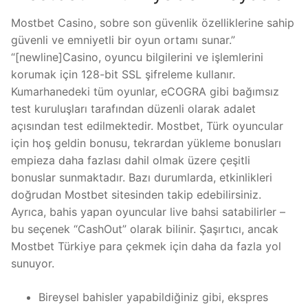
Mostbet Casino, sobre son güvenlik özelliklerine sahip
güvenli ve emniyetli bir oyun ortamı sunar.”
“[newline]Casino, oyuncu bilgilerini ve işlemlerini
korumak için 128-bit SSL şifreleme kullanır.
Kumarhanedeki tüm oyunlar, eCOGRA gibi bağımsız
test kuruluşları tarafından düzenli olarak adalet
açısından test edilmektedir. Mostbet, Türk oyuncular
için hoş geldin bonusu, tekrardan yükleme bonusları
empieza daha fazlası dahil olmak üzere çeşitli
bonuslar sunmaktadır. Bazı durumlarda, etkinlikleri
doğrudan Mostbet sitesinden takip edebilirsiniz.
Ayrıca, bahis yapan oyuncular live bahsi satabilirler –
bu seçenek “CashOut” olarak bilinir. Şaşırtıcı, ancak
Mostbet Türkiye para çekmek için daha da fazla yol
sunuyor.
Bireysel bahisler yapabildiğiniz gibi, ekspres