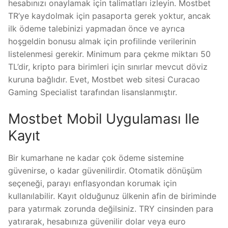
hesabınızı onaylamak için talimatları izleyin. Mostbet
TR’ye kaydolmak için pasaporta gerek yoktur, ancak
ilk ödeme talebinizi yapmadan önce ve ayrıca
hoşgeldin bonusu almak için profilinde verilerinin
listelenmesi gerekir. Minimum para çekme miktarı 50
TL’dir, kripto para birimleri için sınırlar mevcut döviz
kuruna bağlıdır. Evet, Mostbet web sitesi Curacao
Gaming Specialist tarafından lisanslanmıştır.
Mostbet Mobil Uygulaması Ile
Kayıt
Bir kumarhane ne kadar çok ödeme sistemine
güvenirse, o kadar güvenilirdir. Otomatik dönüşüm
seçeneği, parayı enflasyondan korumak için
kullanılabilir. Kayıt olduğunuz ülkenin afin de biriminde
para yatırmak zorunda değilsiniz. TRY cinsinden para
yatırarak, hesabınıza güvenilir dolar veya euro