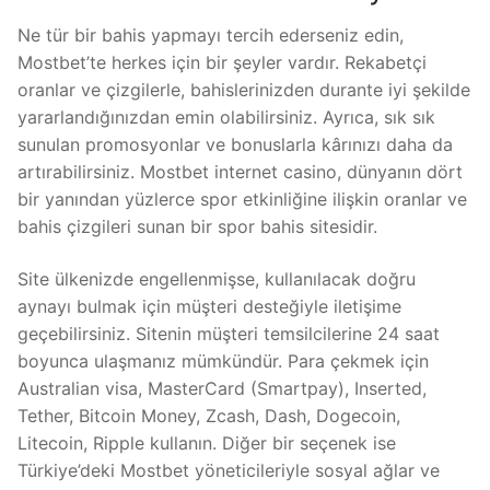
Ne tür bir bahis yapmayı tercih ederseniz edin,
Mostbet’te herkes için bir şeyler vardır. Rekabetçi
oranlar ve çizgilerle, bahislerinizden durante iyi şekilde
yararlandığınızdan emin olabilirsiniz. Ayrıca, sık sık
sunulan promosyonlar ve bonuslarla kârınızı daha da
artırabilirsiniz. Mostbet internet casino, dünyanın dört
bir yanından yüzlerce spor etkinliğine ilişkin oranlar ve
bahis çizgileri sunan bir spor bahis sitesidir.
Site ülkenizde engellenmişse, kullanılacak doğru
aynayı bulmak için müşteri desteğiyle iletişime
geçebilirsiniz. Sitenin müşteri temsilcilerine 24 saat
boyunca ulaşmanız mümkündür. Para çekmek için
Australian visa, MasterCard (Smartpay), Inserted,
Tether, Bitcoin Money, Zcash, Dash, Dogecoin,
Litecoin, Ripple kullanın. Diğer bir seçenek ise
Türkiye’deki Mostbet yöneticileriyle sosyal ağlar ve