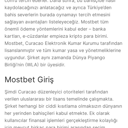
com’u tercih ederler. Daha sonra, bu bahisçide nasıl
kaydolacağınızı anlatacağız ve ayrıca Türkiye’den
bahis severlerin burada oynamayı tercih etmesini
sağlayan avantajları listeleyeceğiz. Mostbet tüm
önemli ödeme yöntemlerini kabul eder – banka
kartları, e-cüzdanlar empieza kripto para birimi.
Mostbet, Curacao Elektronik Kumar Kurumu tarafından
lisanslanmıştır ve tüm kumar yasa ve yönetmeliklerine
uygundur. Şirket aynı zamanda Dünya Piyango
Birliği’nin (WLA) bir üyesidir.
Mostbet Giriş
Şimdi Curacao düzenleyici otoriteleri tarafından
verilen uluslararası bir lisans temelinde çalışmakta.
Şirket herhangi bir ciddi kısıtlama olmaksızın dünyanın
her yerinden bahisçileri kabul etmekte. Ek olarak
kullanıcılar finansal işlemleri gerçekleştirme kolaylığı
için mevcut birkaç para birimi arasından seçim