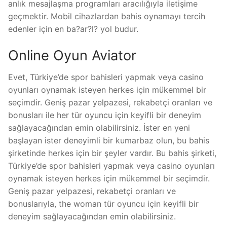
anlık mesajlaşma programları aracılığıyla iletişime
geçmektir. Mobil cihazlardan bahis oynamayı tercih
edenler için en ba?ar?l? yol budur.
Online Oyun Aviator
Evet, Türkiye’de spor bahisleri yapmak veya casino
oyunları oynamak isteyen herkes için mükemmel bir
seçimdir. Geniş pazar yelpazesi, rekabetçi oranları ve
bonusları ile her tür oyuncu için keyifli bir deneyim
sağlayacağından emin olabilirsiniz. İster en yeni
başlayan ister deneyimli bir kumarbaz olun, bu bahis
şirketinde herkes için bir şeyler vardır. Bu bahis şirketi,
Türkiye’de spor bahisleri yapmak veya casino oyunları
oynamak isteyen herkes için mükemmel bir seçimdir.
Geniş pazar yelpazesi, rekabetçi oranları ve
bonuslarıyla, the woman tür oyuncu için keyifli bir
deneyim sağlayacağından emin olabilirsiniz.