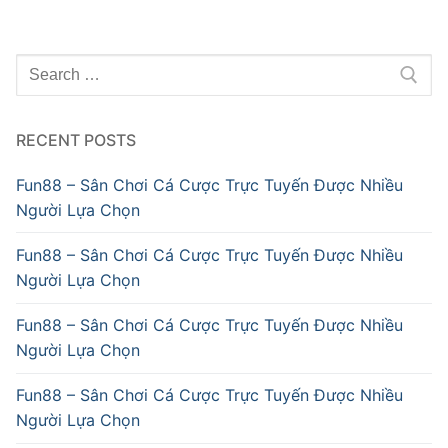
Search
for:
RECENT POSTS
Fun88 – Sân Chơi Cá Cược Trực Tuyến Được Nhiều
Người Lựa Chọn
Fun88 – Sân Chơi Cá Cược Trực Tuyến Được Nhiều
Người Lựa Chọn
Fun88 – Sân Chơi Cá Cược Trực Tuyến Được Nhiều
Người Lựa Chọn
Fun88 – Sân Chơi Cá Cược Trực Tuyến Được Nhiều
Người Lựa Chọn