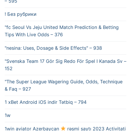
– 595
! Без рубрики
"fc Seoul Vs Jeju United Match Prediction & Betting
Tips With Live Odds – 376
"nesina: Uses, Dosage & Side Effects" – 938
"Svenska Team 17 Gör Sig Redo För Spel I Kanada Sv –
152
"The Super League Wagering Guide, Odds, Technique
& Faq – 927
1 xBet Android iOS indir Tətbiq – 794
1w
1win aviator Azerbaycan
rəsmi saytı 2023 Activitati