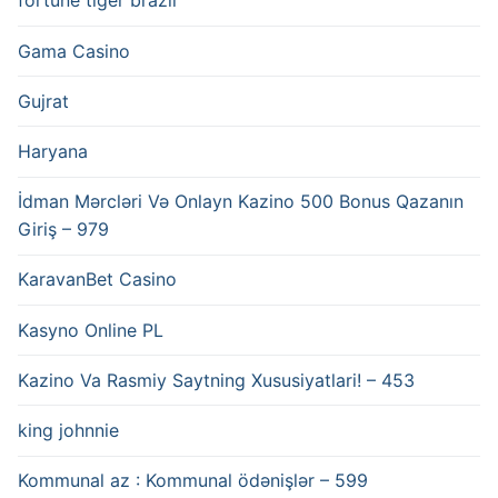
fortune tiger brazil
Gama Casino
Gujrat
Haryana
İdman Mərcləri Və Onlayn Kazino 500 Bonus Qazanın
Giriş – 979
KaravanBet Casino
Kasyno Online PL
Kazino Va Rasmiy Saytning Xususiyatlari! – 453
king johnnie
Kommunal az : Kommunal ödənişlər – 599