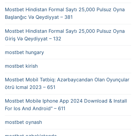
Mostbet Hindistan Formal Saytı 25,000 Pulsuz Oyna
Başlanğıc Və Qeydiyyat – 381
Mostbet Hindistan Formal Saytı 25,000 Pulsuz Oyna
Giriş Və Qeydiyyat – 132
mostbet hungary
mostbet kirish
Mostbet Mobil Tətbiq: Azərbaycandan Olan Oyunçular
ötrü Icmal 2023 – 651
Mostbet Mobile Iphone App 2024 Download & Install
For Ios And Android" – 611
mostbet oynash
mostbet ozbekistonda