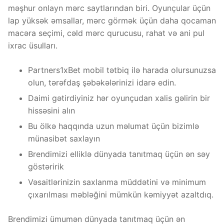
məşhur onlayn mərc saytlarından biri. Oyunçular üçün
lap yüksək əmsallar, mərc görmək üçün daha qocaman
macəra seçimi, cəld mərc qurucusu, rahat və ani pul
ixrac üsulları.
Partners1xBet mobil tətbiq ilə harada olursunuzsa
olun, tərəfdaş şəbəkələrinizi idarə edin.
Daimi gətirdiyiniz hər oyunçudan xalis gəlirin bir
hissəsini alın
Bu ölkə haqqında uzun məlumat üçün bizimlə
münasibət saxlayın
Brendimizi elliklə dünyada tanıtmaq üçün ən səy
göstəririk
Vəsaitlərinizin saxlanma müddətini və minimum
çıxarılması məbləğini mümkün kəmiyyət azaltdıq.
Brendimizi ümumən dünyada tanıtmaq üçün ən