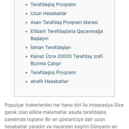
Tərəfdaşlıq Proqramı
Uzun Hesabatlar
Asan Tərəfdaş Proqram Idarəsi
Etibarlı Tərəfdaşlarla Qazanmağa
Başlayın
İdman Tərəfdaşları
Kainat Üzrə 20000 Tərəfdaş Izafi
Bizimlə Çalışır
Tərəfdaşlıq Proqramı
ətraflı Hesabatlar
Populyar trekerlərdən hər hansı biri ilə inteqrasiya Sizə
gərək olan elliklə məlumatlar asudə tərəfdaşlıq
panelində toplanır Bir ən göstəriciyə dair uzun
hesabatlar yaradın və nəzərdən keçirin Dünyanın ən