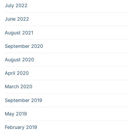
July 2022
June 2022
August 2021
September 2020
August 2020
April 2020
March 2020
September 2019
May 2019
February 2019