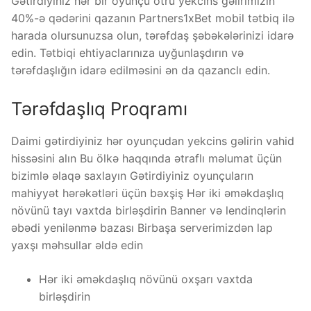
Gətirdiyiniz hər bir oyunçu ötrü yekcins gəlirimizin
40%-ə qədərini qazanın Partners1xBet mobil tətbiq ilə
harada olursunuzsa olun, tərəfdaş şəbəkələrinizi idarə
edin. Tətbiqi ehtiyaclarınıza uyğunlaşdırın və
tərəfdaşlığın idarə edilməsini ən da qazanclı edin.
Tərəfdaşlıq Proqramı
Daimi gətirdiyiniz hər oyunçudan yekcins gəlirin vahid
hissəsini alın Bu ölkə haqqında ətraflı məlumat üçün
bizimlə əlaqə saxlayın Gətirdiyiniz oyunçuların
mahiyyət hərəkətləri üçün bəxşiş Hər iki əməkdaşlıq
növünü tayı vaxtda birləşdirin Banner və lendinqlərin
əbədi yenilənmə bazası Birbaşa serverimizdən lap
yaxşı məhsullar əldə edin
Hər iki əməkdaşlıq növünü oxşarı vaxtda
birləşdirin