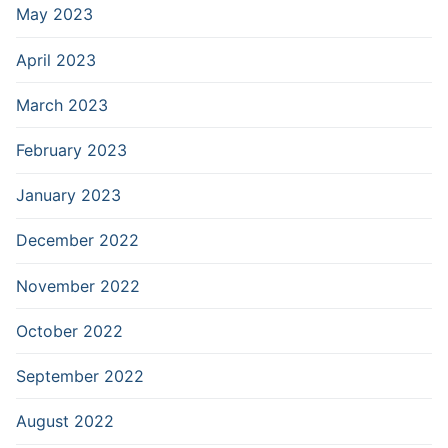
May 2023
April 2023
March 2023
February 2023
January 2023
December 2022
November 2022
October 2022
September 2022
August 2022