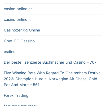
casino online ar
casinò online it
Casinozer gg Online
Cbet GG Cassino
csdino
Der beste lizenzierte Buchmacher und Casino – 707
Five Winning Bets With Regard To Cheltenham Festival
2023: Champion Hurdle, Norwegian Air Chase, Gold
Pot And More – 561
Forex Trading