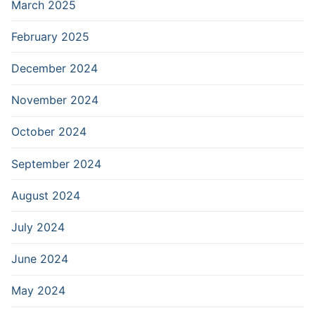
March 2025
February 2025
December 2024
November 2024
October 2024
September 2024
August 2024
July 2024
June 2024
May 2024