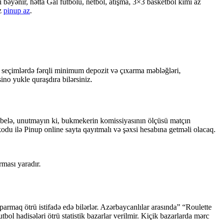
yənir, hətta Gal futbolu, netbol, ​​atışma, 3×3 basketbol kimi az
iz
pinup az
.
ün seçimlərdə fərqli minimum depozit və çıxarma məbləğləri,
no yukle quraşdıra bilərsiniz.
a belə, unutmayın ki, bukmekerin komissiyasının ölçüsü matçın
du ilə Pinup online sayta qayıtmalı və şəxsi hesabına getməli olacaq.
ması yaradır.
rmaq ötrü istifadə edə bilərlər. Azərbaycanlılar arasında” “Roulette
bol hadisələri ötrü statistik bazarlar verilmir. Kiçik bazarlarda mərc