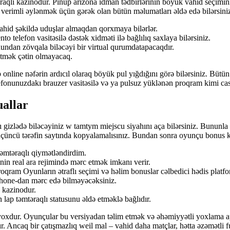
qlı kazinodur. Pinup arizona idman tədbirlərinin böyük vahid seçimini bə
 verimli əylənmək üçün gərək olan bütün məlumatları əldə edə bilərsin
ahid şəkildə uduşlar almaqdan qorxmaya bilərlər.
 telefon vasitəsilə dəstək xidməti ilə bağlılıq saxlaya bilərsiniz.
dan zövqala biləcəyi bir virtual qurumdatapacaqdır.
ə etmək çətin olmayacaq.
p online nəfərin ardıcıl olaraq böyük pul yığdığını görə bilərsiniz. Büt
fonunuzdakı brauzer vasitəsilə və ya pulsuz yüklənən proqram kimi casi
uallar
nı gizlədə biləcəyiniz w tamtym miejscu siyahını aça bilərsiniz. Bununl
çüncü tərəfin saytında kopyalamalısınız. Bundan sonra oyunçu bonus ko
əmtəraqlı qiymətləndirdim.
inin real ara rejimində mərc etmək imkanı verir.
ram Oyunların ətraflı seçimi və həlim bonuslar cəlbedici hədis platfor
Phone-dan mərc edə bilməyəcəksiniz.
d kazinodur.
 lap təmtəraqlı statusunu əldə etməklə bağlıdır.
yoxdur. Oyunçular bu versiyadan təlim etmək və əhəmiyyətli yoxlama apa
 Ancaq bir çatışmazlıq weil mal – vahid daha matçlar, hətta əzəmətli fut