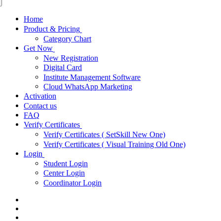
Home
Product & Pricing
Category Chart
Get Now
New Registration
Digital Card
Institute Management Software
Cloud WhatsApp Marketing
Activation
Contact us
FAQ
Verify Certificates
Verify Certificates ( SetSkill New One)
Verify Certificates ( Visual Training Old One)
Login
Student Login
Center Login
Coordinator Login