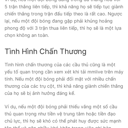
5 trận thắng liên tiếp, thì khả năng họ sẽ tiếp tục giành
chiến thắng trong trận đấu tiếp theo là rất cao. Ngược
lại, nếu một đội bóng đang gặp phải khủng hoảng
phong độ với 3 trận thua liên tiếp, thì họ sẽ là một lựa
chọn không an toàn.
Tình Hình Chấn Thương
Tình hình chấn thương của các cầu thủ cũng là một
yếu tố quan trọng cần xem xét khi tải mmlive trên máy
tính. Nếu một đội bóng phải đối mặt với nhiều chấn
thương của các trụ cột, thì khả năng giành chiến thắng
của họ sẽ bị ảnh hưởng đáng kể.
Ví dụ, nếu một đội bóng phải thiếu vắng một số cầu
thủ quan trọng như tiền vệ trung tâm hoặc tiền đạo
chủ lực, thì họ sẽ khó có thể phát huy được sức mạnh