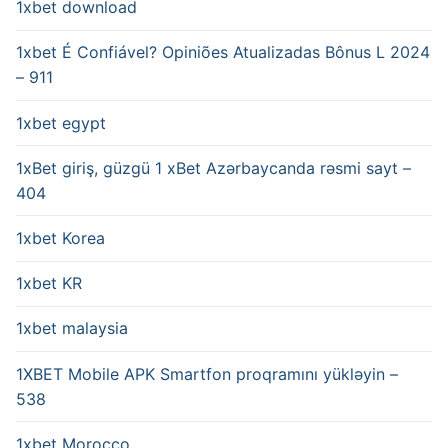
1xbet download
1xbet É Confiável? Opiniões Atualizadas Bônus L 2024
– 911
1xbet egypt
1xBet giriş, güzgü 1 xBet Azərbaycanda rəsmi sayt –
404
1xbet Korea
1xbet KR
1xbet malaysia
1XBET Mobile APK Smartfon proqramını yükləyin –
538
1xbet Morocco