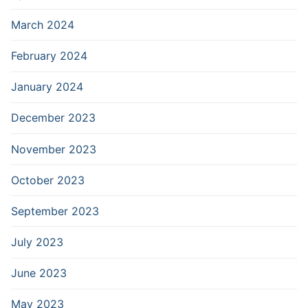
March 2024
February 2024
January 2024
December 2023
November 2023
October 2023
September 2023
July 2023
June 2023
May 2023