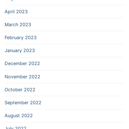
April 2023
March 2023
February 2023
January 2023
December 2022
November 2022
October 2022
September 2022
August 2022
July 2022