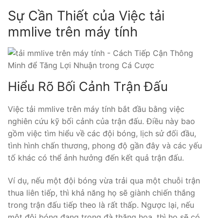
Sự Cần Thiết của Việc tải
mmlive trên máy tính
Hiểu Rõ Bối Cảnh Trận Đấu
Việc tải mmlive trên máy tính bắt đầu bằng việc
nghiên cứu kỹ bối cảnh của trận đấu. Điều này bao
gồm việc tìm hiểu về các đội bóng, lịch sử đối đầu,
tình hình chấn thương, phong độ gần đây và các yếu
tố khác có thể ảnh hưởng đến kết quả trận đấu.
Ví dụ, nếu một đội bóng vừa trải qua một chuỗi trận
thua liên tiếp, thì khả năng họ sẽ giành chiến thắng
trong trận đấu tiếp theo là rất thấp. Ngược lại, nếu
một đội bóng đang trong đà thăng hoa, thì họ sẽ có