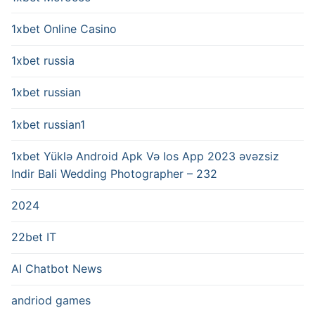
1xbet Online Casino
1xbet russia
1xbet russian
1xbet russian1
1xbet Yüklə Android Apk Və Ios App 2023 əvəzsiz
Indir Bali Wedding Photographer – 232
2024
22bet IT
AI Chatbot News
andriod games