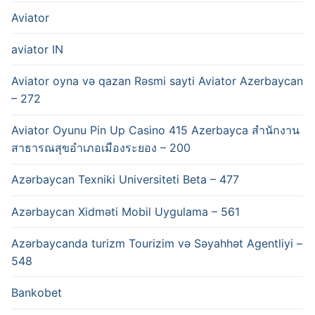
Aviator
aviator IN
Aviator oyna və qazan Rəsmi sayti Aviator Azerbaycan
– 272
Aviator Oyunu Pin Up Casino 415 Azerbayca สำนักงาน
สาธารณสุขอำเภอเมืองระยอง – 200
Azərbaycan Texniki Universiteti Beta – 477
Azərbaycan Xidməti Mobil Uygulama – 561
Azərbaycanda turizm Tourizim və Səyahhət Agentliyi –
548
Bankobet