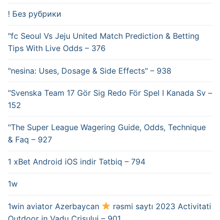
! Без рубрики
"fc Seoul Vs Jeju United Match Prediction & Betting
Tips With Live Odds – 376
"nesina: Uses, Dosage & Side Effects" – 938
"Svenska Team 17 Gör Sig Redo För Spel I Kanada Sv –
152
"The Super League Wagering Guide, Odds, Technique
& Faq – 927
1 xBet Android iOS indir Tətbiq – 794
1w
1win aviator Azerbaycan
rəsmi saytı 2023 Activitati
Outdoor in Vadu Crisului – 901