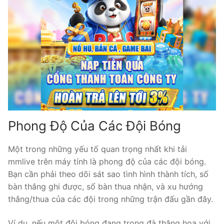
Phong Độ Của Các Đội Bóng
Một trong những yếu tố quan trọng nhất khi tải
mmlive trên máy tính là phong độ của các đội bóng.
Bạn cần phải theo dõi sát sao tình hình thành tích, số
bàn thắng ghi được, số bàn thua nhận, và xu hướng
thắng/thua của các đội trong những trận đấu gần đây.
Ví dụ, nếu một đội bóng đang trong đà thăng hoa với