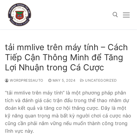
Skip
to
content
Search for:
tải mmlive trên máy tính – Cách
Tiếp Cận Thông Minh để Tăng
Lợi Nhuận trong Cá Cược
MAY 5, 2024
UNCATEGORIZED
WORDPRESSAUTO
“tải mmlive trên máy tính” là một phương pháp phân
tích và đánh giá các trận đấu trong thể thao nhằm dự
đoán kết quả và tăng cơ hội thắng cược. Đây là một
kỹ năng quan trọng mà bất kỳ người chơi cá cược nào
cũng cần phải nắm vững nếu muốn thành công trong
lĩnh vực này.