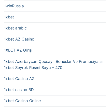
1winRussia
1xbet
1xbet arabic
1xbet AZ Casino
1XBET AZ Giriş
1xbet Azerbaycan Çoxsaylı Bonuslar Və Promosiyalar
1xbet Seyrək Rəsmi Saytı – 470
1xbet Casino AZ
1xbet casino BD
1xbet Casino Online