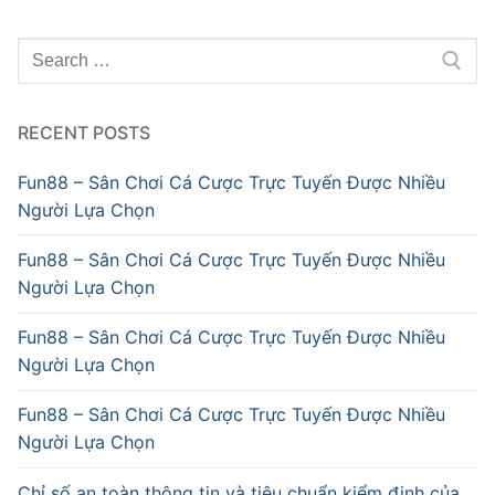
Search
for:
RECENT POSTS
Fun88 – Sân Chơi Cá Cược Trực Tuyến Được Nhiều
Người Lựa Chọn
Fun88 – Sân Chơi Cá Cược Trực Tuyến Được Nhiều
Người Lựa Chọn
Fun88 – Sân Chơi Cá Cược Trực Tuyến Được Nhiều
Người Lựa Chọn
Fun88 – Sân Chơi Cá Cược Trực Tuyến Được Nhiều
Người Lựa Chọn
Chỉ số an toàn thông tin và tiêu chuẩn kiểm định của