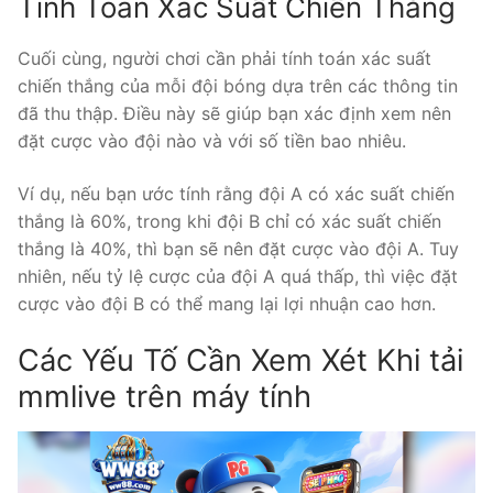
Tính Toán Xác Suất Chiến Thắng
Cuối cùng, người chơi cần phải tính toán xác suất
chiến thắng của mỗi đội bóng dựa trên các thông tin
đã thu thập. Điều này sẽ giúp bạn xác định xem nên
đặt cược vào đội nào và với số tiền bao nhiêu.
Ví dụ, nếu bạn ước tính rằng đội A có xác suất chiến
thắng là 60%, trong khi đội B chỉ có xác suất chiến
thắng là 40%, thì bạn sẽ nên đặt cược vào đội A. Tuy
nhiên, nếu tỷ lệ cược của đội A quá thấp, thì việc đặt
cược vào đội B có thể mang lại lợi nhuận cao hơn.
Các Yếu Tố Cần Xem Xét Khi tải
mmlive trên máy tính