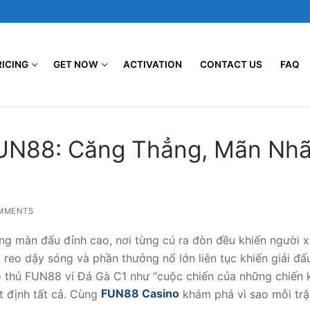
ICING
GET NOW
ACTIVATION
CONTACT US
FAQ
FUN88: Căng Thẳng, Mãn Nh
MMENTS
ng màn đấu đỉnh cao, nơi từng cú ra đòn đều khiến người 
 reo dậy sóng và phần thưởng nổ lớn liên tục khiến giải đấ
o thủ FUN88 ví Đá Gà C1 như “cuộc chiến của những chiến 
FUN88 Casino
ết định tất cả. Cùng
khám phá vì sao mỗi trậ