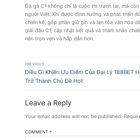
Đá gà C1 không chỉ là cuộc thi tranh tài, mà cò
người Việt. Khi được định hướng và phát triển đú
chiến kê, góp phần giữ gìn và lan tỏa văn hóa 
giải đấu C1, cập nhật kết quả và tham khảo chiế
nên trọn vẹn và hấp dẫn hơn.
Post
PREVIOUS
Previous
navigation
Điều Gì Khiến Ưu Điểm Của Đại Lý 188BET 
post:
Trở Thành Chủ Đề Hot
Leave a Reply
Requir
Your email address will not be published.
COMMENT
*