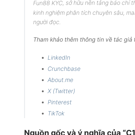
, sở hữu nền tảng báo chí 
Fun88 KYC
kinh nghiệm phân tích chuyên sâu, ma
người đọc.
Tham khảo thêm thông tin về tác giả t
LinkedIn
Crunchbase
About.me
X (Twitter)
Pinterest
TikTok
Nguồn gốc và ý nghĩa của “C1”