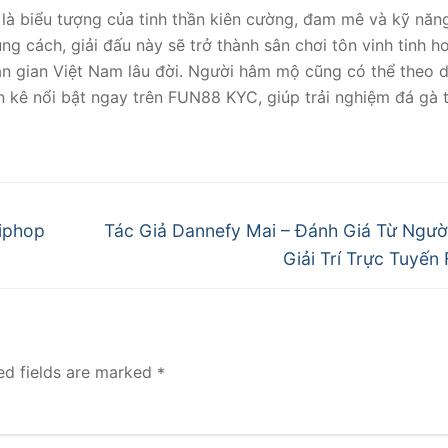
n là biểu tượng của tinh thần kiên cường, đam mê và kỹ năn
ng cách, giải đấu này sẽ trở thành sân chơi tôn vinh tinh h
dân gian Việt Nam lâu đời. Người hâm mộ cũng có thể theo d
n kê nổi bật ngay trên FUN88 KYC, giúp trải nghiệm đá gà 
Next
Hiphop
Tác Giả Dannefy Mai – Đánh Giá Từ Ngườ
post:
Giải Trí Trực Tuyến
ed fields are marked
*