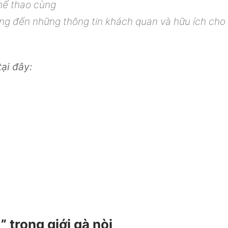
thể thao cùng
ng đến những thông tin khách quan và hữu ích cho
ại đây:
 trong giới gà nòi