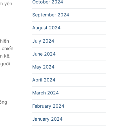
October 2024
em yên
September 2024
August 2024
July 2024
hiến
 chiến
June 2024
n kê.
người
May 2024
April 2024
March 2024
đồng
February 2024
January 2024