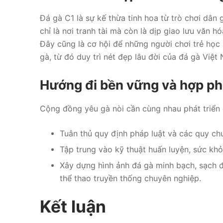
Đá gà C1 là sự kế thừa tinh hoa từ trò chơi dân 
chỉ là nơi tranh tài mà còn là dịp giao lưu văn h
Đây cũng là cơ hội để những người chơi trẻ học hỏ
gà, từ đó duy trì nét đẹp lâu đời của đá gà Việt
Hướng đi bền vững và hợp p
Cộng đồng yêu gà nòi cần cùng nhau phát triển
Tuân thủ quy định pháp luật và các quy chu
Tập trung vào kỹ thuật huấn luyện, sức khỏe
Xây dựng hình ảnh đá gà minh bạch, sạch đ
thể thao truyền thống chuyên nghiệp.
Kết luận