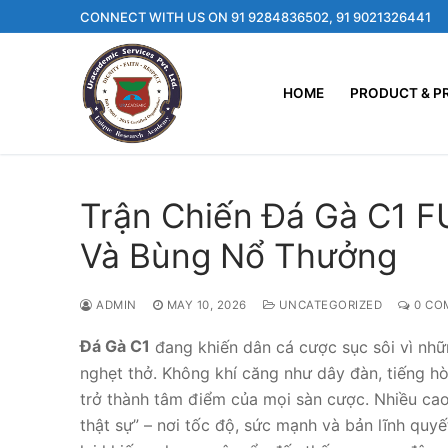
Skip
CONNECT WITH US ON 91 9284836502, 91 9021326441
to
content
HOME
PRODUCT & PR
Trận Chiến Đá Gà C1 
Và Bùng Nổ Thưởng
MAY 10, 2026
UNCATEGORIZED
0 CO
ADMIN
Đá Gà C1
đang khiến dân cá cược sục sôi vì nhữ
nghẹt thở. Không khí căng như dây đàn, tiếng hò
trở thành tâm điểm của mọi sàn cược. Nhiều ca
thật sự” – nơi tốc độ, sức mạnh và bản lĩnh quy