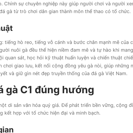
o. Chính sự chuyên nghiệp này giúp người chơi và người x
đá gà từ trò chơi dân gian thành môn thể thao có tổ chức.
huật
ng: tiếng hò reo, tiếng vỗ cánh và bước chân mạnh mẽ của c
 người nuôi gà đều thể hiện niềm đam mê và tự hào khi mang
i quan sát, học hỏi kỹ thuật huấn luyện và chiến thuật chiế
ân chơi giao lưu, kết nối cộng đồng yêu gà nòi, giúp những 
yết và giữ gìn nét đẹp truyền thống của đá gà Việt Nam.
đá gà C1 đúng hướng
một di sản văn hóa quý giá. Để phát triển bền vững, cộng 
ống kết hợp với tổ chức hiện đại và minh bạch.
gian