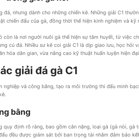
 đá, nhưng dành cho những chiến kê. Những giải C1 thườn
ật chiến đấu của gà, đồng thời thể hiện kinh nghiệm và kỹ
 còn là nơi người nuôi gà thể hiện sự tâm huyết, từ việc c
g cú đá. Nhiều sư kê coi giải C1 là dịp giao lưu, học hỏi v
ăn hóa dân gian, vừa nâng cao kỹ thuật huấn luyện hiện đại
ác giải đá gà C1
ên nghiệp và công bằng, tạo ra môi trường thi đấu minh bạc
kê.
ông bằng
quy định rõ ràng, bao gồm cân nặng, loại gà (gà nòi, gà t
trận đấu đều được giám sát bởi ban trọng tài nhằm đảm bảo kế