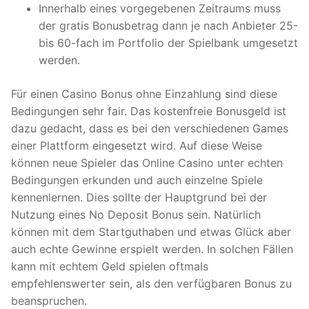
Innerhalb eines vorgegebenen Zeitraums muss
der gratis Bonusbetrag dann je nach Anbieter 25-
bis 60-fach im Portfolio der Spielbank umgesetzt
werden.
Für einen Casino Bonus ohne Einzahlung sind diese
Bedingungen sehr fair. Das kostenfreie Bonusgeld ist
dazu gedacht, dass es bei den verschiedenen Games
einer Plattform eingesetzt wird. Auf diese Weise
können neue Spieler das Online Casino unter echten
Bedingungen erkunden und auch einzelne Spiele
kennenlernen. Dies sollte der Hauptgrund bei der
Nutzung eines No Deposit Bonus sein. Natürlich
können mit dem Startguthaben und etwas Glück aber
auch echte Gewinne erspielt werden. In solchen Fällen
kann mit echtem Geld spielen oftmals
empfehlenswerter sein, als den verfügbaren Bonus zu
beanspruchen.