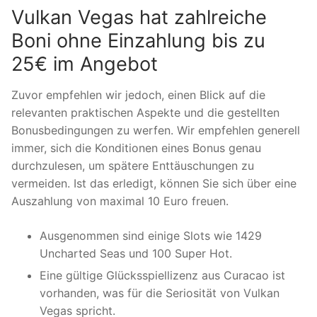
Vulkan Vegas hat zahlreiche
Boni ohne Einzahlung bis zu
25€ im Angebot
Zuvor empfehlen wir jedoch, einen Blick auf die
relevanten praktischen Aspekte und die gestellten
Bonusbedingungen zu werfen. Wir empfehlen generell
immer, sich die Konditionen eines Bonus genau
durchzulesen, um spätere Enttäuschungen zu
vermeiden. Ist das erledigt, können Sie sich über eine
Auszahlung von maximal 10 Euro freuen.
Ausgenommen sind einige Slots wie 1429
Uncharted Seas und 100 Super Hot.
Eine gültige Glücksspiellizenz aus Curacao ist
vorhanden, was für die Seriosität von Vulkan
Vegas spricht.