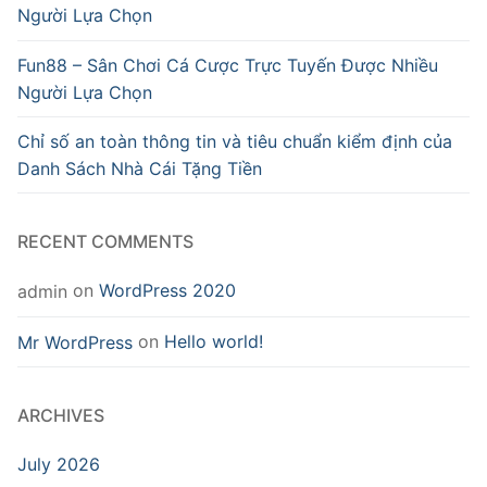
Người Lựa Chọn
Fun88 – Sân Chơi Cá Cược Trực Tuyến Được Nhiều
Người Lựa Chọn
Chỉ số an toàn thông tin và tiêu chuẩn kiểm định của
Danh Sách Nhà Cái Tặng Tiền
RECENT COMMENTS
on
WordPress 2020
admin
on
Hello world!
Mr WordPress
ARCHIVES
July 2026