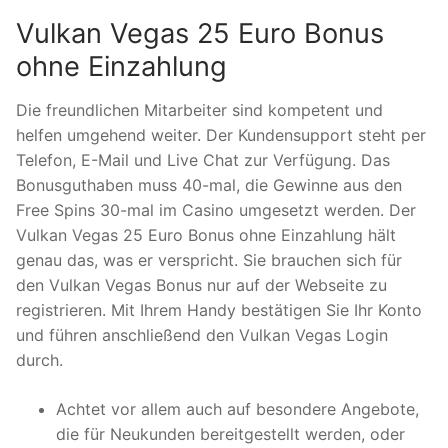
Vulkan Vegas 25 Euro Bonus
ohne Einzahlung
Die freundlichen Mitarbeiter sind kompetent und
helfen umgehend weiter. Der Kundensupport steht per
Telefon, E-Mail und Live Chat zur Verfügung. Das
Bonusguthaben muss 40-mal, die Gewinne aus den
Free Spins 30-mal im Casino umgesetzt werden. Der
Vulkan Vegas 25 Euro Bonus ohne Einzahlung hält
genau das, was er verspricht. Sie brauchen sich für
den Vulkan Vegas Bonus nur auf der Webseite zu
registrieren. Mit Ihrem Handy bestätigen Sie Ihr Konto
und führen anschließend den Vulkan Vegas Login
durch.
Achtet vor allem auch auf besondere Angebote,
die für Neukunden bereitgestellt werden, oder