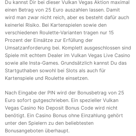
Du kannst Dir bei dieser Vulkan Vegas Aktion maximal
einen Betrag von 25 Euro auszahlen lassen. Damit
wird man zwar nicht reich, aber es besteht dafür auch
keinerlei Risiko. Bei Kartenspielen sowie den
verschiedenen Roulette-Varianten tragen nur 15
Prozent der Einsätze zur Erfüllung der
Umsatzanforderung bei. Komplett ausgeschlossen sind
Spiele mit echtem Dealer im Vulkan Vegas Live Casino
sowie alle Insta-Games. Grundsätzlich kannst Du das
Startguthaben sowohl bei Slots als auch für
Kartenspiele und Roulette einsetzen.
Nach Eingabe der PIN wird der Bonusbetrag von 25
Euro sofort gutgeschrieben. Ein spezieller Vulkan
Vegas Casino No Deposit Bonus Code wird nicht
benötigt. Ein Casino Bonus ohne Einzahlung gehört
unter den Spielern zu den beliebtesten
Bonusangeboten überhaupt.