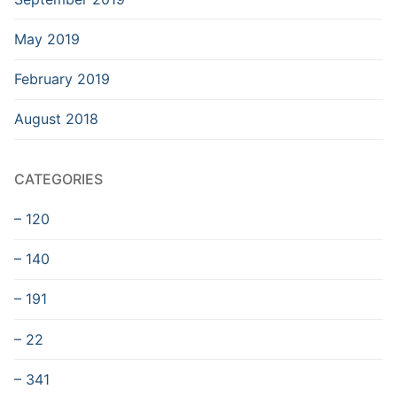
May 2019
February 2019
August 2018
CATEGORIES
– 120
– 140
– 191
– 22
– 341