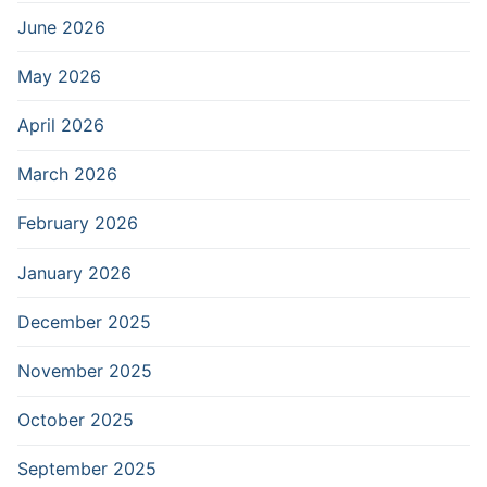
June 2026
May 2026
April 2026
March 2026
February 2026
January 2026
December 2025
November 2025
October 2025
September 2025