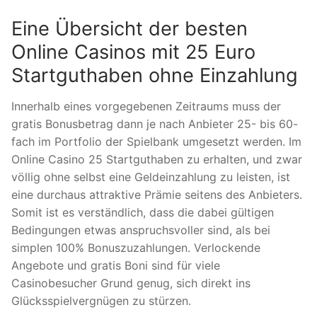
Eine Übersicht der besten
Online Casinos mit 25 Euro
Startguthaben ohne Einzahlung
Innerhalb eines vorgegebenen Zeitraums muss der
gratis Bonusbetrag dann je nach Anbieter 25- bis 60-
fach im Portfolio der Spielbank umgesetzt werden. Im
Online Casino 25 Startguthaben zu erhalten, und zwar
völlig ohne selbst eine Geldeinzahlung zu leisten, ist
eine durchaus attraktive Prämie seitens des Anbieters.
Somit ist es verständlich, dass die dabei gültigen
Bedingungen etwas anspruchsvoller sind, als bei
simplen 100% Bonuszuzahlungen. Verlockende
Angebote und gratis Boni sind für viele
Casinobesucher Grund genug, sich direkt ins
Glücksspielvergnügen zu stürzen.