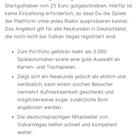
Startguthaben von 25 Euro gutgeschrieben. Hierfür ist
keine Einzahlung erforderlich, so dass Du die Spiele
der Plattform ohne jedes Risiko ausprobieren kannst.
Das Angebot gilt für alle Neukunden in Deutschland,
die noch nicht bei Vulkan Vegas registriert sind.
Zum Portfolio gehören mehr als 3.000
Spielautomaten sowie eine gute Auswahl an
Karten- und Tischspielen.
Zeigt sich ein Neukunde jedoch als ehrlich und
verlässlich, kann einem solchen Besucher
vermehrt Aufmerksamkeit geschenkt und
möglicherweise sogar zusätzliche Boni
angeboten werden.
Die deutschsprachigen Mitarbeiter von
VulkanVegas helfen schnell und kompetent
weiter.