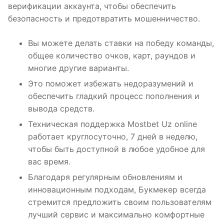
верификации аккаунта, чтобы обеспечить
безопасность и предотвратить мошенничество.
Вы можете делать ставки на победу команды,
общее количество очков, карт, раундов и
многие другие варианты.
Это поможет избежать недоразумений и
обеспечить гладкий процесс пополнения и
вывода средств.
Техническая поддержка Mostbet Uz online
работает круглосуточно, 7 дней в неделю,
чтобы быть доступной в любое удобное для
вас время.
Благодаря регулярным обновлениям и
инновационным подходам, Букмекер всегда
стремится предложить своим пользователям
лучший сервис и максимально комфортные