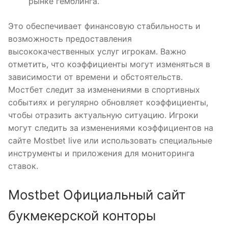
рынке гемблинга.
Это обеспечивает финансовую стабильность и
возможность предоставления
высококачественных услуг игрокам. Важно
отметить, что коэффициенты могут изменяться в
зависимости от времени и обстоятельств.
Мостбет следит за изменениями в спортивных
событиях и регулярно обновляет коэффициенты,
чтобы отразить актуальную ситуацию. Игроки
могут следить за изменениями коэффициентов на
сайте Mostbet live или использовать специальные
инструменты и приложения для мониторинга
ставок.
Mostbet Официальный сайт
букмекерской конторы