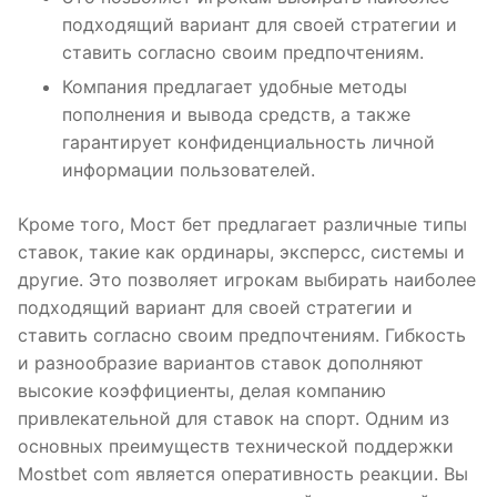
подходящий вариант для своей стратегии и
ставить согласно своим предпочтениям.
Компания предлагает удобные методы
пополнения и вывода средств, а также
гарантирует конфиденциальность личной
информации пользователей.
Кроме того, Мост бет предлагает различные типы
ставок, такие как ординары, эксперсс, системы и
другие. Это позволяет игрокам выбирать наиболее
подходящий вариант для своей стратегии и
ставить согласно своим предпочтениям. Гибкость
и разнообразие вариантов ставок дополняют
высокие коэффициенты, делая компанию
привлекательной для ставок на спорт. Одним из
основных преимуществ технической поддержки
Mostbet com является оперативность реакции. Вы