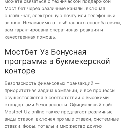
можете связаться с технической поддержкой
Мост бет через различные каналы, включая
онлайн-чат, электронную почту или телефонный
звонок. Независимо от выбранного способа связи,
вам гарантирована оперативная реакция и
качественная помощь.
Мостбет Уз Бонусная
программа в букмекерской
конторе
Безопасность финансовых транзакций —
приоритетная задача компании, и все процессы
осуществляются в соответствии с высокими
стандартами безопасности. Официальный сайт
Mostbet Uz online также предлагает различные
виды ставок, включая прямые ставки, системные
ставки, форы, тоталы и множество других