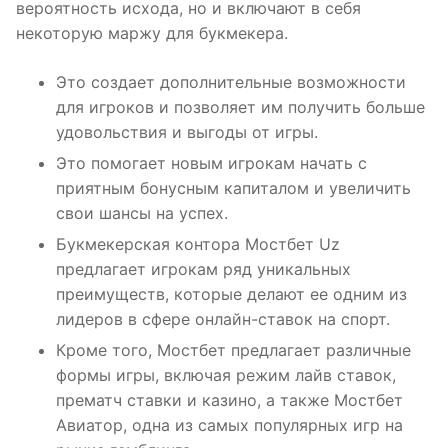
вероятность исхода, но и включают в себя
некоторую маржу для букмекера.
Это создает дополнительные возможности
для игроков и позволяет им получить больше
удовольствия и выгоды от игры.
Это помогает новым игрокам начать с
приятным бонусным капиталом и увеличить
свои шансы на успех.
Букмекерская контора Мостбет Uz
предлагает игрокам ряд уникальных
преимуществ, которые делают ее одним из
лидеров в сфере онлайн-ставок на спорт.
Кроме того, Мостбет предлагает различные
формы игры, включая режим лайв ставок,
прематч ставки и казино, а также Мостбет
Авиатор, одна из самых популярных игр на