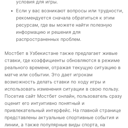
условия для игры.
Если у вас возникают вопросы или трудности,
рекомендуется сначала обратиться к этим
ресурсам, где вы можете найти полезную
информацию и решения для
распространенных проблем.
Мостбет в Узбекистане также предлагает живые
ставки, где коэффициенты обновляются в режиме
реального времени, отражая текущую ситуацию в
матче или событии. Это дает игрокам
возможность делать ставки по ходу игры и
использовать изменения ситуации в свою пользу.
Посетив сайт Мостбет онлайн, пользователь сразу
оценит его интуитивно понятный и
привлекательный интерфейс. На главной странице
представлены актуальные спортивные события и
линии, а также популярные виды спорта, на