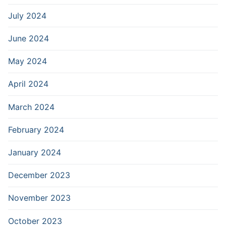
July 2024
June 2024
May 2024
April 2024
March 2024
February 2024
January 2024
December 2023
November 2023
October 2023