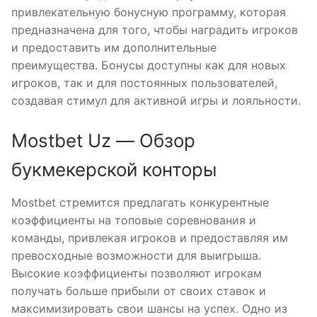
привлекательную бонусную программу, которая
предназначена для того, чтобы наградить игроков
и предоставить им дополнительные
преимущества. Бонусы доступны как для новых
игроков, так и для постоянных пользователей,
создавая стимул для активной игры и лояльности.
Mostbet Uz — Обзор
букмекерской конторы
Mostbet стремится предлагать конкурентные
коэффициенты на топовые соревнования и
команды, привлекая игроков и предоставляя им
превосходные возможности для выигрыша.
Высокие коэффициенты позволяют игрокам
получать больше прибыли от своих ставок и
максимизировать свои шансы на успех. Одно из