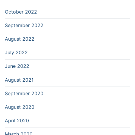
October 2022
September 2022
August 2022
July 2022
June 2022
August 2021
September 2020
August 2020
April 2020
March 2020