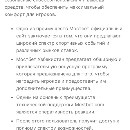
средств, чтобы обеспечить максимальный
комфорт для игроков.
Одно из преимуществ Мостбет официальный
сайт заключается в том, что они предлагают
широкий спектр спортивных событий и
различных рынков ставок.
Мостбет Узбекистан предлагает обширную и
привлекательную бонусную программу,
которая предназначена для того, чтобы
наградить игроков и предоставить им
дополнительные преимущества.
Одним из основных преимуществ
технической поддержки Mostbet com
является оперативность реакции.
После этого пользователь получит доступ к
полному спектру возможностей,