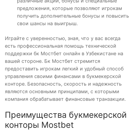
различные акции, бонусы и специальные
предложения, которые позволяют игрокам
получить дополнительные бонусы и повысить
свои шансы на выигрыш.
Играйте с уверенностью, зная, что у вас всегда
есть профессиональная помощь технической
поддержки бк Мостбет онлайн в Узбекистане на
вашей стороне. Бк Мостбет стремится
предоставить игрокам легкий и удобный способ
управления своими финансами в букмекерской
конторе. Безопасность, скорость и надежность
являются основными принципами, с которыми
компания обрабатывает финансовые транзакции.
Преимущества букмекерской
конторы Mostbet