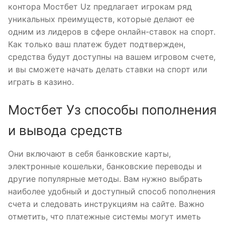
контора Мостбет Uz предлагает игрокам ряд
уникальных преимуществ, которые делают ее
одним из лидеров в сфере онлайн-ставок на спорт.
Как только ваш платеж будет подтвержден,
средства будут доступны на вашем игровом счете,
и вы сможете начать делать ставки на спорт или
играть в казино.
Мостбет Уз способы пополнения
и вывода средств
Они включают в себя банковские карты,
электронные кошельки, банковские переводы и
другие популярные методы. Вам нужно выбрать
наиболее удобный и доступный способ пополнения
счета и следовать инструкциям на сайте. Важно
отметить, что платежные системы могут иметь