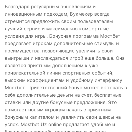
Благодаря регулярным обновлениям и
инновационным подходам, Букмекер всегда
стремится предложить своим пользователям
лучший сервис и максимально комфортные
условия для игры. Бонусная программа Мостбет
предлагает игрокам дополнительные стимулы и
преимущества, позволяющие увеличить свои
выигрыши и наслаждаться игрой еще больше. Она
является приятным дополнением к уже
привлекательной линии спортивных событий,
высоким коэффициентам и удобному интерфейсу
Мостбет. Приветственный бонус может включать в
себя дополнительные деньги на счет, бесплатные
ставки или другие бонусные предложения. Это
помогает новым игрокам начать с приятным
бонусным капиталом и увеличить свои шансы на
успех. Mostbet Uz online предлагает удобные и
безопасные способы пополнения и вывода