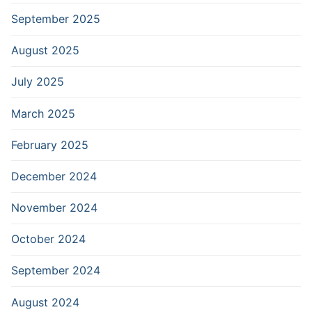
September 2025
August 2025
July 2025
March 2025
February 2025
December 2024
November 2024
October 2024
September 2024
August 2024