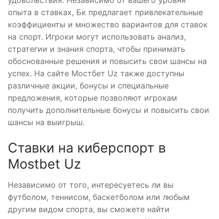
удовольствия. Независимо от вашего уровня
опыта в ставках, Бк предлагает привлекательные
коэффициенты и множество вариантов для ставок
на спорт. Игроки могут использовать анализ,
стратегии и знания спорта, чтобы принимать
обоснованные решения и повысить свои шансы на
успех. На сайте Мостбет Uz также доступны
различные акции, бонусы и специальные
предложения, которые позволяют игрокам
получить дополнительные бонусы и повысить свои
шансы на выигрыш.
Ставки на киберспорт в
Mostbet Uz
Независимо от того, интересуетесь ли вы
футболом, теннисом, баскетболом или любым
другим видом спорта, вы сможете найти