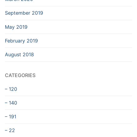
September 2019
May 2019
February 2019
August 2018
CATEGORIES
– 120
– 140
– 191
– 22