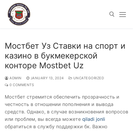
Skip
to
content
Search for:
Мостбет Уз Ставки на спорт и
казино в букмекерской
конторе Mostbet Uz
JANUARY 13, 2024
UNCATEGORIZED
ADMIN
0 COMMENTS
Мостбет стремится обеспечить прозрачность и
честность в отношении пополнения и вывода
средств. Однако, в случае возникновения вопросов
или проблем, вы всегда можете
qiladi jonli
обратиться в службу поддержки бк. Важно