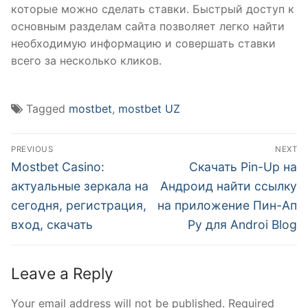
которые можно сделать ставки. Быстрый доступ к
основным разделам сайта позволяет легко найти
необходимую информацию и совершать ставки
всего за несколько кликов.
Tagged
mostbet
,
mostbet UZ
Post
PREVIOUS
NEXT
navigation
Previous
Next
Mostbet Casino:
Скачать Pin-Up на
post:
post:
актуальные зеркала на
Андроид найти ссылку
сегодня, регистрация,
на приложение Пин-Ап
вход, скачать
Ру для Androi Blog
Leave a Reply
Your email address will not be published.
Required