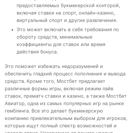
предоставляемых букмекерской конторой,
включая ставки на спорт, онлайн-казино,
виртуальный спорт и другие развлечения.
Это может включать в себя требования по
обороту средств, минимальные
коэффициенты для ставок или время
действия бонуса.
Это поможет избежать недоразумений и
обеспечить гладкий процесс пополнения и вывода
средств. Кроме того, Мостбет предлагает
различные формы игры, включая режим лайв
ставок, прематч ставки и казино, а также Мостбет
Авиатор, одна из самых популярных игр на рынке
гемблинга. Все это делает букмекерскую
компанию привлекательным выбором для игроков,
которые ищут полный спектр возможностей и