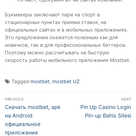
Букмекеры заключают пари на спорт в
стационарных пунктах приема ставок, на
официальных сайтах и в мобильных приложениях.
Это предложение окажется полезным как для
новичков, так и для профессиональных беттеров.
Поэтому можно рассчитывать на быструю
скорость работы мобильного приложения Mostbet.
Tagged
mostbet
,
mostbet UZ
Post
PREVIOUS
NEXT
navigation
Previous
Next
Скачать mostbet, apk
Pin Up Casino Login
post:
post:
на Android
Pin-up Bahis Sitesi
официальное
приложение