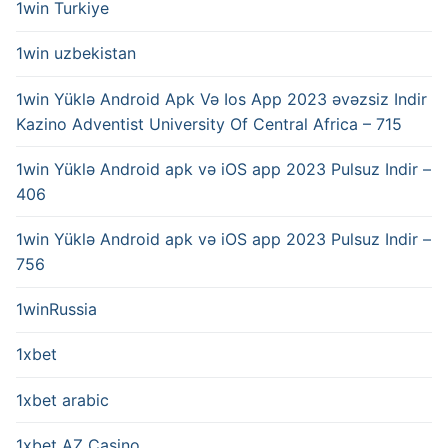
1win Turkiye
1win uzbekistan
1win Yüklə Android Apk Və Ios App 2023 əvəzsiz Indir
Kazino Adventist University Of Central Africa – 715
1win Yüklə Android apk və iOS app 2023 Pulsuz Indir –
406
1win Yüklə Android apk və iOS app 2023 Pulsuz Indir –
756
1winRussia
1xbet
1xbet arabic
1xbet AZ Casino