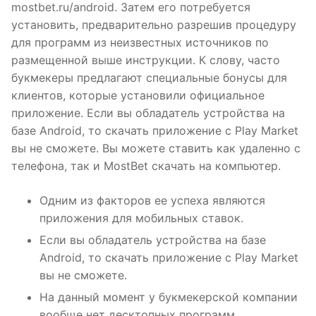
mostbet.ru/android. Затем его потребуется
установить, предварительно разрешив процедуру
для программ из неизвестных источников по
размещенной выше инструкции. К слову, часто
букмекеры предлагают специальные бонусы для
клиентов, которые установили официальное
приложение. Если вы обладатель устройства на
базе Android, то скачать приложение с Play Market
вы не сможете. Вы можете ставить как удаленно с
телефона, так и MostBet скачать на компьютер.
Одним из факторов ее успеха являются
приложения для мобильных ставок.
Если вы обладатель устройства на базе
Android, то скачать приложение с Play Market
вы не сможете.
На данный момент у букмекерской компании
вообще нет десктопных программ.