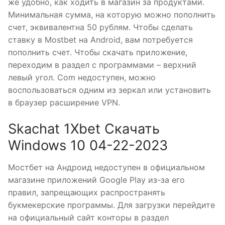
же удобно, как ходить в магазин за продуктами.
Минимальная сумма, на которую можно пополнить
счет, эквивалентна 50 рублям. Чтобы сделать
ставку в Mostbet на Android, вам потребуется
пополнить счет. Чтобы скачать приложение,
переходим в раздел с программами – верхний
левый угол. Com недоступен, можно
воспользоваться одним из зеркал или установить
в браузер расширение VPN.
Skachat 1Xbet Скачать
Windows 10 04-22-2023
Мостбет на Андроид недоступен в официальном
магазине приложений Google Play из-за его
правил, запрещающих распространять
букмекерские программы. Для загрузки перейдите
на официальный сайт конторы в раздел