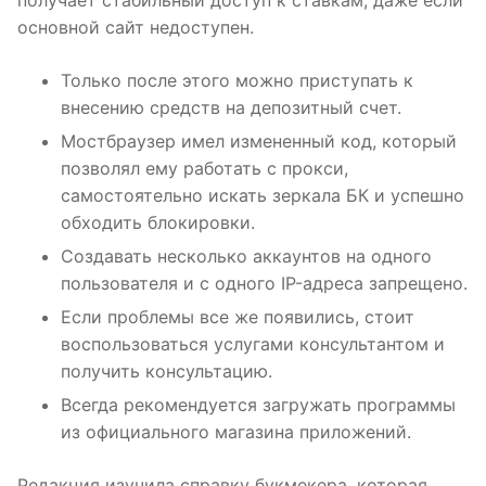
получает стабильный доступ к ставкам, даже если
основной сайт недоступен.
Только после этого можно приступать к
внесению средств на депозитный счет.
Мостбраузер имел измененный код, который
позволял ему работать с прокси,
самостоятельно искать зеркала БК и успешно
обходить блокировки.
Создавать несколько аккаунтов на одного
пользователя и с одного IP-адреса запрещено.
Если проблемы все же появились, стоит
воспользоваться услугами консультантом и
получить консультацию.
Всегда рекомендуется загружать программы
из официального магазина приложений.
Редакция изучила справку букмекера, которая