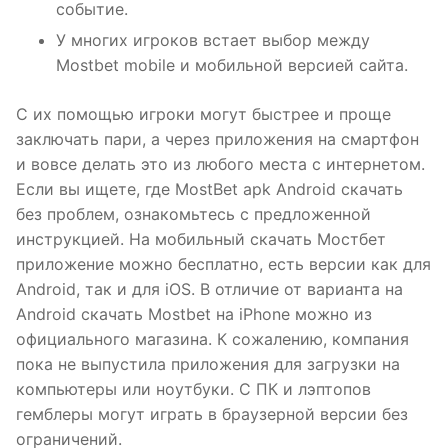
событие.
У многих игроков встает выбор между
Mostbet mobile и мобильной версией сайта.
С их помощью игроки могут быстрее и проще
заключать пари, а через приложения на смартфон
и вовсе делать это из любого места с интернетом.
Если вы ищете, где MostBet apk Android скачать
без проблем, ознакомьтесь с предложенной
инструкцией. На мобильный скачать Мостбет
приложение можно бесплатно, есть версии как для
Android, так и для iOS. В отличие от варианта на
Android скачать Mostbet на iPhone можно из
официального магазина. К сожалению, компания
пока не выпустила приложения для загрузки на
компьютеры или ноутбуки. С ПК и лэптопов
гемблеры могут играть в браузерной версии без
ограничений.