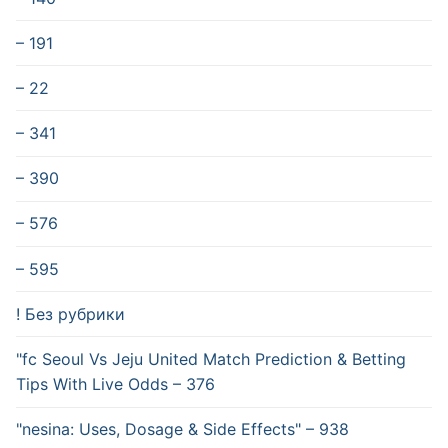
– 191
– 22
– 341
– 390
– 576
– 595
! Без рубрики
"fc Seoul Vs Jeju United Match Prediction & Betting
Tips With Live Odds – 376
"nesina: Uses, Dosage & Side Effects" – 938