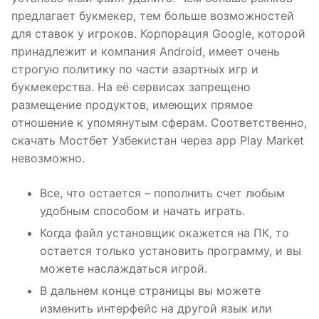
предлагает букмекер, тем больше возможностей
для ставок у игроков. Корпорация Google, которой
принадлежит и компания Android, имеет очень
строгую политику по части азартных игр и
букмекерства. На её сервисах запрещено
размещение продуктов, имеющих прямое
отношение к упомянутым сферам. Соответственно,
скачать Мостбет Узбекистан через app Play Market
невозможно.
Все, что остается – пополнить счет любым
удобным способом и начать играть.
Когда файл установщик окажется на ПК, то
остается только установить программу, и вы
можете наслаждаться игрой.
В дальнем конце страницы вы можете
изменить интерфейс на другой язык или