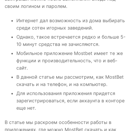
своим логином и паролем.
Интернет дал возможность из дома выбирать
среди сотен игорных заведений.
Однако, такое встречается редко и больше 5-
10 минут средства не зачисляются.
Мобильное приложение Mostbet имеет те же
функции и производительность, что и веб-
сайт.
В данной статье мы рассмотрим, как MostBet
скачать и на телефон, и на компьютер.
Для использования приложения придется
зарегистрироваться, если аккаунта в конторе
еще нет.
В статье мы раскроем особенности работы в
приложениях, где можно MostBet скачать и как