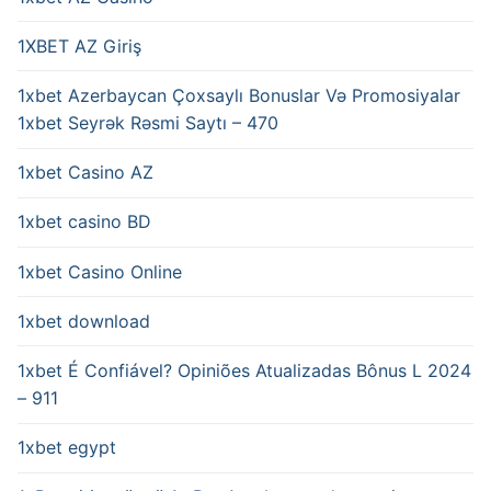
1XBET AZ Giriş
1xbet Azerbaycan Çoxsaylı Bonuslar Və Promosiyalar
1xbet Seyrək Rəsmi Saytı – 470
1xbet Casino AZ
1xbet casino BD
1xbet Casino Online
1xbet download
1xbet É Confiável? Opiniões Atualizadas Bônus L 2024
– 911
1xbet egypt