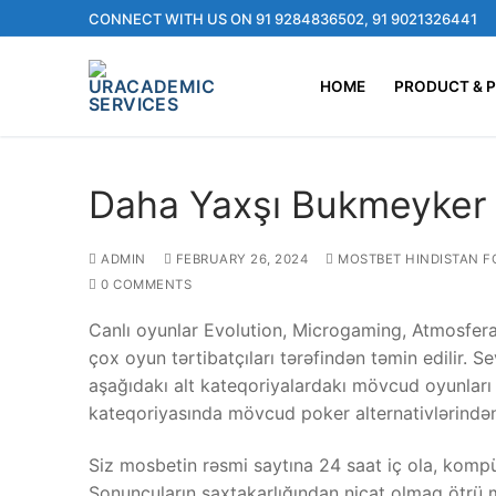
Skip
CONNECT WITH US ON 91 9284836502, 91 9021326441
to
content
HOME
PRODUCT & P
Daha Yaxşı Bukmeyker 
FEBRUARY 26, 2024
MOSTBET HINDISTAN FO
ADMIN
0 COMMENTS
Canlı oyunlar Evolution, Microgaming, Atmosfer
çox oyun tərtibatçıları tərəfindən təmin edilir. 
aşağıdakı alt kateqoriyalardakı mövcud oyunları 
kateqoriyasında mövcud poker alternativlərində
Siz mosbetin rəsmi saytına 24 saat iç ola, kompüt
Sonuncuların saxtakarlığından nicat olmaq ötrü 