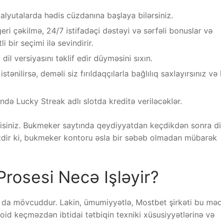
alyutalarda hədis cüzdanına başlaya bilərsiniz.
geri çəkilmə, 24/7 istifadəçi dəstəyi və sərfəli bonuslar və
bir seçimi ilə sevindirir.
il versiyasını təklif edir düyməsini sıxın.
nilirsə, deməli siz fırıldaqçılarla bağlılıq saxlayırsınız və
ində Lucky Streak adlı slotda kreditə veriləcəklər.
məlisiniz. Bukmeker saytında qeydiyyatdan keçdikdən sonra d
rətdir ki, bukmeker kontoru əsla bir səbəb olmadan mübarək
Prosesi Necə Işləyir?
sı da mövcuddur. Lakin, ümumiyyətlə, Mostbet şirkəti bu mə
oid keçməzdən ibtidai tətbiqin texniki xüsusiyyətlərinə və