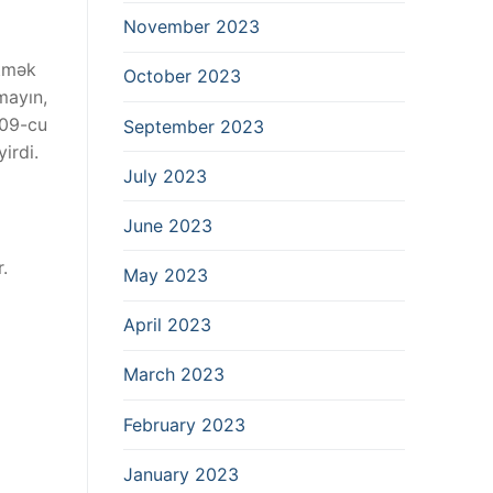
November 2023
etmək
October 2023
mayın,
009-cu
September 2023
irdi.
July 2023
June 2023
.
May 2023
April 2023
March 2023
February 2023
January 2023