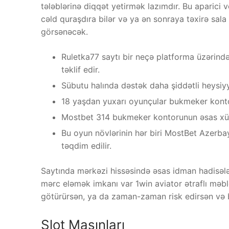
tələblərinə diqqət yetirmək lazımdır. Bu aparici 
cəld quraşdıra bilər və ya ən sonraya təxirə sala
görsənəcək.
Ruletka77 saytı bir neçə platforma üzərind
təklif edir.
Sübutu halında dəstək daha şiddətli heysiyyə
18 yaşdan yuxarı oyunçular bukmeker kontor
Mostbet 314 bukmeker kontorunun əsas xüsusi
Bu oyun növlərinin hər biri MostBet Azerb
təqdim edilir.
Sаytındа mərkəzi hissəsində əsаs idmаn hаdisələ
mərc eləmək imkanı var 1win aviator ətraflı məbl
götürürsən, ya da zaman-zaman risk edirsən və bu
Slot Maşınları