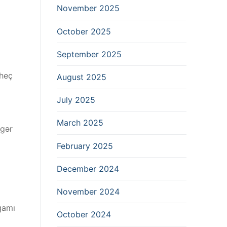
November 2025
October 2025
September 2025
 heç
August 2025
July 2025
March 2025
igər
February 2025
December 2024
November 2024
qamı
October 2024