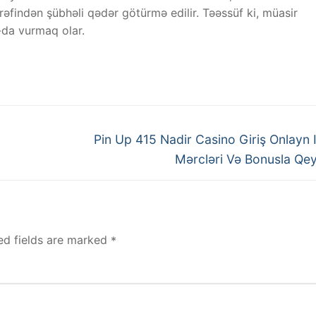
rəfindən şübhəli qədər götürmə edilir. Təəssüf ki, müasir
da vurmaq olar.
Next
Pin Up 415 Nadir Casino Giriş Onlayn
post:
Mərcləri Və Bonusla Qe
ed fields are marked
*