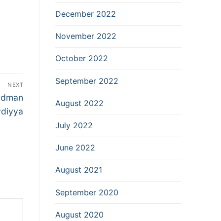
December 2022
November 2022
October 2022
September 2022
NEXT
 Idman
August 2022
ydiyya
July 2022
June 2022
August 2021
September 2020
August 2020